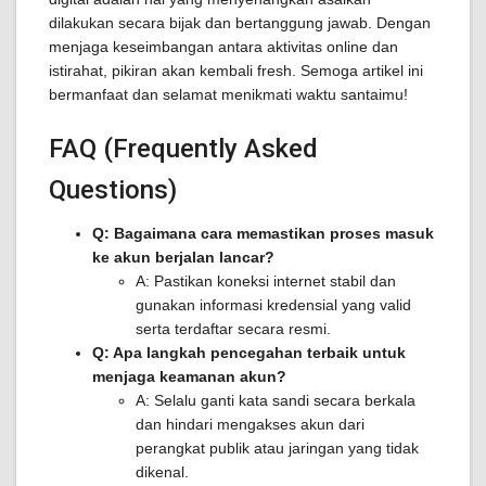
dilakukan secara bijak dan bertanggung jawab. Dengan
menjaga keseimbangan antara aktivitas online dan
istirahat, pikiran akan kembali fresh. Semoga artikel ini
bermanfaat dan selamat menikmati waktu santaimu!
FAQ (Frequently Asked
Questions)
Q: Bagaimana cara memastikan proses masuk
ke akun berjalan lancar?
A: Pastikan koneksi internet stabil dan
gunakan informasi kredensial yang valid
serta terdaftar secara resmi.
Q: Apa langkah pencegahan terbaik untuk
menjaga keamanan akun?
A: Selalu ganti kata sandi secara berkala
dan hindari mengakses akun dari
perangkat publik atau jaringan yang tidak
dikenal.