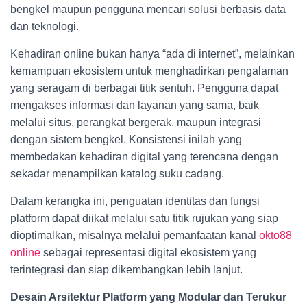
bengkel maupun pengguna mencari solusi berbasis data
dan teknologi.
Kehadiran online bukan hanya “ada di internet”, melainkan
kemampuan ekosistem untuk menghadirkan pengalaman
yang seragam di berbagai titik sentuh. Pengguna dapat
mengakses informasi dan layanan yang sama, baik
melalui situs, perangkat bergerak, maupun integrasi
dengan sistem bengkel. Konsistensi inilah yang
membedakan kehadiran digital yang terencana dengan
sekadar menampilkan katalog suku cadang.
Dalam kerangka ini, penguatan identitas dan fungsi
platform dapat diikat melalui satu titik rujukan yang siap
dioptimalkan, misalnya melalui pemanfaatan kanal
okto88
online
sebagai representasi digital ekosistem yang
terintegrasi dan siap dikembangkan lebih lanjut.
Desain Arsitektur Platform yang Modular dan Terukur