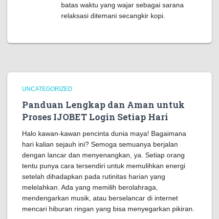
batas waktu yang wajar sebagai sarana
relaksasi ditemani secangkir kopi.
UNCATEGORIZED
Panduan Lengkap dan Aman untuk
Proses IJOBET Login Setiap Hari
Halo kawan-kawan pencinta dunia maya! Bagaimana
hari kalian sejauh ini? Semoga semuanya berjalan
dengan lancar dan menyenangkan, ya. Setiap orang
tentu punya cara tersendiri untuk memulihkan energi
setelah dihadapkan pada rutinitas harian yang
melelahkan. Ada yang memilih berolahraga,
mendengarkan musik, atau berselancar di internet
mencari hiburan ringan yang bisa menyegarkan pikiran.