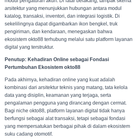
modul pengaturan akun. Di latar belakang, tampak skema
arsitektur yang menunjukkan hubungan antara modul
katalog, transaksi, inventori, dan integrasi logistik. Di
sekelilingnya dapat digambarkan ikon bengkel, truk
pengiriman, dan kendaraan, menegaskan bahwa
ekosistem okto88 terhubung melalui satu platform layanan
digital yang terstruktur.
Penutup: Kehadiran Online sebagai Fondasi
Pertumbuhan Ekosistem okto88
Pada akhirnya, kehadiran online yang kuat adalah
kombinasi dari arsitektur teknis yang matang, tata kelola
data yang disiplin, keamanan yang terjaga, serta
pengalaman pengguna yang dirancang dengan cermat.
Bagi niche okto88, platform layanan digital tidak hanya
berfungsi sebagai alat transaksi, tetapi sebagai fondasi
yang mempersatukan berbagai pihak di dalam ekosistem
suku cadang otomotif.