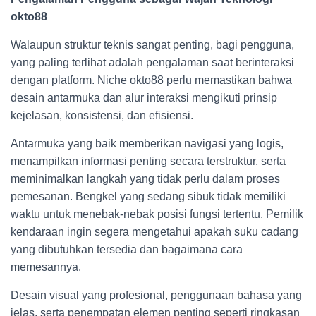
okto88
Walaupun struktur teknis sangat penting, bagi pengguna,
yang paling terlihat adalah pengalaman saat berinteraksi
dengan platform. Niche okto88 perlu memastikan bahwa
desain antarmuka dan alur interaksi mengikuti prinsip
kejelasan, konsistensi, dan efisiensi.
Antarmuka yang baik memberikan navigasi yang logis,
menampilkan informasi penting secara terstruktur, serta
meminimalkan langkah yang tidak perlu dalam proses
pemesanan. Bengkel yang sedang sibuk tidak memiliki
waktu untuk menebak-nebak posisi fungsi tertentu. Pemilik
kendaraan ingin segera mengetahui apakah suku cadang
yang dibutuhkan tersedia dan bagaimana cara
memesannya.
Desain visual yang profesional, penggunaan bahasa yang
jelas, serta penempatan elemen penting seperti ringkasan