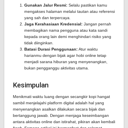
Gunakan Jalur Resmi:
Selalu pastikan kamu
mengakses halaman melalui tautan atau referensi
yang sah dan terpercaya.
Jaga Kerahasiaan Kredensial:
Jangan pernah
membagikan nama pengguna atau kata sandi
kepada orang lain demi menghindari risiko yang
tidak diinginkan.
Batasi Durasi Penggunaan:
Atur waktu
harianmu dengan bijak agar hobi online tetap
menjadi sarana hiburan yang menyenangkan,
bukan pengganggu aktivitas utama.
Kesimpulan
Menikmati waktu luang dengan secangkir kopi hangat
sambil menjelajahi platform digital adalah hal yang
menyenangkan asalkan dilakukan secara bijak dan
bertanggung jawab. Dengan menjaga keseimbangan
antara aktivitas online dan istirahat, pikiran akan kembali