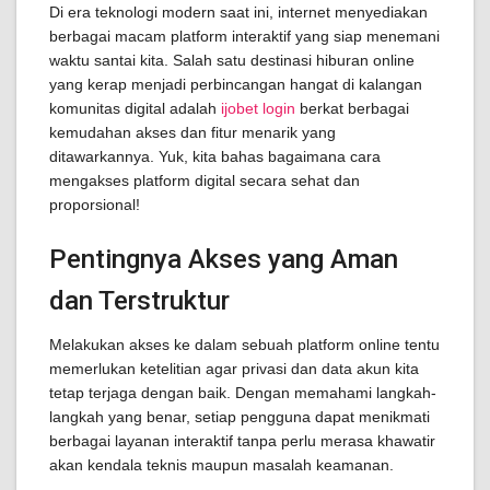
Di era teknologi modern saat ini, internet menyediakan
berbagai macam platform interaktif yang siap menemani
waktu santai kita. Salah satu destinasi hiburan online
yang kerap menjadi perbincangan hangat di kalangan
komunitas digital adalah
ijobet login
berkat berbagai
kemudahan akses dan fitur menarik yang
ditawarkannya. Yuk, kita bahas bagaimana cara
mengakses platform digital secara sehat dan
proporsional!
Pentingnya Akses yang Aman
dan Terstruktur
Melakukan akses ke dalam sebuah platform online tentu
memerlukan ketelitian agar privasi dan data akun kita
tetap terjaga dengan baik. Dengan memahami langkah-
langkah yang benar, setiap pengguna dapat menikmati
berbagai layanan interaktif tanpa perlu merasa khawatir
akan kendala teknis maupun masalah keamanan.