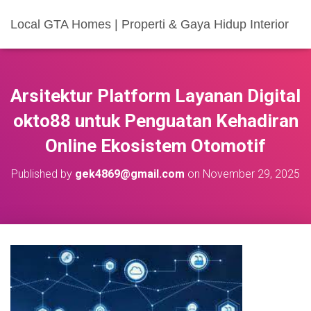
Local GTA Homes | Properti & Gaya Hidup Interior
Arsitektur Platform Layanan Digital
okto88 untuk Penguatan Kehadiran
Online Ekosistem Otomotif
Published by
gek4869@gmail.com
on
November 29, 2025