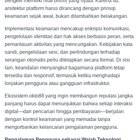
bengkel memiliki nilai bisnis yang nyata. Karena itu,
arsitektur platform harus dirancang dengan prinsip
keamanan sejak awal, bukan ditambahkan belakangan.
Implementasi keamanan mencakup enkripsi komunikasi,
pengelolaan identitas dan hak akses berbasis peran, serta
pemantauan aktivitas yang mencurigakan. Kebijakan kata
sandi, pengelolaan sesi, dan perlindungan terhadap
serangan otomatis perlu ditetapkan secara formal. Di sisi
lain, keandalan menyangkut bagaimana platform tetap
tersedia dan responsif, termasuk ketika menghadapi
lonjakan pengguna atau gangguan infrastruktur.
Ekosistem okto88 yang ingin membangun reputasi jangka
panjang harus dapat menunjukkan bahwa setiap interaksi
digital—dari pencarian hingga pembayaran—berjalan
dengan kontrol keamanan yang memadai tanpa
mengorbankan kelancaran pengalaman pengguna.
Pengalaman Pengguna sebagai Wajah Teknologi