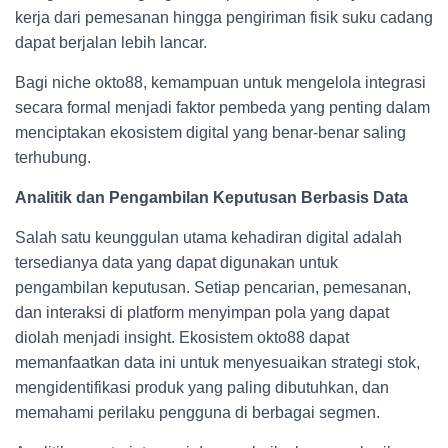
kerja dari pemesanan hingga pengiriman fisik suku cadang
dapat berjalan lebih lancar.
Bagi niche okto88, kemampuan untuk mengelola integrasi
secara formal menjadi faktor pembeda yang penting dalam
menciptakan ekosistem digital yang benar-benar saling
terhubung.
Analitik dan Pengambilan Keputusan Berbasis Data
Salah satu keunggulan utama kehadiran digital adalah
tersedianya data yang dapat digunakan untuk
pengambilan keputusan. Setiap pencarian, pemesanan,
dan interaksi di platform menyimpan pola yang dapat
diolah menjadi insight. Ekosistem okto88 dapat
memanfaatkan data ini untuk menyesuaikan strategi stok,
mengidentifikasi produk yang paling dibutuhkan, dan
memahami perilaku pengguna di berbagai segmen.