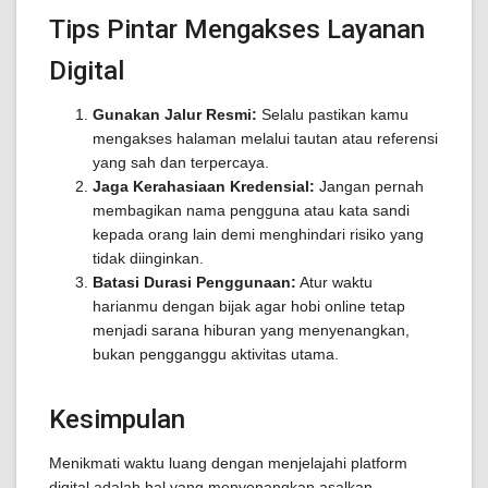
Tips Pintar Mengakses Layanan
Digital
Gunakan Jalur Resmi:
Selalu pastikan kamu
mengakses halaman melalui tautan atau referensi
yang sah dan terpercaya.
Jaga Kerahasiaan Kredensial:
Jangan pernah
membagikan nama pengguna atau kata sandi
kepada orang lain demi menghindari risiko yang
tidak diinginkan.
Batasi Durasi Penggunaan:
Atur waktu
harianmu dengan bijak agar hobi online tetap
menjadi sarana hiburan yang menyenangkan,
bukan pengganggu aktivitas utama.
Kesimpulan
Menikmati waktu luang dengan menjelajahi platform
digital adalah hal yang menyenangkan asalkan