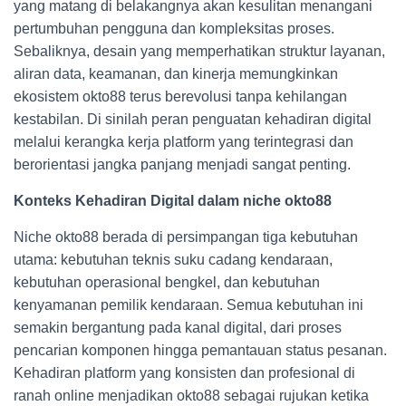
yang matang di belakangnya akan kesulitan menangani
pertumbuhan pengguna dan kompleksitas proses.
Sebaliknya, desain yang memperhatikan struktur layanan,
aliran data, keamanan, dan kinerja memungkinkan
ekosistem okto88 terus berevolusi tanpa kehilangan
kestabilan. Di sinilah peran penguatan kehadiran digital
melalui kerangka kerja platform yang terintegrasi dan
berorientasi jangka panjang menjadi sangat penting.
Konteks Kehadiran Digital dalam niche okto88
Niche okto88 berada di persimpangan tiga kebutuhan
utama: kebutuhan teknis suku cadang kendaraan,
kebutuhan operasional bengkel, dan kebutuhan
kenyamanan pemilik kendaraan. Semua kebutuhan ini
semakin bergantung pada kanal digital, dari proses
pencarian komponen hingga pemantauan status pesanan.
Kehadiran platform yang konsisten dan profesional di
ranah online menjadikan okto88 sebagai rujukan ketika