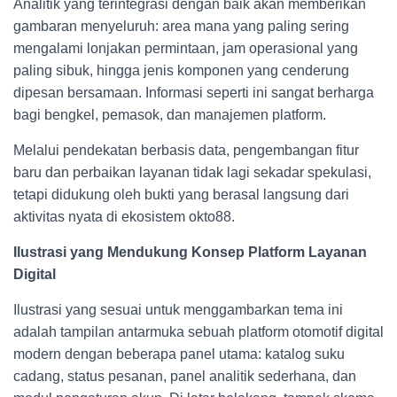
Analitik yang terintegrasi dengan baik akan memberikan
gambaran menyeluruh: area mana yang paling sering
mengalami lonjakan permintaan, jam operasional yang
paling sibuk, hingga jenis komponen yang cenderung
dipesan bersamaan. Informasi seperti ini sangat berharga
bagi bengkel, pemasok, dan manajemen platform.
Melalui pendekatan berbasis data, pengembangan fitur
baru dan perbaikan layanan tidak lagi sekadar spekulasi,
tetapi didukung oleh bukti yang berasal langsung dari
aktivitas nyata di ekosistem okto88.
Ilustrasi yang Mendukung Konsep Platform Layanan
Digital
Ilustrasi yang sesuai untuk menggambarkan tema ini
adalah tampilan antarmuka sebuah platform otomotif digital
modern dengan beberapa panel utama: katalog suku
cadang, status pesanan, panel analitik sederhana, dan