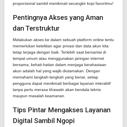
proporsional sambil menikmati secangkir kopi favoritmu!
Pentingnya Akses yang Aman
dan Terstruktur
Melakukan akses ke dalam sebuah platform online tentu
memerlukan ketelitian agar privasi dan data akun kita
tetap terjaga dengan baik. Terlebih saat bersantai di
tempat umum atau menggunakan jaringan internet
bersama, kehati-hatian dalam menjaga kerahasiaan
akun adalah hal yang wajib diutamakan. Dengan
memahami langkah-langkah yang benar, setiap
pengguna dapat menikmati berbagai layanan interaktif
tanpa perlu merasa khawatir akan kendala teknis
maupun masalah keamanan.
Tips Pintar Mengakses Layanan
Digital Sambil Ngopi