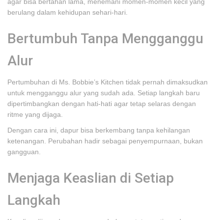
agar bisa bertahan lama, menemani momen-momen kecil yang
berulang dalam kehidupan sehari-hari.
Bertumbuh Tanpa Mengganggu
Alur
Pertumbuhan di Ms. Bobbie’s Kitchen tidak pernah dimaksudkan
untuk mengganggu alur yang sudah ada. Setiap langkah baru
dipertimbangkan dengan hati-hati agar tetap selaras dengan
ritme yang dijaga.
Dengan cara ini, dapur bisa berkembang tanpa kehilangan
ketenangan. Perubahan hadir sebagai penyempurnaan, bukan
gangguan.
Menjaga Keaslian di Setiap
Langkah