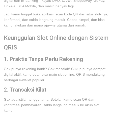
digital dan m-banking—kayak OVO, DANA, ShopeePay, GoPay,
LinkAja, BCA Mobile, dan masih banyak lagi.
Jadi kamu tinggal buka aplikasi, scan kode QR dari situs slot-nya,
konfirmasi, dan saldo langsung masuk. Cepat, simpel, dan bisa
kamu lakukan dari mana aja—terutama dari rumah.
Keunggulan Slot Online dengan Sistem
QRIS
1.
Praktis Tanpa Perlu Rekening
Gak punya rekening bank? Gak masalah! Cukup punya dompet
digital aktif, kamu udah bisa main slot online. QRIS mendukung
berbagai e-wallet populer.
2.
Transaksi Kilat
Gak ada istilah tunggu lama. Setelah kamu scan QR dan
konfirmasi pembayaran, saldo langsung masuk ke akun slot
kamu.