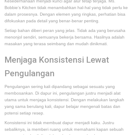
Kesederhanaan menjadi kunci agar alur tetap terjaga. Ms.
Bobbie’s Kitchen tidak menambahkan hal-hal yang tidak perlu ke
dalam prosesnya. Dengan elemen yang ringkas, perhatian bisa
difokuskan pada detail yang benar-benar penting.
Setiap bahan diberi peran yang jelas. Tidak ada yang berusaha
menonjol sendiri, semuanya bekerja bersama. Hasilnya adalah
masakan yang terasa seimbang dan mudah dinikmati.
Menjaga Konsistensi Lewat
Pengulangan
Pengulangan sering kali dipandang sebagai sesuatu yang
membosankan. Di dapur ini, pengulangan justru menjadi alat
utama untuk menjaga konsistensi. Dengan melakukan langkah
yang sama berulang kali, dapur belajar mengenali batas dan
potensi setiap resep.
Konsistensi ini tidak membuat dapur menjadi kaku. Justru
sebaliknya, ia memberi ruang untuk memahami kapan sebuah