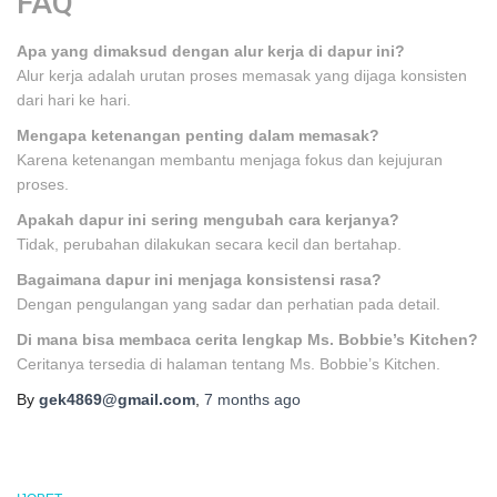
FAQ
Apa yang dimaksud dengan alur kerja di dapur ini?
Alur kerja adalah urutan proses memasak yang dijaga konsisten
dari hari ke hari.
Mengapa ketenangan penting dalam memasak?
Karena ketenangan membantu menjaga fokus dan kejujuran
proses.
Apakah dapur ini sering mengubah cara kerjanya?
Tidak, perubahan dilakukan secara kecil dan bertahap.
Bagaimana dapur ini menjaga konsistensi rasa?
Dengan pengulangan yang sadar dan perhatian pada detail.
Di mana bisa membaca cerita lengkap Ms. Bobbie’s Kitchen?
Ceritanya tersedia di halaman tentang Ms. Bobbie’s Kitchen.
By
gek4869@gmail.com
,
7 months
ago