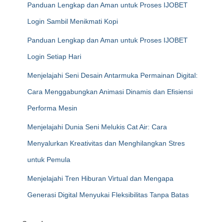
Panduan Lengkap dan Aman untuk Proses IJOBET
Login Sambil Menikmati Kopi
Panduan Lengkap dan Aman untuk Proses IJOBET
Login Setiap Hari
Menjelajahi Seni Desain Antarmuka Permainan Digital:
Cara Menggabungkan Animasi Dinamis dan Efisiensi
Performa Mesin
Menjelajahi Dunia Seni Melukis Cat Air: Cara
Menyalurkan Kreativitas dan Menghilangkan Stres
untuk Pemula
Menjelajahi Tren Hiburan Virtual dan Mengapa
Generasi Digital Menyukai Fleksibilitas Tanpa Batas