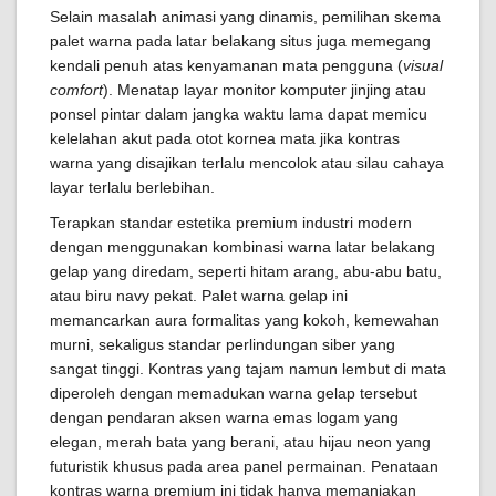
Selain masalah animasi yang dinamis, pemilihan skema
palet warna pada latar belakang situs juga memegang
kendali penuh atas kenyamanan mata pengguna (
visual
comfort
). Menatap layar monitor komputer jinjing atau
ponsel pintar dalam jangka waktu lama dapat memicu
kelelahan akut pada otot kornea mata jika kontras
warna yang disajikan terlalu mencolok atau silau cahaya
layar terlalu berlebihan.
Terapkan standar estetika premium industri modern
dengan menggunakan kombinasi warna latar belakang
gelap yang diredam, seperti hitam arang, abu-abu batu,
atau biru navy pekat. Palet warna gelap ini
memancarkan aura formalitas yang kokoh, kemewahan
murni, sekaligus standar perlindungan siber yang
sangat tinggi. Kontras yang tajam namun lembut di mata
diperoleh dengan memadukan warna gelap tersebut
dengan pendaran aksen warna emas logam yang
elegan, merah bata yang berani, atau hijau neon yang
futuristik khusus pada area panel permainan. Penataan
kontras warna premium ini tidak hanya memanjakan