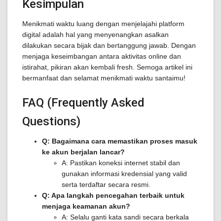
Kesimpulan
Menikmati waktu luang dengan menjelajahi platform
digital adalah hal yang menyenangkan asalkan
dilakukan secara bijak dan bertanggung jawab. Dengan
menjaga keseimbangan antara aktivitas online dan
istirahat, pikiran akan kembali fresh. Semoga artikel ini
bermanfaat dan selamat menikmati waktu santaimu!
FAQ (Frequently Asked
Questions)
Q: Bagaimana cara memastikan proses masuk
ke akun berjalan lancar?
A: Pastikan koneksi internet stabil dan
gunakan informasi kredensial yang valid
serta terdaftar secara resmi.
Q: Apa langkah pencegahan terbaik untuk
menjaga keamanan akun?
A: Selalu ganti kata sandi secara berkala