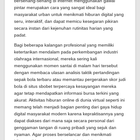
bersenang-senang di internet menggunakan gawai
pintar merupakan cara yang sangat ideal bagi
masyarakat urban untuk menikmati hiburan digital yang
seru, interaktif, dan dapat memicu kesegaran pikiran
secara instan dari kejenuhan rutinitas harian yang
padat.
Bagi beberapa kalangan profesional yang memiliki
ketertarikan mendalam pada perkembangan industri
olahraga internasional, mereka sering kali
menggunakan momen santai di malam hari tersebut
dengan membaca ulasan analisis taktik pertandingan
sepak bola terbaru atau memantau pergerakan skor judi
bola di situs sbobet terpercaya kesayangan mereka
agar tetap mendapatkan informasi bursa terkini yang
akurat. Aktivitas hiburan online di dunia virtual seperti ini
memang telah menjadi bagian penting dari gaya hidup
digital masyarakat modern karena kepraktisannya yang
dapat diakses dari mana saja secara personal dari
genggaman tangan di ruang pribadi yang sejuk dan
nyaman. Agar proses berselancar dan menikmati