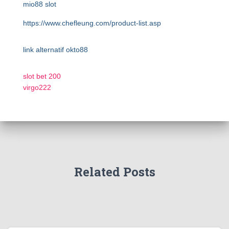
mio88 slot
https://www.chefleung.com/product-list.asp
link alternatif okto88
slot bet 200
virgo222
Related Posts