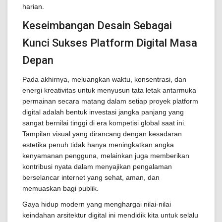
harian.
Keseimbangan Desain Sebagai
Kunci Sukses Platform Digital Masa
Depan
Pada akhirnya, meluangkan waktu, konsentrasi, dan
energi kreativitas untuk menyusun tata letak antarmuka
permainan secara matang dalam setiap proyek platform
digital adalah bentuk investasi jangka panjang yang
sangat bernilai tinggi di era kompetisi global saat ini.
Tampilan visual yang dirancang dengan kesadaran
estetika penuh tidak hanya meningkatkan angka
kenyamanan pengguna, melainkan juga memberikan
kontribusi nyata dalam menyajikan pengalaman
berselancar internet yang sehat, aman, dan
memuaskan bagi publik.
Gaya hidup modern yang menghargai nilai-nilai
keindahan arsitektur digital ini mendidik kita untuk selalu