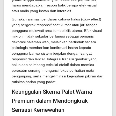
harus mendapatkan respon balik berupa efek visual
atau audio yang instan dan interaktif.
Gunakan animasi pendaran cahaya halus (
glow effect
)
yang bergerak responsif saat kursor atau jari tangan
pengguna melewati area tombol klik utama. Efek visual
mikro ini tidak sekadar berfungsi sebagai pemanis
dekorasi halaman web, melainkan bertindak secara
psikologis memberikan konfirmasi instan kepada
pengguna bahwa sistem berjalan dengan sangat
responsif dan lancar. Integrasi transisi gambar yang
halus dan seimbang terbukti efektif dalam memicu
perasaan senang, mengunci fokus perhatian mata
pengunjung, serta mengeliminasi kejenuhan pikiran dari
rutinitas harian yang padat.
Keunggulan Skema Palet Warna
Premium dalam Mendongkrak
Sensasi Kemewahan