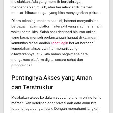
melelahkan. Ada yang memilih berolahraga,
mendengarkan musik, atau berselancar di internet
mencari hiburan ringan yang bisa menyegarkan pikiran.
Di era teknologi modern saat ini, internet menyediakan
berbagai macam platform interaktif yang siap menemani
waktu santai kita. Salah satu destinasi hiburan online
yang kerap menjadi perbincangan hangat di kalangan
komunitas digital adalah
ijobet login
berkat berbagai
kemudahan akses dan fitur menarik yang
ditawarkannya. Yuk, kita bahas bagaimana cara
mengakses platform digital secara sehat dan
proporsional!
Pentingnya Akses yang Aman
dan Terstruktur
Melakukan akses ke dalam sebuah platform online tentu
memerlukan ketelitian agar privasi dan data akun kita
tetap terjaga dengan baik. Dengan memahami langkah-