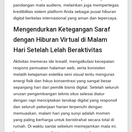
pandangan mata audiens, melainkan juga mempertegas
kredibilitas sistem platform Anda sebagai pusat hiburan
digital berkelas internasional yang aman dan tepercaya.
Mengendurkan Ketegangan Saraf
dengan Hiburan Virtual di Malam
Hari Setelah Lelah Beraktivitas
Aktivitas memeras ide kreatif, mengalkulasi kecepatan
respons pemuatan halaman web, serta konsisten
melatih ketajaman estetika seni visual tentu menguras
energi fisik dan fokus konsentrasi yang sangat besar
sepanjang hari dari pemilik bisnis digital. Setelah seluruh
urusan pengembangan teknis situs selesai diatur
dengan rapi menciptakan lanskap digital yang responsif
dan seluruh pekerjaan harian terpenuhi dengan
memuaskan, malam hari yang sunyi adalah momen
yang paling berharga untuk beristirahat secara total di
rumah. Di waktu santai sebelum memejamkan mata ini,