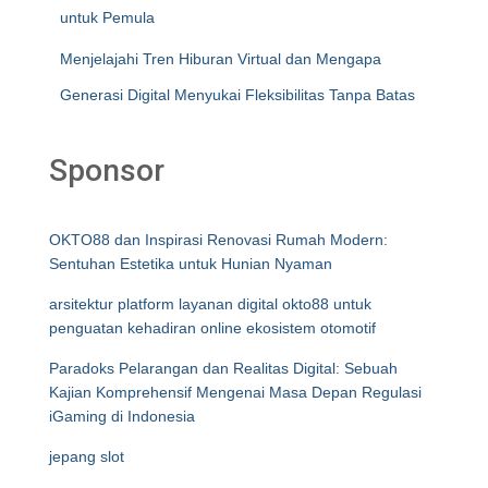
untuk Pemula
Menjelajahi Tren Hiburan Virtual dan Mengapa
Generasi Digital Menyukai Fleksibilitas Tanpa Batas
Sponsor
OKTO88 dan Inspirasi Renovasi Rumah Modern:
Sentuhan Estetika untuk Hunian Nyaman
arsitektur platform layanan digital okto88 untuk
penguatan kehadiran online ekosistem otomotif
Paradoks Pelarangan dan Realitas Digital: Sebuah
Kajian Komprehensif Mengenai Masa Depan Regulasi
iGaming di Indonesia
jepang slot