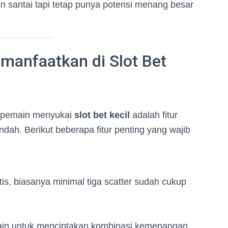
in santai tapi tetap punya potensi menang besar
imanfaatkan di Slot Bet
k pemain menyukai
slot bet kecil
adalah fitur
ndah. Berikut beberapa fitur penting yang wajib
tis, biasanya minimal tiga scatter sudah cukup
 lain untuk menciptakan kombinasi kemenangan