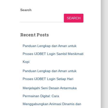
Search
SEARCH
Recent Posts
Panduan Lengkap dan Aman untuk
Proses IJOBET Login Sambil Menikmati
Kopi
Panduan Lengkap dan Aman untuk
Proses IJOBET Login Setiap Hari
Menjelajahi Seni Desain Antarmuka
Permainan Digital: Cara
Menggabungkan Animasi Dinamis dan