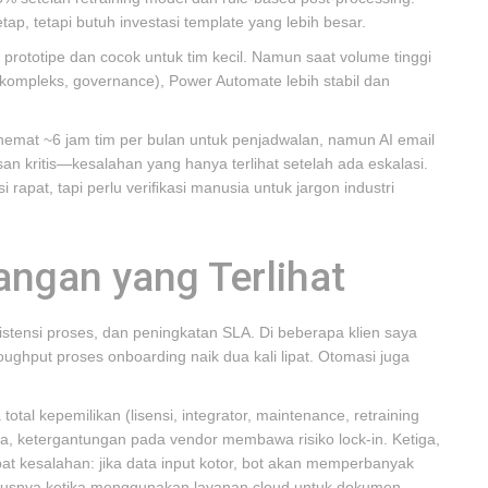
tap, tetapi butuh investasi template yang lebih besar.
 prototipe dan cocok untuk tim kecil. Namun saat volume tinggi
 kompleks, governance), Power Automate lebih stabil dan
emat ~6 jam tim per bulan untuk penjadwalan, namun AI email
an kritis—kesalahan yang hanya terlihat setelah ada eskalasi.
rapat, tapi perlu veriﬁkasi manusia untuk jargon industri
angan yang Terlihat
stensi proses, dan peningkatan SLA. Di beberapa klien saya
oughput proses onboarding naik dua kali lipat. Otomasi juga
tal kepemilikan (lisensi, integrator, maintenance, retraining
edua, ketergantungan pada vendor membawa risiko lock-in. Ketiga,
t kesalahan: jika data input kotor, bot akan memperbanyak
susnya ketika menggunakan layanan cloud untuk dokumen