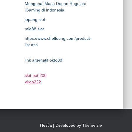
Mengenai Masa Depan Regulasi
iGaming di Indonesia
jepang slot
mio88 slot
https://www.chefleung.com/product-
list.asp
link alternatif okto88
slot bet 200
virgo222
Hestia | Developed by
ThemeIsle