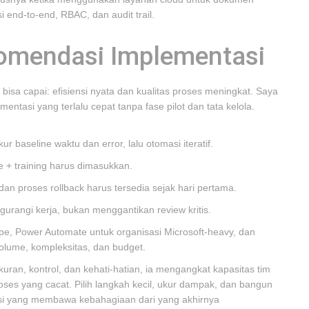
 end-to-end, RBAC, dan audit trail.
omendasi Implementasi
sa capai: efisiensi nyata dan kualitas proses meningkat. Saya
entasi yang terlalu cepat tanpa fase pilot dan tata kelola.
kur baseline waktu dan error, lalu otomasi iteratif.
ce + training harus dimasukkan.
dan proses rollback harus tersedia sejak hari pertama.
gurangi kerja, bukan menggantikan review kritis.
pe, Power Automate untuk organisasi Microsoft-heavy, dan
volume, kompleksitas, dan budget.
uran, kontrol, dan kehati-hatian, ia mengangkat kapasitas tim
oses yang cacat. Pilih langkah kecil, ukur dampak, dan bangun
si yang membawa kebahagiaan dari yang akhirnya