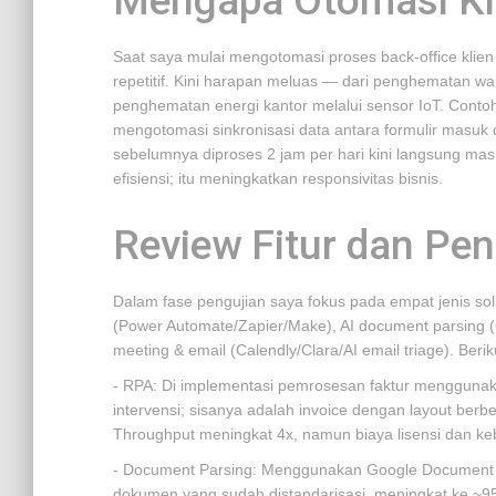
Mengapa Otomasi Ki
Saat saya mulai mengotomasi proses back-office klien
repetitif. Kini harapan meluas — dari penghematan w
penghematan energi kantor melalui sensor IoT. Contoh 
mengotomasi sinkronisasi data antara formulir masuk 
sebelumnya diproses 2 jam per hari kini langsung ma
efisiensi; itu meningkatkan responsivitas bisnis.
Review Fitur dan Pe
Dalam fase pengujian saya fokus pada empat jenis sol
(Power Automate/Zapier/Make), AI document parsing (
meeting & email (Calendly/Clara/AI email triage). Beri
- RPA: Di implementasi pemrosesan faktur menggunak
intervensi; sisanya adalah invoice dengan layout be
Throughput meningkat 4x, namun biaya lisensi dan keb
- Document Parsing: Menggunakan Google Document AI 
dokumen yang sudah distandarisasi, meningkat ke ~95