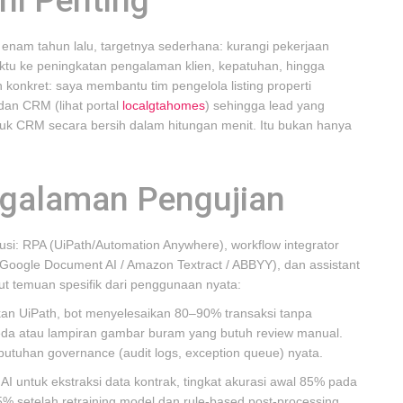
ni Penting
 enam tahun lalu, targetnya sederhana: kurangi pekerjaan
aktu ke peningkatan pengalaman klien, kepatuhan, hingga
konkret: saya membantu tim pengelola listing properti
dan CRM (lihat portal
localgtahomes
) sehingga lead yang
suk CRM secara bersih dalam hitungan menit. Itu bukan hanya
ngalaman Pengujian
usi: RPA (UiPath/Automation Anywhere), workflow integrator
Google Document AI / Amazon Textract / ABBYY), dan assistant
kut temuan spesifik dari penggunaan nyata:
an UiPath, bot menyelesaikan 80–90% transaksi tanpa
rbeda atau lampiran gambar buram yang butuh review manual.
utuhan governance (audit logs, exception queue) nyata.
untuk ekstraksi data kontrak, tingkat akurasi awal 85% pada
% setelah retraining model dan rule-based post-processing.