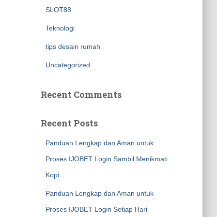
SLOT88
Teknologi
tips desain rumah
Uncategorized
Recent Comments
Recent Posts
Panduan Lengkap dan Aman untuk
Proses IJOBET Login Sambil Menikmati
Kopi
Panduan Lengkap dan Aman untuk
Proses IJOBET Login Setiap Hari