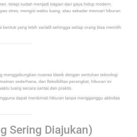
ren, tetapi sudah menjadi bagian dari gaya hidup modern.
s stres, mengisi waktu luang, atau sekadar mencari hiburan
bentuk yang lebih variatif sehingga setiap orang bisa memilih
ang menggabungkan nuansa klasik dengan sentuhan teknologi
ainan sederhana, dan fleksibilitas perangkat, hiburan ini
aktu luang secara santai dan praktis.
engguna dapat menikmati hiburan tanpa mengganggu aktivitas
g Sering Diajukan)