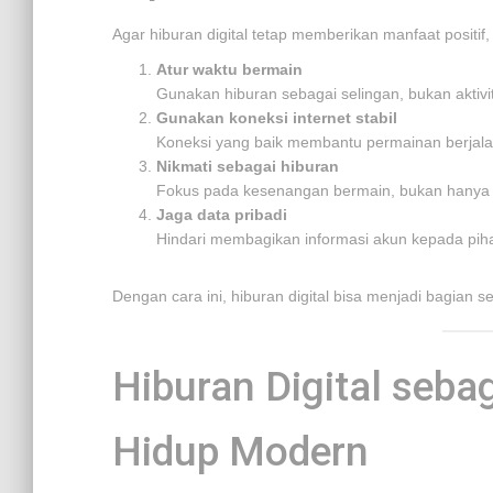
Agar hiburan digital tetap memberikan manfaat positif,
Atur waktu bermain
Gunakan hiburan sebagai selingan, bukan aktivi
Gunakan koneksi internet stabil
Koneksi yang baik membantu permainan berjalan
Nikmati sebagai hiburan
Fokus pada kesenangan bermain, bukan hanya h
Jaga data pribadi
Hindari membagikan informasi akun kepada piha
Dengan cara ini, hiburan digital bisa menjadi bagian seh
Hiburan Digital seba
Hidup Modern