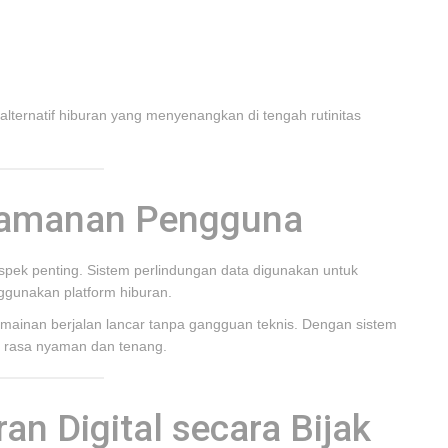
alternatif hiburan yang menyenangkan di tengah rutinitas
amanan Pengguna
spek penting. Sistem perlindungan data digunakan untuk
gunakan platform hiburan.
permainan berjalan lancar tanpa gangguan teknis. Dengan sistem
n rasa nyaman dan tenang.
an Digital secara Bijak