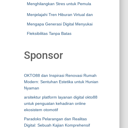
Menghilangkan Stres untuk Pemula
Menjelajahi Tren Hiburan Virtual dan
Mengapa Generasi Digital Menyukai
Fleksibilitas Tanpa Batas
Sponsor
OKTO88 dan Inspirasi Renovasi Rumah
Modern: Sentuhan Estetika untuk Hunian
Nyaman
arsitektur platform layanan digital okto88
untuk penguatan kehadiran online
ekosistem otomotif
Paradoks Pelarangan dan Realitas
Digital: Sebuah Kajian Komprehensif