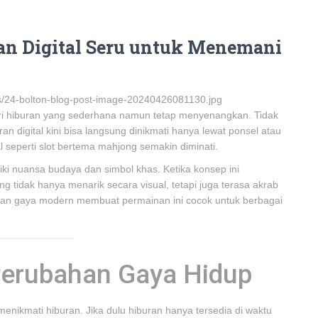
an Digital Seru untuk Menemani
ari hiburan yang sederhana namun tetap menyenangkan. Tidak
n digital kini bisa langsung dinikmati hanya lewat ponsel atau
l seperti slot bertema mahjong semakin diminati.
ki nuansa budaya dan simbol khas. Ketika konsep ini
ang tidak hanya menarik secara visual, tetapi juga terasa akrab
 dan gaya modern membuat permainan ini cocok untuk berbagai
 Perubahan Gaya Hidup
nikmati hiburan. Jika dulu hiburan hanya tersedia di waktu