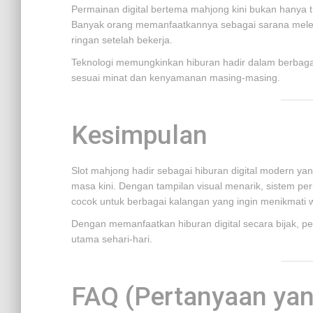
Permainan digital bertema mahjong kini bukan hanya t
Banyak orang memanfaatkannya sebagai sarana melepa
ringan setelah bekerja.
Teknologi memungkinkan hiburan hadir dalam berbagai 
sesuai minat dan kenyamanan masing-masing.
Kesimpulan
Slot mahjong hadir sebagai hiburan digital modern y
masa kini. Dengan tampilan visual menarik, sistem perm
cocok untuk berbagai kalangan yang ingin menikmati w
Dengan memanfaatkan hiburan digital secara bijak, p
utama sehari-hari.
FAQ (Pertanyaan yan