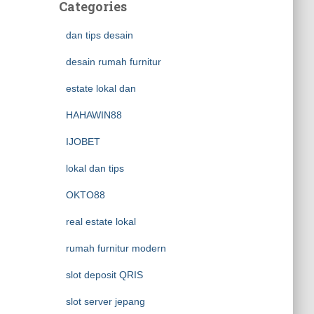
Categories
dan tips desain
desain rumah furnitur
estate lokal dan
HAHAWIN88
IJOBET
lokal dan tips
OKTO88
real estate lokal
rumah furnitur modern
slot deposit QRIS
slot server jepang