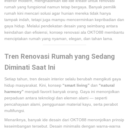
interior modern, menghadirkan ide-ide kreatif untuk renovasi
rumah yang fungsional namun tetap bergaya. Banyak pemilik
rumah kini mencari solusi agar hunian mereka tidak hanya
tampak indah, tetapi juga mampu mencerminkan kepribadian dan
gaya hidup. Melalui pendekatan desain yang seimbang antara
keindahan dan efisiensi, konsep renovasi ala OKTO88 membantu
menciptakan rumah yang nyaman, elegan, dan tahan lama.
Tren Renovasi Rumah yang Sedang
Diminati Saat Ini
Setiap tahun, tren desain interior selalu berubah mengikuti gaya
hidup masyarakat. Kini, konsep
“smart living”
dan
“natural
harmony”
menjadi favorit banyak orang. Gaya ini menonjolkan
perpaduan antara teknologi dan elemen alami — seperti
pencahayaan alami, penggunaan material kayu, serta perabot
multifungsi.
Menariknya, banyak ide desain dari OKTO88 menonjolkan prinsip
keseimbangan tersebut. Desain minimalis dengan warna-warna