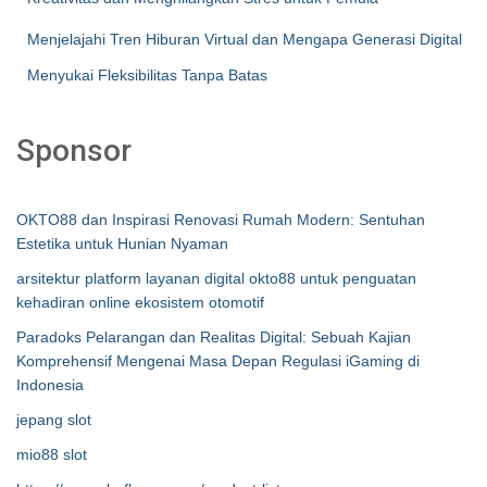
Menjelajahi Tren Hiburan Virtual dan Mengapa Generasi Digital
Menyukai Fleksibilitas Tanpa Batas
Sponsor
OKTO88 dan Inspirasi Renovasi Rumah Modern: Sentuhan
Estetika untuk Hunian Nyaman
arsitektur platform layanan digital okto88 untuk penguatan
kehadiran online ekosistem otomotif
Paradoks Pelarangan dan Realitas Digital: Sebuah Kajian
Komprehensif Mengenai Masa Depan Regulasi iGaming di
Indonesia
jepang slot
mio88 slot