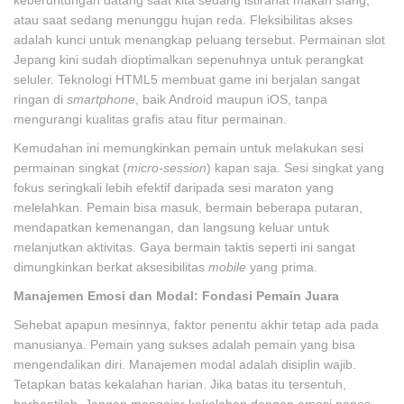
keberuntungan datang saat kita sedang istirahat makan siang,
atau saat sedang menunggu hujan reda. Fleksibilitas akses
adalah kunci untuk menangkap peluang tersebut. Permainan slot
Jepang kini sudah dioptimalkan sepenuhnya untuk perangkat
seluler. Teknologi HTML5 membuat game ini berjalan sangat
ringan di
smartphone
, baik Android maupun iOS, tanpa
mengurangi kualitas grafis atau fitur permainan.
Kemudahan ini memungkinkan pemain untuk melakukan sesi
permainan singkat (
micro-session
) kapan saja. Sesi singkat yang
fokus seringkali lebih efektif daripada sesi maraton yang
melelahkan. Pemain bisa masuk, bermain beberapa putaran,
mendapatkan kemenangan, dan langsung keluar untuk
melanjutkan aktivitas. Gaya bermain taktis seperti ini sangat
dimungkinkan berkat aksesibilitas
mobile
yang prima.
Manajemen Emosi dan Modal: Fondasi Pemain Juara
Sehebat apapun mesinnya, faktor penentu akhir tetap ada pada
manusianya. Pemain yang sukses adalah pemain yang bisa
mengendalikan diri. Manajemen modal adalah disiplin wajib.
Tetapkan batas kekalahan harian. Jika batas itu tersentuh,