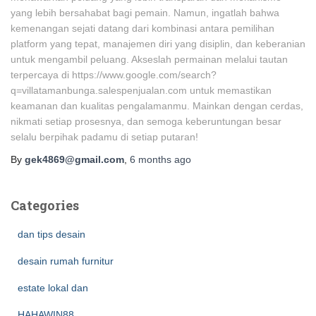
yang lebih bersahabat bagi pemain. Namun, ingatlah bahwa
kemenangan sejati datang dari kombinasi antara pemilihan
platform yang tepat, manajemen diri yang disiplin, dan keberanian
untuk mengambil peluang. Akseslah permainan melalui tautan
terpercaya di https://www.google.com/search?
q=villatamanbunga.salespenjualan.com untuk memastikan
keamanan dan kualitas pengalamanmu. Mainkan dengan cerdas,
nikmati setiap prosesnya, dan semoga keberuntungan besar
selalu berpihak padamu di setiap putaran!
By
gek4869@gmail.com
,
6 months
ago
Categories
dan tips desain
desain rumah furnitur
estate lokal dan
HAHAWIN88