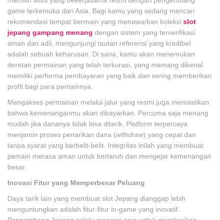
memilih situs yang bekerjasama resmi dengan pengembang
game terkemuka dari Asia. Bagi kamu yang sedang mencari
rekomendasi tempat bermain yang menawarkan koleksi
slot
jepang gampang menang
dengan sistem yang terverifikasi
aman dan adil, mengunjungi tautan referensi yang kredibel
adalah sebuah keharusan. Di sana, kamu akan menemukan
deretan permainan yang telah terkurasi, yang memang dikenal
memiliki performa pembayaran yang baik dan sering memberikan
profit bagi para pemainnya.
Mengakses permainan melalui jalur yang resmi juga memastikan
bahwa kemenanganmu akan dibayarkan. Percuma saja menang
mudah jika dananya tidak bisa ditarik. Platform terpercaya
menjamin proses penarikan dana (
withdraw
) yang cepat dan
tanpa syarat yang berbelit-belit. Integritas inilah yang membuat
pemain merasa aman untuk bertaruh dan mengejar kemenangan
besar.
Inovasi Fitur yang Memperbesar Peluang
Daya tarik lain yang membuat slot Jepang dianggap lebih
menguntungkan adalah fitur-fitur in-game yang inovatif.