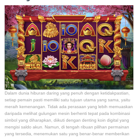
Dalam dunia hiburan daring yang penuh dengan ketidakpastian,
setiap pemain pasti memiliki satu tujuan utama yang sama, yaitu
meraih kemenangan. Tidak ada perasaan yang lebih memuaskan
daripada melihat gulungan mesin berhenti tepat pada kombinasi
simbol yang diharapkan, diikuti dengan denting koin digital yang
mengisi saldo akun. Namun, di tengah ribuan pilihan permainan
yang tersedia, menemukan satu yang benar-benar memberikan