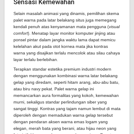
Sensasi Kemewahan
Selain masalah animasi yang dinamis, pemilihan skema
palet warna pada latar belakang situs juga memegang
kendali penuh atas kenyamanan mata pengguna (
visual
comfort
). Menatap layar monitor komputer jinjing atau
ponsel pintar dalam jangka waktu lama dapat memicu
kelelahan akut pada otot kornea mata jika kontras
warna yang disajikan terlalu mencolok atau silau cahaya
layar terlalu berlebihan.
Terapkan standar estetika premium industri modern
dengan menggunakan kombinasi warna latar belakang
gelap yang diredam, seperti hitam arang, abu-abu batu,
atau biru navy pekat. Palet warna gelap ini
memancarkan aura formalitas yang kokoh, kemewahan
murni, sekaligus standar perlindungan siber yang
sangat tinggi. Kontras yang tajam namun lembut di mata
diperoleh dengan memadukan warna gelap tersebut
dengan pendaran aksen warna emas logam yang
elegan, merah bata yang berani, atau hijau neon yang