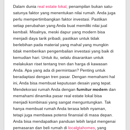
Dalam dunia
real estate lokal
, penampilan bukan satu-
satunya faktor yang menentukan nilai rumah. Anda juga
perlu mempertimbangkan faktor investasi. Pastikan
setiap perubahan yang Anda buat memiliki nilai jual
kembali. Misalnya, meski dapur yang modern bisa
menjadi daya tarik pribadi, pastikan untuk tidak
berlebihan pada material yang mahal yang mungkin
tidak memberikan pengembalian investasi yang baik di
kemudian hari. Untuk itu, selalu disarankan untuk
melakukan riset tentang tren dan harga di kawasan
Anda. Apa yang ada di permintaan? Penting untuk
beradaptasi dengan tren pasar. Dengan memahami hal
ini, Anda bisa membuat keputusan desain yang tepat.
Mendekorasi rumah Anda dengan
furnitur modern
dan
memahami dinamika pasar real estate lokal bisa
menjadi kombinasi yang sangat menguntungkan. Tak
hanya membuat rumah Anda terasa lebih nyaman,
tetapi juga membawa potensi finansial di masa depan.
Anda bisa mendapatkan panduan lebih lanjut mengenai
pemasaran dan beli rumah di
localgtahomes
, yang