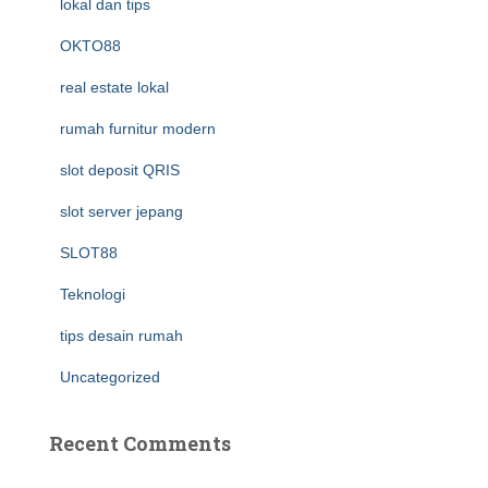
lokal dan tips
OKTO88
real estate lokal
rumah furnitur modern
slot deposit QRIS
slot server jepang
SLOT88
Teknologi
tips desain rumah
Uncategorized
Recent Comments