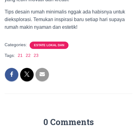
Tips desain rumah minimalis nggak ada habisnya untuk
dieksplorasi. Temukan inspirasi baru setiap hari supaya
rumah makin nyaman dan estetik!
Categories:
ESTATE LOKAL DAN
Tags:
21
22
23
0 Comments