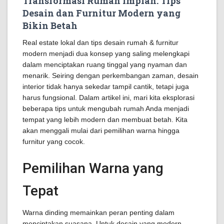
Transformasi Rumah Impian: Tips
Desain dan Furnitur Modern yang
Bikin Betah
Real estate lokal dan tips desain rumah & furnitur
modern menjadi dua konsep yang saling melengkapi
dalam menciptakan ruang tinggal yang nyaman dan
menarik. Seiring dengan perkembangan zaman, desain
interior tidak hanya sekedar tampil cantik, tetapi juga
harus fungsional. Dalam artikel ini, mari kita eksplorasi
beberapa tips untuk mengubah rumah Anda menjadi
tempat yang lebih modern dan membuat betah. Kita
akan menggali mulai dari pemilihan warna hingga
furnitur yang cocok.
Pemilihan Warna yang
Tepat
Warna dinding memainkan peran penting dalam
menciptakan suasana. Untuk desain yang modern,