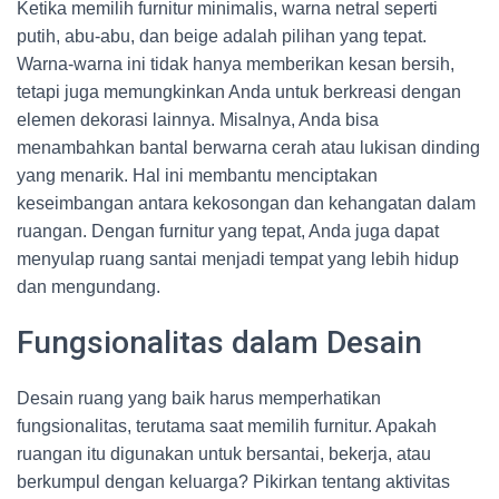
Ketika memilih furnitur minimalis, warna netral seperti
putih, abu-abu, dan beige adalah pilihan yang tepat.
Warna-warna ini tidak hanya memberikan kesan bersih,
tetapi juga memungkinkan Anda untuk berkreasi dengan
elemen dekorasi lainnya. Misalnya, Anda bisa
menambahkan bantal berwarna cerah atau lukisan dinding
yang menarik. Hal ini membantu menciptakan
keseimbangan antara kekosongan dan kehangatan dalam
ruangan. Dengan furnitur yang tepat, Anda juga dapat
menyulap ruang santai menjadi tempat yang lebih hidup
dan mengundang.
Fungsionalitas dalam Desain
Desain ruang yang baik harus memperhatikan
fungsionalitas, terutama saat memilih furnitur. Apakah
ruangan itu digunakan untuk bersantai, bekerja, atau
berkumpul dengan keluarga? Pikirkan tentang aktivitas