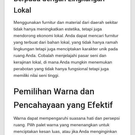
Lokal
Menggunakan furnitur dan material dari daerah sekitar
tidak hanya meningkatkan estetika, tetapi juga
mendorong ekonomi lokal. Anda dapat mencari furnitur
yang terbuat dari bahan lokal, yang tidak hanya ramah
lingkungan tetapi juga menciptakan karakter unik pada
ruang Anda. Cobalah menjelajahi pasar seni dan
kerajinan lokal, di mana Anda mungkin menemukan
perabotan yang tidak hanya fungsional tetapi juga
memiliki nilai seni tinggi.
Pemilihan Warna dan
Pencahayaan yang Efektif
Warna dapat mempengaruhi suasana hati dan persepsi
ruang. Pilih palet warna yang menenangkan untuk
menciptakan kesan luas, atau jika Anda menginginkan