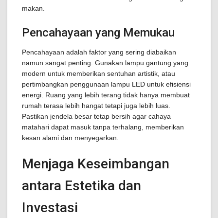
makan.
Pencahayaan yang Memukau
Pencahayaan adalah faktor yang sering diabaikan
namun sangat penting. Gunakan lampu gantung yang
modern untuk memberikan sentuhan artistik, atau
pertimbangkan penggunaan lampu LED untuk efisiensi
energi. Ruang yang lebih terang tidak hanya membuat
rumah terasa lebih hangat tetapi juga lebih luas.
Pastikan jendela besar tetap bersih agar cahaya
matahari dapat masuk tanpa terhalang, memberikan
kesan alami dan menyegarkan.
Menjaga Keseimbangan
antara Estetika dan
Investasi