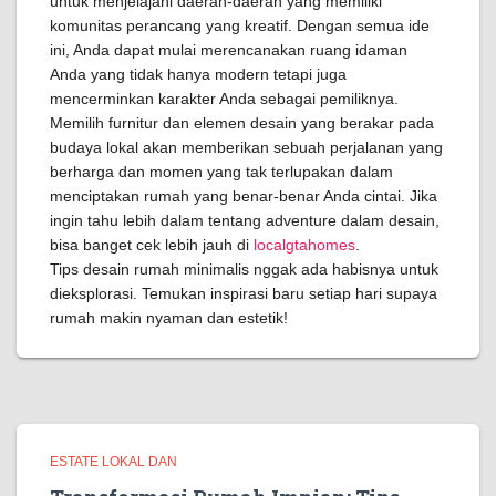
untuk menjelajahi daerah-daerah yang memiliki
komunitas perancang yang kreatif. Dengan semua ide
ini, Anda dapat mulai merencanakan ruang idaman
Anda yang tidak hanya modern tetapi juga
mencerminkan karakter Anda sebagai pemiliknya.
Memilih furnitur dan elemen desain yang berakar pada
budaya lokal akan memberikan sebuah perjalanan yang
berharga dan momen yang tak terlupakan dalam
menciptakan rumah yang benar-benar Anda cintai. Jika
ingin tahu lebih dalam tentang adventure dalam desain,
bisa banget cek lebih jauh di
localgtahomes
.
Tips desain rumah minimalis nggak ada habisnya untuk
dieksplorasi. Temukan inspirasi baru setiap hari supaya
rumah makin nyaman dan estetik!
ESTATE LOKAL DAN