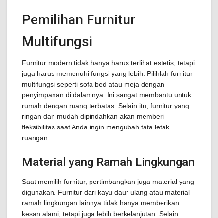
Pemilihan Furnitur
Multifungsi
Furnitur modern tidak hanya harus terlihat estetis, tetapi
juga harus memenuhi fungsi yang lebih. Pilihlah furnitur
multifungsi seperti sofa bed atau meja dengan
penyimpanan di dalamnya. Ini sangat membantu untuk
rumah dengan ruang terbatas. Selain itu, furnitur yang
ringan dan mudah dipindahkan akan memberi
fleksibilitas saat Anda ingin mengubah tata letak
ruangan.
Material yang Ramah Lingkungan
Saat memilih furnitur, pertimbangkan juga material yang
digunakan. Furnitur dari kayu daur ulang atau material
ramah lingkungan lainnya tidak hanya memberikan
kesan alami, tetapi juga lebih berkelanjutan. Selain