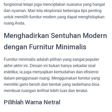
fungsional tetapi juga menciptakan suasana yang hangat
dan nyaman. Mari kita eksplorasi beberapa tips penting
untuk memilih furnitur modern yang dapat menghidupkan
ruang Anda.
Menghadirkan Sentuhan Modern
dengan Furnitur Minimalis
Furnitur minimalis adalah pilihan yang sangat populer
akhir-akhir ini. Desain ini bukan hanya sekadar soal
estetika; ia juga menyajikan kemudahan dan efisiensi
dalam penggunaan ruang. Menggunakan furnitur yang
memiliki garis bersih dan bentuk yang sederhana bisa
membuat ruangan terlihat lebih luas dan teratur.
Pilihlah Warna Netral