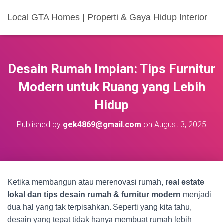
Local GTA Homes | Properti & Gaya Hidup Interior
Desain Rumah Impian: Tips Furnitur
Modern untuk Ruang yang Lebih
Hidup
Published by
gek4869@gmail.com
on
August 3, 2025
Ketika membangun atau merenovasi rumah,
real estate
lokal dan tips desain rumah & furnitur modern
menjadi
dua hal yang tak terpisahkan. Seperti yang kita tahu,
desain yang tepat tidak hanya membuat rumah lebih