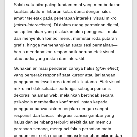
Salah satu pilar paling fundamental yang membedakan
kualitas platform hiburan kelas dunia dengan situs
amatir terletak pada penerapan interaksi visual mikro
(
micro-interactions
). Di dalam ruang permainan digital,
setiap tindakan yang dilakukan oleh pengguna—mulai
dari menyentuh tombol menu, memutar roda putaran
grafis, hingga memenangkan suatu sesi permainan—
harus mendapatkan respon balik berupa efek visual
atau audio yang instan dan interaktif.
Gunakan animasi pendaran cahaya halus (
glow effect
)
yang bergerak responsif saat kursor atau jari tangan
pengguna melewati area tombol klik utama. Efek visual
mikro ini tidak sekadar berfungsi sebagai pemanis
dekorasi halaman web, melainkan bertindak secara
psikologis memberikan konfirmasi instan kepada
pengguna bahwa sistem berjalan dengan sangat
responsif dan lancar. Integrasi transisi gambar yang
halus dan seimbang terbukti efektif dalam memicu
perasaan senang, mengunci fokus perhatian mata
pengunjung, serta mengeliminasi kejenuhan pikiran dari