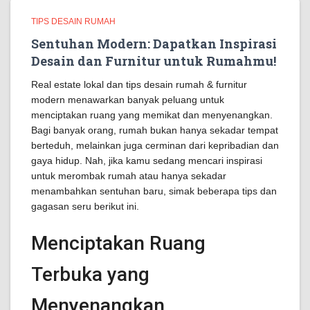
TIPS DESAIN RUMAH
Sentuhan Modern: Dapatkan Inspirasi
Desain dan Furnitur untuk Rumahmu!
Real estate lokal dan tips desain rumah & furnitur
modern menawarkan banyak peluang untuk
menciptakan ruang yang memikat dan menyenangkan.
Bagi banyak orang, rumah bukan hanya sekadar tempat
berteduh, melainkan juga cerminan dari kepribadian dan
gaya hidup. Nah, jika kamu sedang mencari inspirasi
untuk merombak rumah atau hanya sekadar
menambahkan sentuhan baru, simak beberapa tips dan
gagasan seru berikut ini.
Menciptakan Ruang
Terbuka yang
Menyenangkan