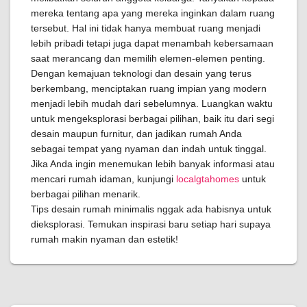
mereka tentang apa yang mereka inginkan dalam ruang
tersebut. Hal ini tidak hanya membuat ruang menjadi
lebih pribadi tetapi juga dapat menambah kebersamaan
saat merancang dan memilih elemen-elemen penting.
Dengan kemajuan teknologi dan desain yang terus
berkembang, menciptakan ruang impian yang modern
menjadi lebih mudah dari sebelumnya. Luangkan waktu
untuk mengeksplorasi berbagai pilihan, baik itu dari segi
desain maupun furnitur, dan jadikan rumah Anda
sebagai tempat yang nyaman dan indah untuk tinggal.
Jika Anda ingin menemukan lebih banyak informasi atau
mencari rumah idaman, kunjungi
localgtahomes
untuk
berbagai pilihan menarik.
Tips desain rumah minimalis nggak ada habisnya untuk
dieksplorasi. Temukan inspirasi baru setiap hari supaya
rumah makin nyaman dan estetik!