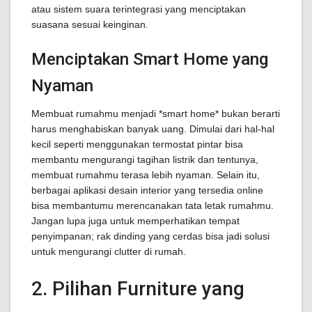
atau sistem suara terintegrasi yang menciptakan
suasana sesuai keinginan.
Menciptakan Smart Home yang
Nyaman
Membuat rumahmu menjadi *smart home* bukan berarti
harus menghabiskan banyak uang. Dimulai dari hal-hal
kecil seperti menggunakan termostat pintar bisa
membantu mengurangi tagihan listrik dan tentunya,
membuat rumahmu terasa lebih nyaman. Selain itu,
berbagai aplikasi desain interior yang tersedia online
bisa membantumu merencanakan tata letak rumahmu.
Jangan lupa juga untuk memperhatikan tempat
penyimpanan; rak dinding yang cerdas bisa jadi solusi
untuk mengurangi clutter di rumah.
2. Pilihan Furniture yang