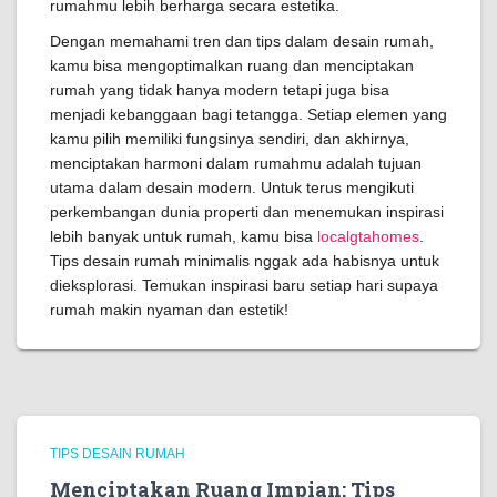
rumahmu lebih berharga secara estetika.
Dengan memahami tren dan tips dalam desain rumah,
kamu bisa mengoptimalkan ruang dan menciptakan
rumah yang tidak hanya modern tetapi juga bisa
menjadi kebanggaan bagi tetangga. Setiap elemen yang
kamu pilih memiliki fungsinya sendiri, dan akhirnya,
menciptakan harmoni dalam rumahmu adalah tujuan
utama dalam desain modern. Untuk terus mengikuti
perkembangan dunia properti dan menemukan inspirasi
lebih banyak untuk rumah, kamu bisa
localgtahomes
.
Tips desain rumah minimalis nggak ada habisnya untuk
dieksplorasi. Temukan inspirasi baru setiap hari supaya
rumah makin nyaman dan estetik!
TIPS DESAIN RUMAH
Menciptakan Ruang Impian: Tips