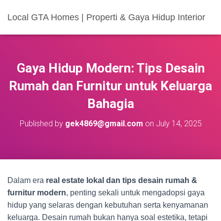
Local GTA Homes | Properti & Gaya Hidup Interior
Gaya Hidup Modern: Tips Desain
Rumah dan Furnitur untuk Keluarga
Bahagia
Published by
gek4869@gmail.com
on
July 14, 2025
Dalam era
real estate lokal dan tips desain rumah &
furnitur modern
, penting sekali untuk mengadopsi gaya
hidup yang selaras dengan kebutuhan serta kenyamanan
keluarga. Desain rumah bukan hanya soal estetika, tetapi