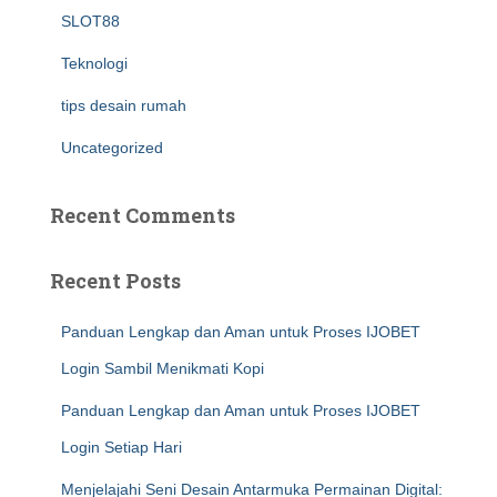
SLOT88
Teknologi
tips desain rumah
Uncategorized
Recent Comments
Recent Posts
Panduan Lengkap dan Aman untuk Proses IJOBET
Login Sambil Menikmati Kopi
Panduan Lengkap dan Aman untuk Proses IJOBET
Login Setiap Hari
Menjelajahi Seni Desain Antarmuka Permainan Digital: