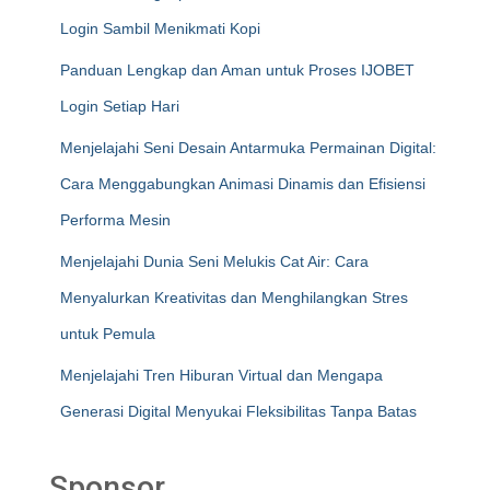
Login Sambil Menikmati Kopi
Panduan Lengkap dan Aman untuk Proses IJOBET
Login Setiap Hari
Menjelajahi Seni Desain Antarmuka Permainan Digital:
Cara Menggabungkan Animasi Dinamis dan Efisiensi
Performa Mesin
Menjelajahi Dunia Seni Melukis Cat Air: Cara
Menyalurkan Kreativitas dan Menghilangkan Stres
untuk Pemula
Menjelajahi Tren Hiburan Virtual dan Mengapa
Generasi Digital Menyukai Fleksibilitas Tanpa Batas
Sponsor