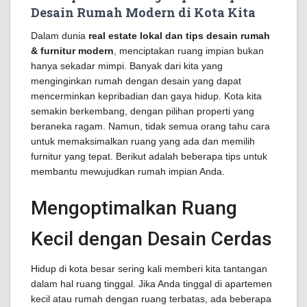
Desain Rumah Modern di Kota Kita
Dalam dunia
real estate lokal dan tips desain rumah
& furnitur modern
, menciptakan ruang impian bukan
hanya sekadar mimpi. Banyak dari kita yang
menginginkan rumah dengan desain yang dapat
mencerminkan kepribadian dan gaya hidup. Kota kita
semakin berkembang, dengan pilihan properti yang
beraneka ragam. Namun, tidak semua orang tahu cara
untuk memaksimalkan ruang yang ada dan memilih
furnitur yang tepat. Berikut adalah beberapa tips untuk
membantu mewujudkan rumah impian Anda.
Mengoptimalkan Ruang
Kecil dengan Desain Cerdas
Hidup di kota besar sering kali memberi kita tantangan
dalam hal ruang tinggal. Jika Anda tinggal di apartemen
kecil atau rumah dengan ruang terbatas, ada beberapa