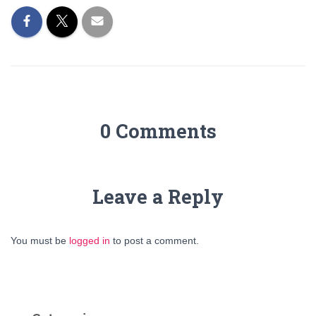
0 Comments
Leave a Reply
You must be
logged in
to post a comment.