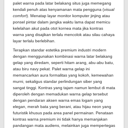
palet warna pada latar belakang situs juga memegang
kendali penuh atas kenyamanan mata pengguna (
visual
comfort
). Menatap layar monitor komputer jinjing atau
ponsel pintar dalam jangka waktu lama dapat memicu
kelelahan akut pada otot kornea mata jika kontras
warna yang disajikan terlalu mencolok atau silau cahaya
layar terlalu berlebihan.
Terapkan standar estetika premium industri modern
dengan menggunakan kombinasi warna latar belakang
gelap yang diredam, seperti hitam arang, abu-abu batu,
atau biru navy pekat. Palet warna gelap ini
memancarkan aura formalitas yang kokoh, kemewahan
murni, sekaligus standar perlindungan siber yang
sangat tinggi. Kontras yang tajam namun lembut di mata
diperoleh dengan memadukan warna gelap tersebut
dengan pendaran aksen warna emas logam yang
elegan, merah bata yang berani, atau hijau neon yang
futuristik khusus pada area panel permainan. Penataan
kontras warna premium ini tidak hanya memanjakan
pandangan mata audiens, melainkan juga mempertegas