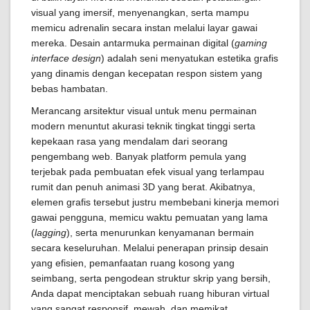
visual yang imersif, menyenangkan, serta mampu
memicu adrenalin secara instan melalui layar gawai
mereka. Desain antarmuka permainan digital (
gaming
interface design
) adalah seni menyatukan estetika grafis
yang dinamis dengan kecepatan respon sistem yang
bebas hambatan.
Merancang arsitektur visual untuk menu permainan
modern menuntut akurasi teknik tingkat tinggi serta
kepekaan rasa yang mendalam dari seorang
pengembang web. Banyak platform pemula yang
terjebak pada pembuatan efek visual yang terlampau
rumit dan penuh animasi 3D yang berat. Akibatnya,
elemen grafis tersebut justru membebani kinerja memori
gawai pengguna, memicu waktu pemuatan yang lama
(
lagging
), serta menurunkan kenyamanan bermain
secara keseluruhan. Melalui penerapan prinsip desain
yang efisien, pemanfaatan ruang kosong yang
seimbang, serta pengodean struktur skrip yang bersih,
Anda dapat menciptakan sebuah ruang hiburan virtual
yang sangat responsif, mewah, dan memikat.