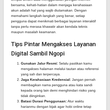
bersama, kehati-hatian dalam menjaga kerahasiaan
akun adalah hal yang wajib diutamakan. Dengan
memahami langkah-langkah yang benar, setiap
pengguna dapat menikmati berbagai layanan interaktif
tanpa perlu merasa khawatir akan kendala teknis
maupun masalah keamanan.
Tips Pintar Mengakses Layanan
Digital Sambil Ngopi
Gunakan Jalur Resmi:
Selalu pastikan kamu
mengakses halaman melalui tautan atau referensi
yang sah dan terpercaya.
Jaga Kerahasiaan Kredensial:
Jangan pernah
membagikan nama pengguna atau kata sandi
kepada orang lain demi menghindari risiko yang
tidak diinginkan.
Batasi Durasi Penggunaan:
Atur waktu
harianmu dengan bijak agar hobi online tetap