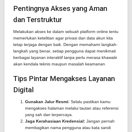
Pentingnya Akses yang Aman
dan Terstruktur
Melakukan akses ke dalam sebuah platform online tentu
memerlukan ketelitian agar privasi dan data akun kita
tetap terjaga dengan baik. Dengan memahami langkah-
langkah yang benar, setiap pengguna dapat menikmati
berbagai layanan interaktif tanpa perlu merasa khawatir
akan kendala teknis maupun masalah keamanan.
Tips Pintar Mengakses Layanan
Digital
Gunakan Jalur Resmi:
Selalu pastikan kamu
mengakses halaman melalui tautan atau referensi
yang sah dan terpercaya.
Jaga Kerahasiaan Kredensial:
Jangan pernah
membagikan nama pengguna atau kata sandi