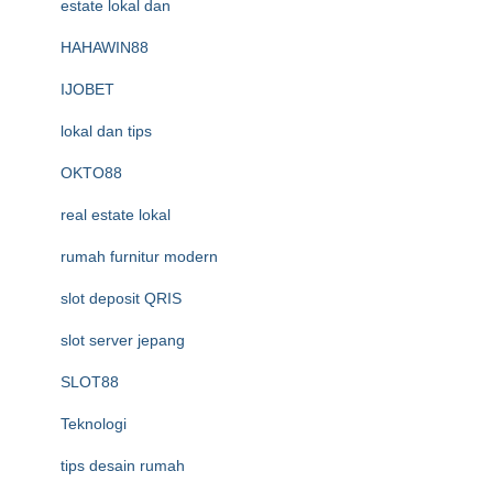
estate lokal dan
HAHAWIN88
IJOBET
lokal dan tips
OKTO88
real estate lokal
rumah furnitur modern
slot deposit QRIS
slot server jepang
SLOT88
Teknologi
tips desain rumah