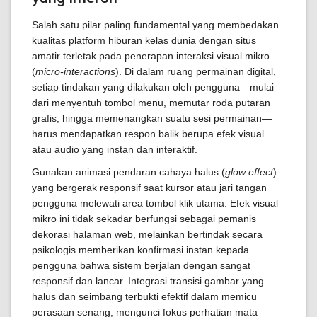
Salah satu pilar paling fundamental yang membedakan
kualitas platform hiburan kelas dunia dengan situs
amatir terletak pada penerapan interaksi visual mikro
(
micro-interactions
). Di dalam ruang permainan digital,
setiap tindakan yang dilakukan oleh pengguna—mulai
dari menyentuh tombol menu, memutar roda putaran
grafis, hingga memenangkan suatu sesi permainan—
harus mendapatkan respon balik berupa efek visual
atau audio yang instan dan interaktif.
Gunakan animasi pendaran cahaya halus (
glow effect
)
yang bergerak responsif saat kursor atau jari tangan
pengguna melewati area tombol klik utama. Efek visual
mikro ini tidak sekadar berfungsi sebagai pemanis
dekorasi halaman web, melainkan bertindak secara
psikologis memberikan konfirmasi instan kepada
pengguna bahwa sistem berjalan dengan sangat
responsif dan lancar. Integrasi transisi gambar yang
halus dan seimbang terbukti efektif dalam memicu
perasaan senang, mengunci fokus perhatian mata