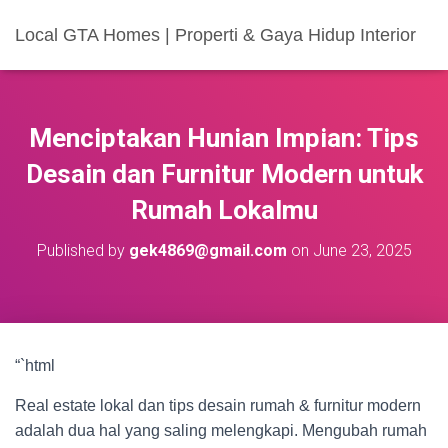
Local GTA Homes | Properti & Gaya Hidup Interior
Menciptakan Hunian Impian: Tips
Desain dan Furnitur Modern untuk
Rumah Lokalmu
Published by
gek4869@gmail.com
on
June 23, 2025
“`html
Real estate lokal dan tips desain rumah & furnitur modern
adalah dua hal yang saling melengkapi. Mengubah rumah