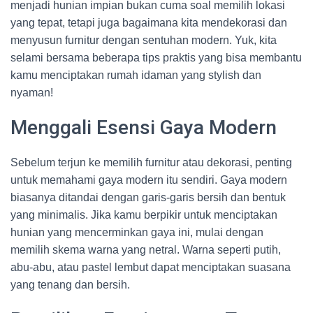
menjadi hunian impian bukan cuma soal memilih lokasi
yang tepat, tetapi juga bagaimana kita mendekorasi dan
menyusun furnitur dengan sentuhan modern. Yuk, kita
selami bersama beberapa tips praktis yang bisa membantu
kamu menciptakan rumah idaman yang stylish dan
nyaman!
Menggali Esensi Gaya Modern
Sebelum terjun ke memilih furnitur atau dekorasi, penting
untuk memahami gaya modern itu sendiri. Gaya modern
biasanya ditandai dengan garis-garis bersih dan bentuk
yang minimalis. Jika kamu berpikir untuk menciptakan
hunian yang mencerminkan gaya ini, mulai dengan
memilih skema warna yang netral. Warna seperti putih,
abu-abu, atau pastel lembut dapat menciptakan suasana
yang tenang dan bersih.