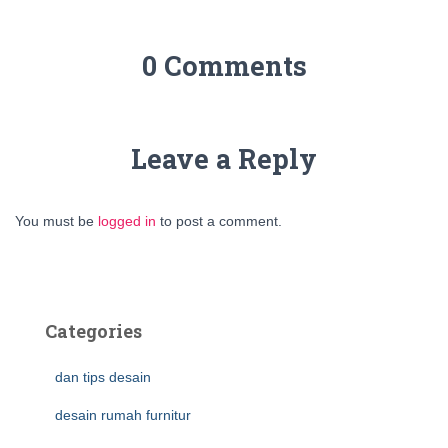
0 Comments
Leave a Reply
You must be
logged in
to post a comment.
Categories
dan tips desain
desain rumah furnitur