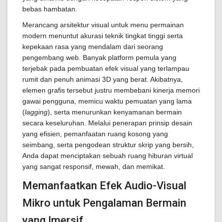
bebas hambatan.
Merancang arsitektur visual untuk menu permainan
modern menuntut akurasi teknik tingkat tinggi serta
kepekaan rasa yang mendalam dari seorang
pengembang web. Banyak platform pemula yang
terjebak pada pembuatan efek visual yang terlampau
rumit dan penuh animasi 3D yang berat. Akibatnya,
elemen grafis tersebut justru membebani kinerja memori
gawai pengguna, memicu waktu pemuatan yang lama
(
lagging
), serta menurunkan kenyamanan bermain
secara keseluruhan. Melalui penerapan prinsip desain
yang efisien, pemanfaatan ruang kosong yang
seimbang, serta pengodean struktur skrip yang bersih,
Anda dapat menciptakan sebuah ruang hiburan virtual
yang sangat responsif, mewah, dan memikat.
Memanfaatkan Efek Audio-Visual
Mikro untuk Pengalaman Bermain
yang Imersif