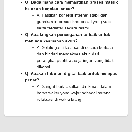
Q: Bagaimana cara memastikan proses masuk
ke akun berjalan lancar?
A: Pastikan koneksi internet stabil dan
gunakan informasi kredensial yang valid
serta terdaftar secara resmi.
Q: Apa langkah pencegahan terbaik untuk
menjaga keamanan akun?
A: Selalu ganti kata sandi secara berkala
dan hindari mengakses akun dari
perangkat publik atau jaringan yang tidak
dikenal.
Q: Apakah hiburan digital baik untuk melepas
penat?
A: Sangat baik, asalkan dinikmati dalam
batas waktu yang wajar sebagai sarana
relaksasi di waktu luang.