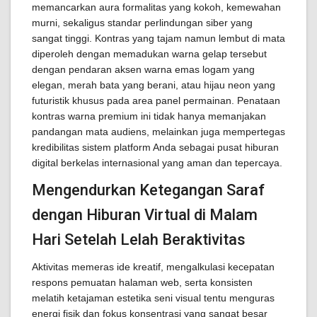
memancarkan aura formalitas yang kokoh, kemewahan
murni, sekaligus standar perlindungan siber yang
sangat tinggi. Kontras yang tajam namun lembut di mata
diperoleh dengan memadukan warna gelap tersebut
dengan pendaran aksen warna emas logam yang
elegan, merah bata yang berani, atau hijau neon yang
futuristik khusus pada area panel permainan. Penataan
kontras warna premium ini tidak hanya memanjakan
pandangan mata audiens, melainkan juga mempertegas
kredibilitas sistem platform Anda sebagai pusat hiburan
digital berkelas internasional yang aman dan tepercaya.
Mengendurkan Ketegangan Saraf
dengan Hiburan Virtual di Malam
Hari Setelah Lelah Beraktivitas
Aktivitas memeras ide kreatif, mengalkulasi kecepatan
respons pemuatan halaman web, serta konsisten
melatih ketajaman estetika seni visual tentu menguras
energi fisik dan fokus konsentrasi yang sangat besar