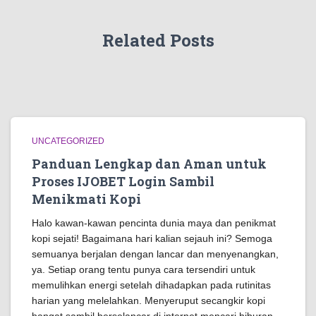
Related Posts
UNCATEGORIZED
Panduan Lengkap dan Aman untuk
Proses IJOBET Login Sambil
Menikmati Kopi
Halo kawan-kawan pencinta dunia maya dan penikmat
kopi sejati! Bagaimana hari kalian sejauh ini? Semoga
semuanya berjalan dengan lancar dan menyenangkan,
ya. Setiap orang tentu punya cara tersendiri untuk
memulihkan energi setelah dihadapkan pada rutinitas
harian yang melelahkan. Menyeruput secangkir kopi