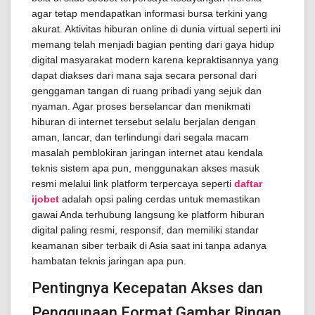
agar tetap mendapatkan informasi bursa terkini yang
akurat. Aktivitas hiburan online di dunia virtual seperti ini
memang telah menjadi bagian penting dari gaya hidup
digital masyarakat modern karena kepraktisannya yang
dapat diakses dari mana saja secara personal dari
genggaman tangan di ruang pribadi yang sejuk dan
nyaman. Agar proses berselancar dan menikmati
hiburan di internet tersebut selalu berjalan dengan
aman, lancar, dan terlindungi dari segala macam
masalah pemblokiran jaringan internet atau kendala
teknis sistem apa pun, menggunakan akses masuk
resmi melalui link platform terpercaya seperti
daftar
ijobet
adalah opsi paling cerdas untuk memastikan
gawai Anda terhubung langsung ke platform hiburan
digital paling resmi, responsif, dan memiliki standar
keamanan siber terbaik di Asia saat ini tanpa adanya
hambatan teknis jaringan apa pun.
Pentingnya Kecepatan Akses dan
Penggunaan Format Gambar Ringan