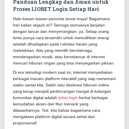
Panduan Lengkap dan Aman untuk
Proses IJOBET Login Setiap Hari
Halo kawan-kawan pencinta dunia maya! Bagaimana
hari kalian sejauh ini? Semoga semuanya berjalan
dengan lancar dan menyenangkan, ya. Setiap orang
tentu punya cara tersendiri untuk memulihkan energi
setelah dihadapkan pada rutinitas harian yang
melelahkan. Ada yang memilih berolahraga,
mendengarkan musik, atau berselancar di internet
mencari hiburan ringan yang bisa menyegarkan pikiran.
Di era teknologi modern saat ini, internet menyediakan
berbagai macam platform interaktif yang siap menemani
waktu santai kita. Salah satu destinasi hiburan online
yang kerap menjadi perbincangan hangat di kalangan
komunitas digital adalah
ijobet login
berkat berbagai
kemudahan akses dan fitur menarik yang
ditawarkannya. Yuk, kita bahas bagaimana cara
mengakses platform digital secara sehat dan
proporsional!