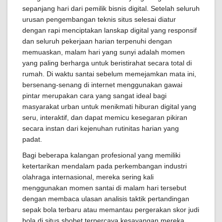
sepanjang hari dari pemilik bisnis digital. Setelah seluruh
urusan pengembangan teknis situs selesai diatur
dengan rapi menciptakan lanskap digital yang responsif
dan seluruh pekerjaan harian terpenuhi dengan
memuaskan, malam hari yang sunyi adalah momen
yang paling berharga untuk beristirahat secara total di
rumah. Di waktu santai sebelum memejamkan mata ini,
bersenang-senang di internet menggunakan gawai
pintar merupakan cara yang sangat ideal bagi
masyarakat urban untuk menikmati hiburan digital yang
seru, interaktif, dan dapat memicu kesegaran pikiran
secara instan dari kejenuhan rutinitas harian yang
padat.
Bagi beberapa kalangan profesional yang memiliki
ketertarikan mendalam pada perkembangan industri
olahraga internasional, mereka sering kali
menggunakan momen santai di malam hari tersebut
dengan membaca ulasan analisis taktik pertandingan
sepak bola terbaru atau memantau pergerakan skor judi
bola di situs sbobet terpercaya kesayangan mereka