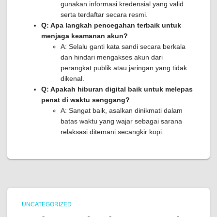
gunakan informasi kredensial yang valid
serta terdaftar secara resmi.
Q: Apa langkah pencegahan terbaik untuk
menjaga keamanan akun?
A: Selalu ganti kata sandi secara berkala
dan hindari mengakses akun dari
perangkat publik atau jaringan yang tidak
dikenal.
Q: Apakah hiburan digital baik untuk melepas
penat di waktu senggang?
A: Sangat baik, asalkan dinikmati dalam
batas waktu yang wajar sebagai sarana
relaksasi ditemani secangkir kopi.
UNCATEGORIZED