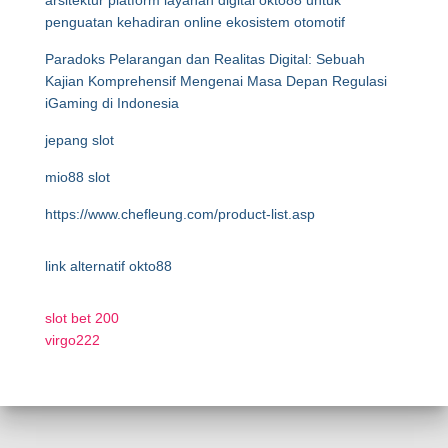
arsitektur platform layanan digital okto88 untuk
penguatan kehadiran online ekosistem otomotif
Paradoks Pelarangan dan Realitas Digital: Sebuah
Kajian Komprehensif Mengenai Masa Depan Regulasi
iGaming di Indonesia
jepang slot
mio88 slot
https://www.chefleung.com/product-list.asp
link alternatif okto88
slot bet 200
virgo222