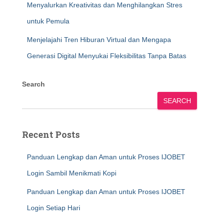
Menyalurkan Kreativitas dan Menghilangkan Stres
untuk Pemula
Menjelajahi Tren Hiburan Virtual dan Mengapa
Generasi Digital Menyukai Fleksibilitas Tanpa Batas
Search
SEARCH
Recent Posts
Panduan Lengkap dan Aman untuk Proses IJOBET
Login Sambil Menikmati Kopi
Panduan Lengkap dan Aman untuk Proses IJOBET
Login Setiap Hari