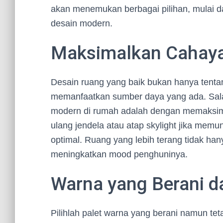
akan menemukan berbagai pilihan, mulai da
desain modern.
Maksimalkan Cahaya
Desain ruang yang baik bukan hanya tentang
memanfaatkan sumber daya yang ada. Sal
modern di rumah adalah dengan memaksim
ulang jendela atau atap skylight jika me
optimal. Ruang yang lebih terang tidak hany
meningkatkan mood penghuninya.
Warna yang Berani d
Pilihlah palet warna yang berani namun te