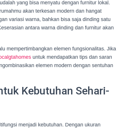
 mudalah yang bisa menyatu dengan furnitur lokal.
rumahmu akan terkesan modern dan hangat
an variasi warna, bahkan bisa saja dinding satu
eserasian antara warna dinding dan furnitur akan
alu mempertimbangkan elemen fungsionalitas. Jika
localgtahomes
untuk mendapatkan tips dan saran
engombinasikan elemen modern dengan sentuhan
ntuk Kebutuhan Sehari-
tifungsi menjadi kebutuhan. Dengan ukuran