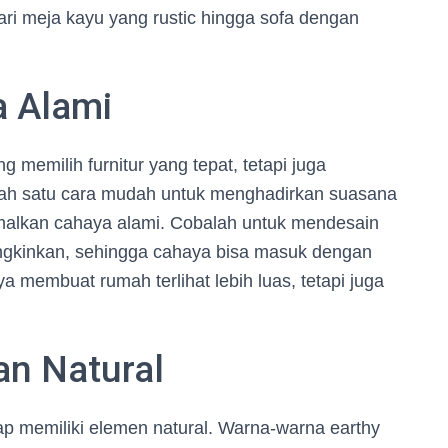
ri meja kayu yang rustic hingga sofa dengan
 Alami
 memilih furnitur yang tepat, tetapi juga
ah satu cara mudah untuk menghadirkan suasana
alkan cahaya alami. Cobalah untuk mendesain
mungkinkan, sehingga cahaya bisa masuk dengan
a membuat rumah terlihat lebih luas, tetapi juga
an Natural
tap memiliki elemen natural. Warna-warna earthy