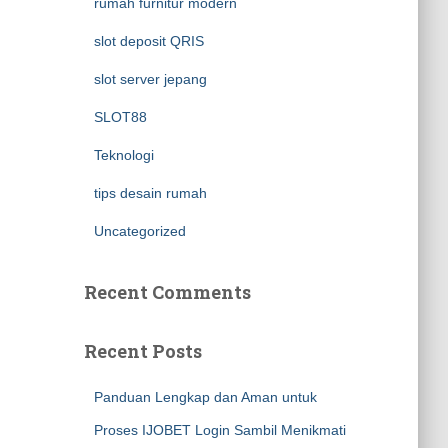
rumah furnitur modern
slot deposit QRIS
slot server jepang
SLOT88
Teknologi
tips desain rumah
Uncategorized
Recent Comments
Recent Posts
Panduan Lengkap dan Aman untuk
Proses IJOBET Login Sambil Menikmati