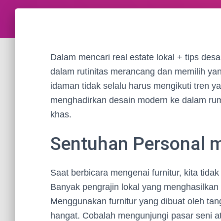
Dalam mencari real estate lokal + tips desai
dalam rutinitas merancang dan memilih yang
idaman tidak selalu harus mengikuti tren y
menghadirkan desain modern ke dalam ruma
khas.
Sentuhan Personal me
Saat berbicara mengenai furnitur, kita tidak
Banyak pengrajin lokal yang menghasilkan k
Menggunakan furnitur yang dibuat oleh tan
hangat. Cobalah mengunjungi pasar seni ata