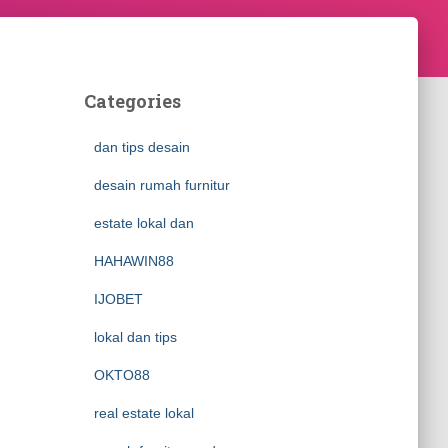
Categories
dan tips desain
desain rumah furnitur
estate lokal dan
HAHAWIN88
IJOBET
lokal dan tips
OKTO88
real estate lokal