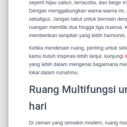
seperti hijau zaitun, terracotta, dan beige
Dengan menggabungkan warna-warna ini, 
sekaligus. Jangan takut untuk bermain deng
ruangan memiliki dua hingga tiga nuansa. K
memberikan tampilan yang lebih harmonis.
Ketika mendesain ruang, penting untuk sel
kamu butuh inspirasi lebih lanjut, kunjungi
yang lebih dalam mengenai bagaimana m
lokal dalam rumahmu.
Ruang Multifungsi u
hari
Di zaman yang semakin modern, ruang mul