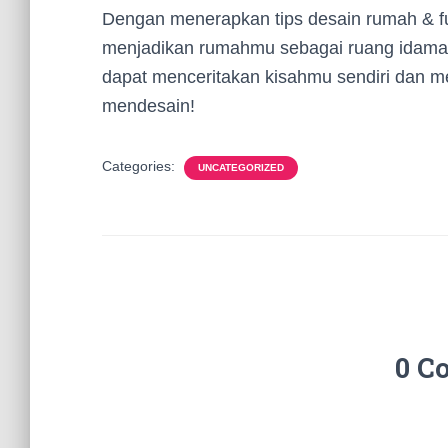
Dengan menerapkan tips desain rumah & fur
menjadikan rumahmu sebagai ruang idaman 
dapat menceritakan kisahmu sendiri dan m
mendesain!
Categories:
UNCATEGORIZED
0 C