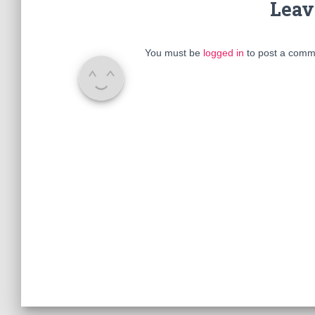
Leav
You must be
logged in
to post a comm