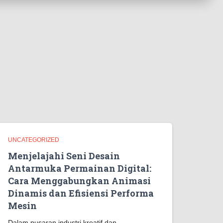
UNCATEGORIZED
Menjelajahi Seni Desain
Antarmuka Permainan Digital:
Cara Menggabungkan Animasi
Dinamis dan Efisiensi Performa
Mesin
Dalam pusaran industri kreatif dan