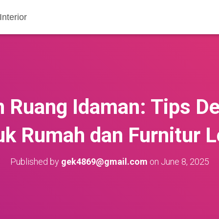
nterior
 Ruang Idaman: Tips D
uk Rumah dan Furnitur L
Published by
gek4869@gmail.com
on
June 8, 2025