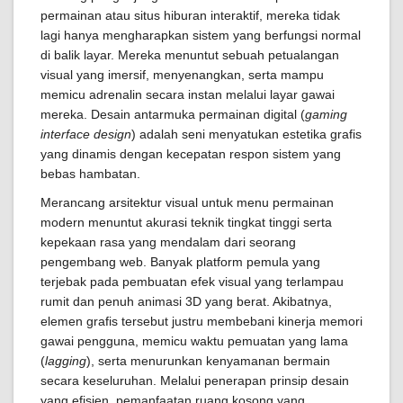
permainan atau situs hiburan interaktif, mereka tidak
lagi hanya mengharapkan sistem yang berfungsi normal
di balik layar. Mereka menuntut sebuah petualangan
visual yang imersif, menyenangkan, serta mampu
memicu adrenalin secara instan melalui layar gawai
mereka. Desain antarmuka permainan digital (
gaming
interface design
) adalah seni menyatukan estetika grafis
yang dinamis dengan kecepatan respon sistem yang
bebas hambatan.
Merancang arsitektur visual untuk menu permainan
modern menuntut akurasi teknik tingkat tinggi serta
kepekaan rasa yang mendalam dari seorang
pengembang web. Banyak platform pemula yang
terjebak pada pembuatan efek visual yang terlampau
rumit dan penuh animasi 3D yang berat. Akibatnya,
elemen grafis tersebut justru membebani kinerja memori
gawai pengguna, memicu waktu pemuatan yang lama
(
lagging
), serta menurunkan kenyamanan bermain
secara keseluruhan. Melalui penerapan prinsip desain
yang efisien, pemanfaatan ruang kosong yang