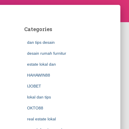
Categories
dan tips desain
desain rumah furnitur
estate lokal dan
HAHAWIN88
IJOBET
lokal dan tips
OKTO88
real estate lokal