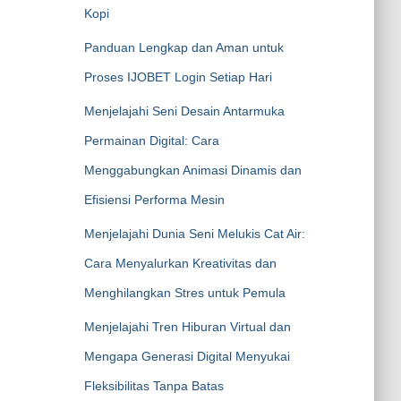
Kopi
Panduan Lengkap dan Aman untuk
Proses IJOBET Login Setiap Hari
Menjelajahi Seni Desain Antarmuka
Permainan Digital: Cara
Menggabungkan Animasi Dinamis dan
Efisiensi Performa Mesin
Menjelajahi Dunia Seni Melukis Cat Air:
Cara Menyalurkan Kreativitas dan
Menghilangkan Stres untuk Pemula
Menjelajahi Tren Hiburan Virtual dan
Mengapa Generasi Digital Menyukai
Fleksibilitas Tanpa Batas