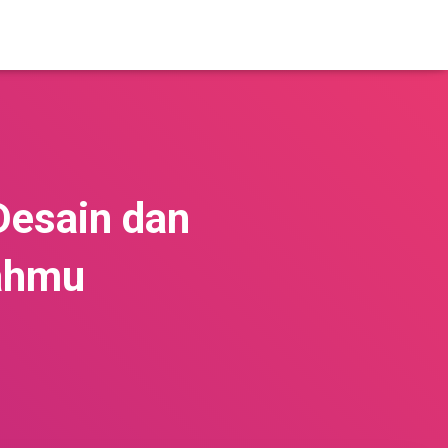
Desain dan
ahmu