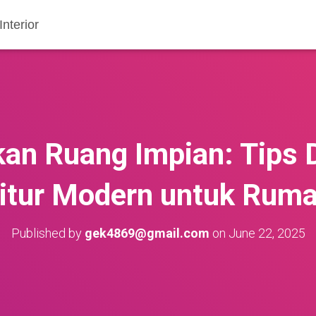
nterior
an Ruang Impian: Tips 
nitur Modern untuk Rum
Published by
gek4869@gmail.com
on
June 22, 2025