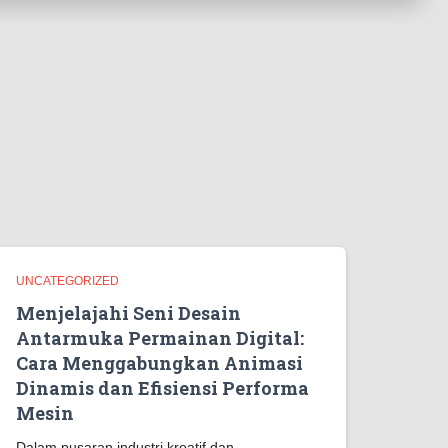
UNCATEGORIZED
Menjelajahi Seni Desain
Antarmuka Permainan Digital:
Cara Menggabungkan Animasi
Dinamis dan Efisiensi Performa
Mesin
Dalam pusaran industri kreatif dan