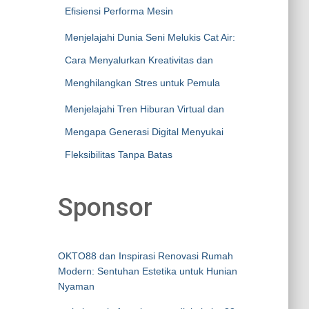
Efisiensi Performa Mesin
Menjelajahi Dunia Seni Melukis Cat Air:
Cara Menyalurkan Kreativitas dan
Menghilangkan Stres untuk Pemula
Menjelajahi Tren Hiburan Virtual dan
Mengapa Generasi Digital Menyukai
Fleksibilitas Tanpa Batas
Sponsor
OKTO88 dan Inspirasi Renovasi Rumah
Modern: Sentuhan Estetika untuk Hunian
Nyaman