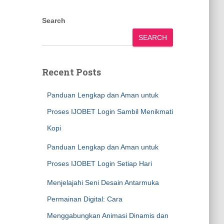
Search
SEARCH
Recent Posts
Panduan Lengkap dan Aman untuk
Proses IJOBET Login Sambil Menikmati
Kopi
Panduan Lengkap dan Aman untuk
Proses IJOBET Login Setiap Hari
Menjelajahi Seni Desain Antarmuka
Permainan Digital: Cara
Menggabungkan Animasi Dinamis dan