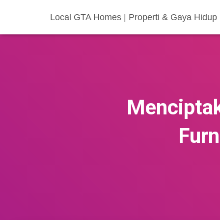
Local GTA Homes | Properti & Gaya Hidup I
Menciptak
Fur