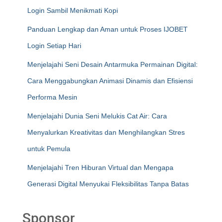
Login Sambil Menikmati Kopi
Panduan Lengkap dan Aman untuk Proses IJOBET
Login Setiap Hari
Menjelajahi Seni Desain Antarmuka Permainan Digital:
Cara Menggabungkan Animasi Dinamis dan Efisiensi
Performa Mesin
Menjelajahi Dunia Seni Melukis Cat Air: Cara
Menyalurkan Kreativitas dan Menghilangkan Stres
untuk Pemula
Menjelajahi Tren Hiburan Virtual dan Mengapa
Generasi Digital Menyukai Fleksibilitas Tanpa Batas
Sponsor