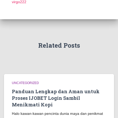
virgo222
Related Posts
UNCATEGORIZED
Panduan Lengkap dan Aman untuk
Proses IJOBET Login Sambil
Menikmati Kopi
Halo kawan-kawan pencinta dunia maya dan penikmat