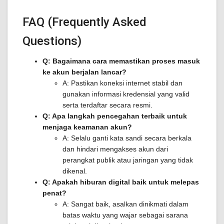
FAQ (Frequently Asked
Questions)
Q: Bagaimana cara memastikan proses masuk
ke akun berjalan lancar?
A: Pastikan koneksi internet stabil dan
gunakan informasi kredensial yang valid
serta terdaftar secara resmi.
Q: Apa langkah pencegahan terbaik untuk
menjaga keamanan akun?
A: Selalu ganti kata sandi secara berkala
dan hindari mengakses akun dari
perangkat publik atau jaringan yang tidak
dikenal.
Q: Apakah hiburan digital baik untuk melepas
penat?
A: Sangat baik, asalkan dinikmati dalam
batas waktu yang wajar sebagai sarana