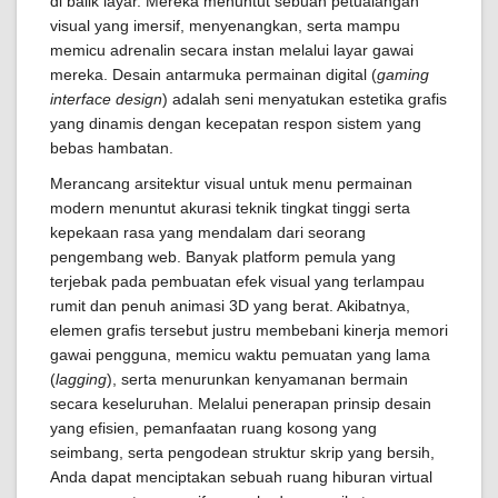
di balik layar. Mereka menuntut sebuah petualangan
visual yang imersif, menyenangkan, serta mampu
memicu adrenalin secara instan melalui layar gawai
mereka. Desain antarmuka permainan digital (
gaming
interface design
) adalah seni menyatukan estetika grafis
yang dinamis dengan kecepatan respon sistem yang
bebas hambatan.
Merancang arsitektur visual untuk menu permainan
modern menuntut akurasi teknik tingkat tinggi serta
kepekaan rasa yang mendalam dari seorang
pengembang web. Banyak platform pemula yang
terjebak pada pembuatan efek visual yang terlampau
rumit dan penuh animasi 3D yang berat. Akibatnya,
elemen grafis tersebut justru membebani kinerja memori
gawai pengguna, memicu waktu pemuatan yang lama
(
lagging
), serta menurunkan kenyamanan bermain
secara keseluruhan. Melalui penerapan prinsip desain
yang efisien, pemanfaatan ruang kosong yang
seimbang, serta pengodean struktur skrip yang bersih,
Anda dapat menciptakan sebuah ruang hiburan virtual