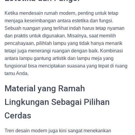
Ketika mendesain rumah modern, penting untuk tetap
menjaga keseimbangan antara estetika dan fungsi.
Sebuah ruangan yang terlihat indah harus tetap nyaman
dan praktis untuk digunakan. Misalnya, saat memilih
pencahayaan, pilihlah lampu yang tidak hanya menarik
tetapi juga menerangi ruangan dengan baik. Kombinasi
antara lampu gantung artistik dan lampu meja yang
fungsional bisa menciptakan suasana yang tepat di ruang
tamu Anda.
Material yang Ramah
Lingkungan Sebagai Pilihan
Cerdas
Tren desain modern juga kini sangat menekankan