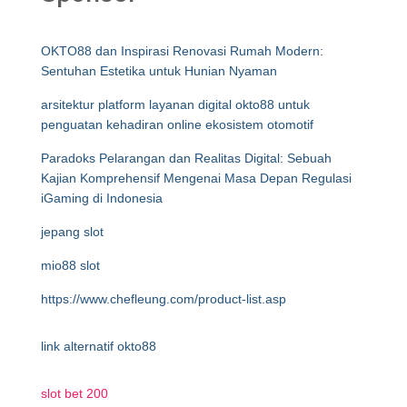
OKTO88 dan Inspirasi Renovasi Rumah Modern:
Sentuhan Estetika untuk Hunian Nyaman
arsitektur platform layanan digital okto88 untuk
penguatan kehadiran online ekosistem otomotif
Paradoks Pelarangan dan Realitas Digital: Sebuah
Kajian Komprehensif Mengenai Masa Depan Regulasi
iGaming di Indonesia
jepang slot
mio88 slot
https://www.chefleung.com/product-list.asp
link alternatif okto88
slot bet 200