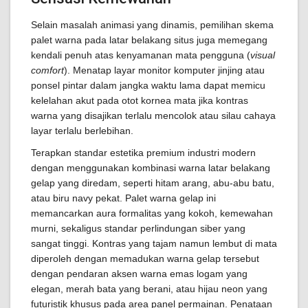
Selain masalah animasi yang dinamis, pemilihan skema
palet warna pada latar belakang situs juga memegang
kendali penuh atas kenyamanan mata pengguna (
visual
comfort
). Menatap layar monitor komputer jinjing atau
ponsel pintar dalam jangka waktu lama dapat memicu
kelelahan akut pada otot kornea mata jika kontras
warna yang disajikan terlalu mencolok atau silau cahaya
layar terlalu berlebihan.
Terapkan standar estetika premium industri modern
dengan menggunakan kombinasi warna latar belakang
gelap yang diredam, seperti hitam arang, abu-abu batu,
atau biru navy pekat. Palet warna gelap ini
memancarkan aura formalitas yang kokoh, kemewahan
murni, sekaligus standar perlindungan siber yang
sangat tinggi. Kontras yang tajam namun lembut di mata
diperoleh dengan memadukan warna gelap tersebut
dengan pendaran aksen warna emas logam yang
elegan, merah bata yang berani, atau hijau neon yang
futuristik khusus pada area panel permainan. Penataan