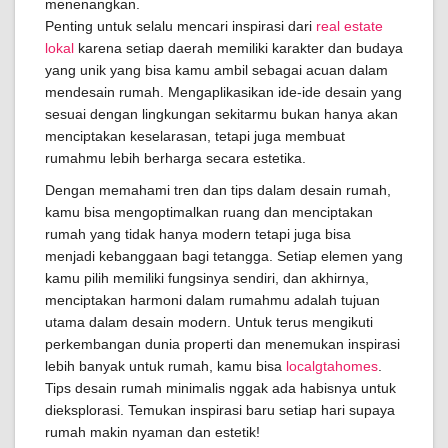
menenangkan.
Penting untuk selalu mencari inspirasi dari
real estate
lokal
karena setiap daerah memiliki karakter dan budaya
yang unik yang bisa kamu ambil sebagai acuan dalam
mendesain rumah. Mengaplikasikan ide-ide desain yang
sesuai dengan lingkungan sekitarmu bukan hanya akan
menciptakan keselarasan, tetapi juga membuat
rumahmu lebih berharga secara estetika.
Dengan memahami tren dan tips dalam desain rumah,
kamu bisa mengoptimalkan ruang dan menciptakan
rumah yang tidak hanya modern tetapi juga bisa
menjadi kebanggaan bagi tetangga. Setiap elemen yang
kamu pilih memiliki fungsinya sendiri, dan akhirnya,
menciptakan harmoni dalam rumahmu adalah tujuan
utama dalam desain modern. Untuk terus mengikuti
perkembangan dunia properti dan menemukan inspirasi
lebih banyak untuk rumah, kamu bisa
localgtahomes
.
Tips desain rumah minimalis nggak ada habisnya untuk
dieksplorasi. Temukan inspirasi baru setiap hari supaya
rumah makin nyaman dan estetik!