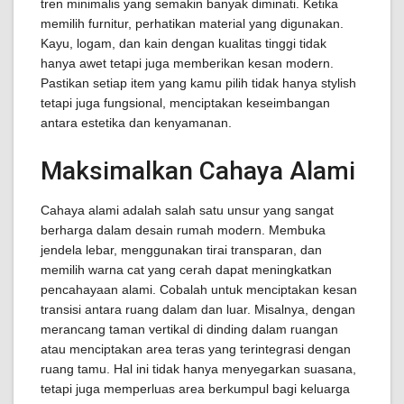
tren minimalis yang semakin banyak diminati. Ketika
memilih furnitur, perhatikan material yang digunakan.
Kayu, logam, dan kain dengan kualitas tinggi tidak
hanya awet tetapi juga memberikan kesan modern.
Pastikan setiap item yang kamu pilih tidak hanya stylish
tetapi juga fungsional, menciptakan keseimbangan
antara estetika dan kenyamanan.
Maksimalkan Cahaya Alami
Cahaya alami adalah salah satu unsur yang sangat
berharga dalam desain rumah modern. Membuka
jendela lebar, menggunakan tirai transparan, dan
memilih warna cat yang cerah dapat meningkatkan
pencahayaan alami. Cobalah untuk menciptakan kesan
transisi antara ruang dalam dan luar. Misalnya, dengan
merancang taman vertikal di dinding dalam ruangan
atau menciptakan area teras yang terintegrasi dengan
ruang tamu. Hal ini tidak hanya menyegarkan suasana,
tetapi juga memperluas area berkumpul bagi keluarga