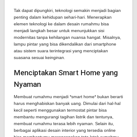
Tak dapat dipungkiri, teknologi semakin menjadi bagian
penting dalam kehidupan sehari-hari. Menerapkan
elemen teknologi ke dalam desain rumahmu bisa
menjadi langkah besar untuk menunjukkan sisi
modernitas tanpa kehilangan nuansa hangat. Misalnya,
lampu pintar yang bisa dikendalikan dari smartphone
atau sistem suara terintegrasi yang menciptakan
suasana sesuai keinginan.
Menciptakan Smart Home yang
Nyaman
Membuat rumahmu menjadi *smart home* bukan berarti
harus menghabiskan banyak uang. Dimulai dari hal-hal
kecil seperti menggunakan termostat pintar bisa
membantu mengurangi tagihan listrik dan tentunya,
membuat rumahmu terasa lebih nyaman. Selain itu,
berbagai aplikasi desain interior yang tersedia online