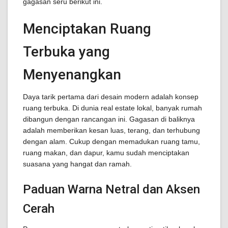
gagasan seru berikut ini.
Menciptakan Ruang
Terbuka yang
Menyenangkan
Daya tarik pertama dari desain modern adalah konsep
ruang terbuka. Di dunia real estate lokal, banyak rumah
dibangun dengan rancangan ini. Gagasan di baliknya
adalah memberikan kesan luas, terang, dan terhubung
dengan alam. Cukup dengan memadukan ruang tamu,
ruang makan, dan dapur, kamu sudah menciptakan
suasana yang hangat dan ramah.
Paduan Warna Netral dan Aksen
Cerah