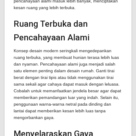
pencahayaan alami masuk lebih banyak, menciptakan
kesan ruang yang lebih terbuka.
Ruang Terbuka dan
Pencahayaan Alami
Konsep desain modern seringkali mengedepankan
ruang terbuka, yang membuat hunian terasa lebih luas
dan nyaman. Pencahayaan alami juga menjadi salah
satu elemen penting dalam desain rumah. Ganti tirai
berat dengan tirai tipis atau tidak menggunakan tirai
sama sekali agar cahaya dapat masuk dengan leluasa.
Cobalah untuk memanfaatkan jendela besar agar dapat
memberikan pemandangan luar yang indah. Selain itu,
penggunaan warna-warna netral pada dinding dan
lantai dapat memberikan kesan lebih luas tanpa
mengorbankan gaya.
Menyelaraskan Gaya