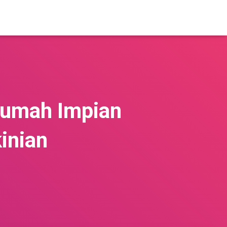
Rumah Impian
kinian