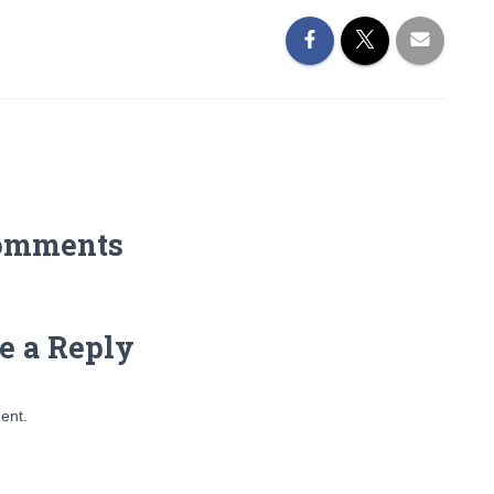
omments
e a Reply
ent.