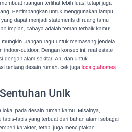
mbuat ruangan terlihat lebih luas, tetapi juga
ang. Pertimbangkan untuk menggunakan lampu
k yang dapat menjadi statements di ruang tamu
mah impian, cahaya adalah teman terbaik kamu!
uh mungkin. Jangan ragu untuk memasang jendela
indoor-outdoor. Dengan konsep ini, real estate
asi dengan alam sekitar. Ah, dan untuk
si tentang desain rumah, cek juga
localgtahomes
 Sentuhan Unik
lokal pada desain rumah kamu. Misalnya,
apis-tapis yang terbuat dari bahan alami sebagai
emberi karakter, tetapi juga menciptakan