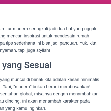
urnitur modern seringkali jadi dua hal yang nggak
ang mencari inspirasi untuk mendesain rumah
a tips sederhana ini bisa jadi panduan. Yuk, kita
aman, tapi juga stylish!
 yang Sesuai
yang muncul di benak kita adalah kesan minimalis
. Tapi, “modern” bukan berarti membosankan!
 sentuhan global, misalnya dengan menambahkan
tau dinding. Ini akan menambah karakter pada
an yang kamu inginkan.