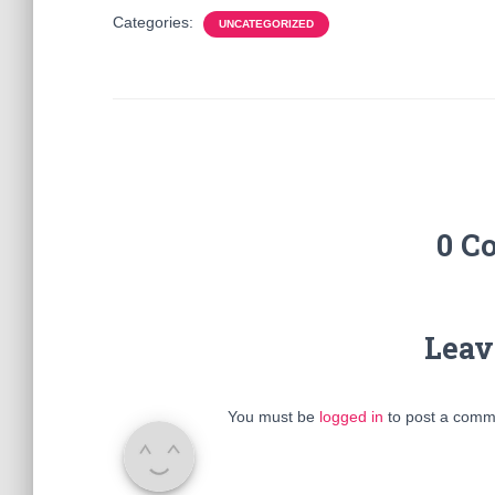
Categories:
UNCATEGORIZED
0 C
Leav
You must be
logged in
to post a comm