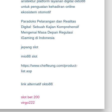
arsitektur platform layanan digital okto88
untuk penguatan kehadiran online
ekosistem otomotif
Paradoks Pelarangan dan Realitas
Digital: Sebuah Kajian Komprehensif
Mengenai Masa Depan Regulasi
iGaming di Indonesia
jepang slot
mio88 slot
https://www.chefleung.com/product-
list.asp
link alternatif okto88
slot bet 200
virgo222