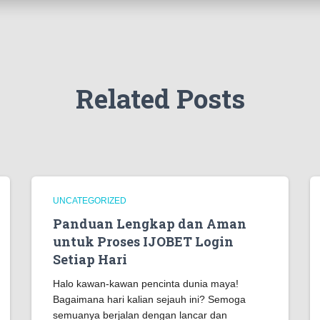
Related Posts
UNCATEGORIZED
Panduan Lengkap dan Aman
untuk Proses IJOBET Login
Setiap Hari
Halo kawan-kawan pencinta dunia maya!
Bagaimana hari kalian sejauh ini? Semoga
semuanya berjalan dengan lancar dan