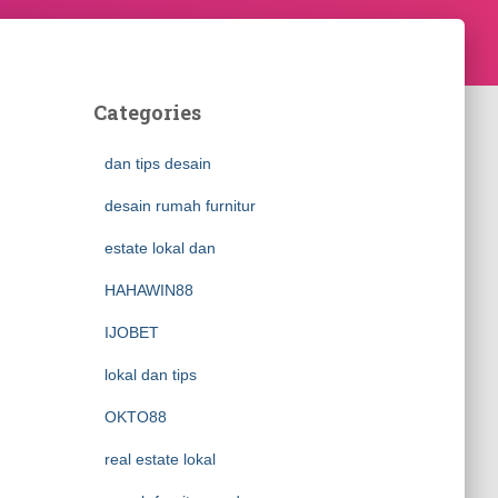
Categories
dan tips desain
desain rumah furnitur
estate lokal dan
HAHAWIN88
IJOBET
lokal dan tips
OKTO88
real estate lokal