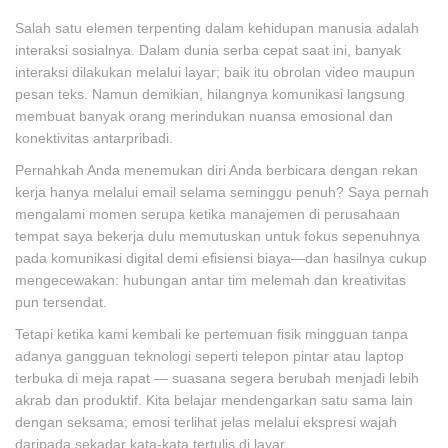
Salah satu elemen terpenting dalam kehidupan manusia adalah
interaksi sosialnya. Dalam dunia serba cepat saat ini, banyak
interaksi dilakukan melalui layar; baik itu obrolan video maupun
pesan teks. Namun demikian, hilangnya komunikasi langsung
membuat banyak orang merindukan nuansa emosional dan
konektivitas antarpribadi.
Pernahkah Anda menemukan diri Anda berbicara dengan rekan
kerja hanya melalui email selama seminggu penuh? Saya pernah
mengalami momen serupa ketika manajemen di perusahaan
tempat saya bekerja dulu memutuskan untuk fokus sepenuhnya
pada komunikasi digital demi efisiensi biaya—dan hasilnya cukup
mengecewakan: hubungan antar tim melemah dan kreativitas
pun tersendat.
Tetapi ketika kami kembali ke pertemuan fisik mingguan tanpa
adanya gangguan teknologi seperti telepon pintar atau laptop
terbuka di meja rapat — suasana segera berubah menjadi lebih
akrab dan produktif. Kita belajar mendengarkan satu sama lain
dengan seksama; emosi terlihat jelas melalui ekspresi wajah
daripada sekadar kata-kata tertulis di layar.