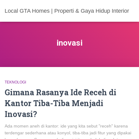
Local GTA Homes | Properti & Gaya Hidup Interior
inovasi
TEKNOLOGI
Gimana Rasanya Ide Receh di
Kantor Tiba-Tiba Menjadi
Inovasi?
Ada momen aneh di kantor: ide yang kita sebut "receh" karena
terdengar sederhana atau konyol, tiba-tiba jadi fitur yang dipakai