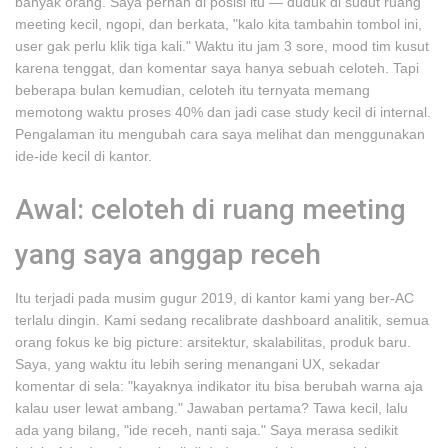
banyak orang. Saya pernah di posisi itu — duduk di sudut ruang
meeting kecil, ngopi, dan berkata, "kalo kita tambahin tombol ini,
user gak perlu klik tiga kali." Waktu itu jam 3 sore, mood tim kusut
karena tenggat, dan komentar saya hanya sebuah celoteh. Tapi
beberapa bulan kemudian, celoteh itu ternyata memang
memotong waktu proses 40% dan jadi case study kecil di internal.
Pengalaman itu mengubah cara saya melihat dan menggunakan
ide-ide kecil di kantor.
Awal: celoteh di ruang meeting
yang saya anggap receh
Itu terjadi pada musim gugur 2019, di kantor kami yang ber-AC
terlalu dingin. Kami sedang recalibrate dashboard analitik, semua
orang fokus ke big picture: arsitektur, skalabilitas, produk baru.
Saya, yang waktu itu lebih sering menangani UX, sekadar
komentar di sela: "kayaknya indikator itu bisa berubah warna aja
kalau user lewat ambang." Jawaban pertama? Tawa kecil, lalu
ada yang bilang, "ide receh, nanti saja." Saya merasa sedikit