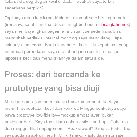
kalah. Ada deg-degan kecil di dada—apakah saya terlalu
sederhana berpikir?
Tapi saya tetap kepikiran. Malam itu sambil scroll listing rumah
(ironisnya sambil melihat desain neighborhood di
localgtahomes
),
saya membayangkan bagaimana visual cue sederhana bisa
mengubah perilaku. Internal monolog saya mengulang: "Apa
salahnya mencoba? Buat eksperimen kecil." Itu keputusan yang
membuat perbedaan: saya menabung ide receh itu menjadi
hipotesis kecil dan menuliskannya dalam satu slide.
Proses: dari bercanda ke
prototype yang bisa diuji
Moral pertama: jangan minta ijin besar-besaran dulu. Saya
memilih pendekatan kecil dan konkret. Minggu berikutnya saya
bawa prototype low-fidelity—mockup empat layar, bukan
arsitektur baru. Saya tunjukkan dalam daily stand-up: "Coba aja
dua minggu, lihat engagement." Reaksi awal? Skeptis, tentu. Tapi
saya sudah siapkan metrik: CTR, time-on-task, dan error rate.