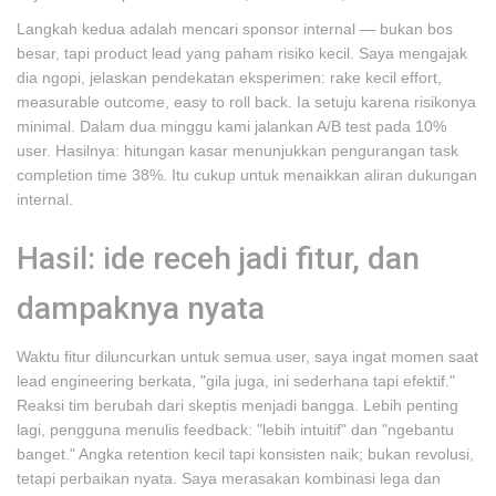
Langkah kedua adalah mencari sponsor internal — bukan bos
besar, tapi product lead yang paham risiko kecil. Saya mengajak
dia ngopi, jelaskan pendekatan eksperimen: rake kecil effort,
measurable outcome, easy to roll back. Ia setuju karena risikonya
minimal. Dalam dua minggu kami jalankan A/B test pada 10%
user. Hasilnya: hitungan kasar menunjukkan pengurangan task
completion time 38%. Itu cukup untuk menaikkan aliran dukungan
internal.
Hasil: ide receh jadi fitur, dan
dampaknya nyata
Waktu fitur diluncurkan untuk semua user, saya ingat momen saat
lead engineering berkata, "gila juga, ini sederhana tapi efektif."
Reaksi tim berubah dari skeptis menjadi bangga. Lebih penting
lagi, pengguna menulis feedback: "lebih intuitif" dan "ngebantu
banget." Angka retention kecil tapi konsisten naik; bukan revolusi,
tetapi perbaikan nyata. Saya merasakan kombinasi lega dan