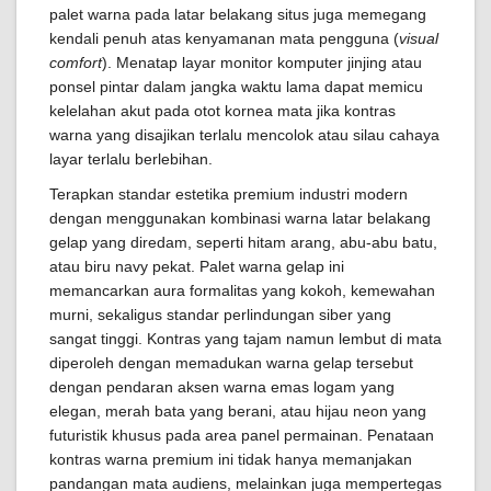
palet warna pada latar belakang situs juga memegang
kendali penuh atas kenyamanan mata pengguna (
visual
comfort
). Menatap layar monitor komputer jinjing atau
ponsel pintar dalam jangka waktu lama dapat memicu
kelelahan akut pada otot kornea mata jika kontras
warna yang disajikan terlalu mencolok atau silau cahaya
layar terlalu berlebihan.
Terapkan standar estetika premium industri modern
dengan menggunakan kombinasi warna latar belakang
gelap yang diredam, seperti hitam arang, abu-abu batu,
atau biru navy pekat. Palet warna gelap ini
memancarkan aura formalitas yang kokoh, kemewahan
murni, sekaligus standar perlindungan siber yang
sangat tinggi. Kontras yang tajam namun lembut di mata
diperoleh dengan memadukan warna gelap tersebut
dengan pendaran aksen warna emas logam yang
elegan, merah bata yang berani, atau hijau neon yang
futuristik khusus pada area panel permainan. Penataan
kontras warna premium ini tidak hanya memanjakan
pandangan mata audiens, melainkan juga mempertegas