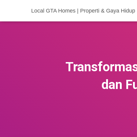
Local GTA Homes | Properti & Gaya Hidup I
Transformas
dan F