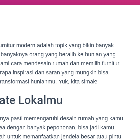
furnitur modern adalah topik yang bikin banyak
 banyaknya orang yang beralih ke hunian yang
ami cara mendesain rumah dan memilih furnitur
berapa inspirasi dan saran yang mungkin bisa
ansformasi hunianmu. Yuk, kita simak!
tate Lokalmu
stiknya pasti memengaruhi desain rumah yang kamu
area dengan banyak pepohonan, bisa jadi kamu
h untuk memanfaatkan jendela besar atau pintu