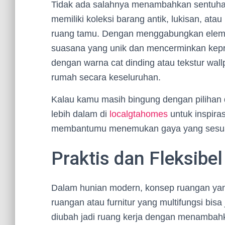
Tidak ada salahnya menambahkan sentuha
memiliki koleksi barang antik, lukisan, atau
ruang tamu. Dengan menggabungkan eleme
suasana yang unik dan mencerminkan kepr
dengan warna cat dinding atau tekstur wal
rumah secara keseluruhan.
Kalau kamu masih bingung dengan pilihan d
lebih dalam di
localgtahomes
untuk inspiras
membantumu menemukan gaya yang sesuai
Praktis dan Fleksib
Dalam hunian modern, konsep ruangan yang
ruangan atau furnitur yang multifungsi bisa
diubah jadi ruang kerja dengan menambahka