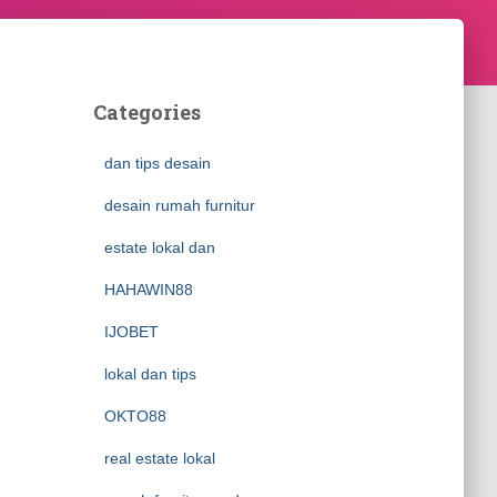
Categories
dan tips desain
desain rumah furnitur
estate lokal dan
HAHAWIN88
IJOBET
lokal dan tips
OKTO88
real estate lokal