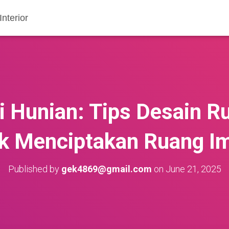
nterior
i Hunian: Tips Desain 
k Menciptakan Ruang I
Published by
gek4869@gmail.com
on
June 21, 2025