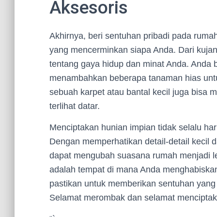
Aksesoris
Akhirnya, beri sentuhan pribadi pada ruma
yang mencerminkan siapa Anda. Dari kujang
tentang gaya hidup dan minat Anda. Anda bi
menambahkan beberapa tanaman hias untu
sebuah karpet atau bantal kecil juga bis
terlihat datar.
Menciptakan hunian impian tidak selalu h
Dengan memperhatikan detail-detail keci
dapat mengubah suasana rumah menjadi l
adalah tempat di mana Anda menghabiskan 
pastikan untuk memberikan sentuhan yang
Selamat merombak dan selamat menciptak