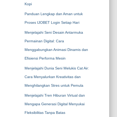
Kopi
Panduan Lengkap dan Aman untuk
Proses IJOBET Login Setiap Hari
Menjelajahi Seni Desain Antarmuka
Permainan Digital: Cara
Menggabungkan Animasi Dinamis dan
Efisiensi Performa Mesin
Menjelajahi Dunia Seni Melukis Cat Air:
Cara Menyalurkan Kreativitas dan
Menghilangkan Stres untuk Pemula
Menjelajahi Tren Hiburan Virtual dan
Mengapa Generasi Digital Menyukai
Fleksibilitas Tanpa Batas