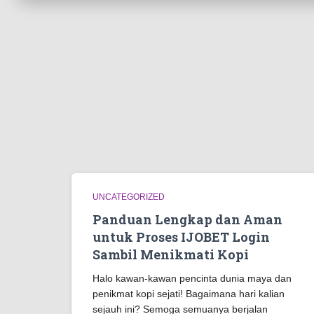
UNCATEGORIZED
Panduan Lengkap dan Aman
untuk Proses IJOBET Login
Sambil Menikmati Kopi
Halo kawan-kawan pencinta dunia maya dan
penikmat kopi sejati! Bagaimana hari kalian
sejauh ini? Semoga semuanya berjalan