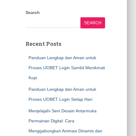
Search
SEARCH
Recent Posts
Panduan Lengkap dan Aman untuk
Proses IJOBET Login Sambil Menikmati
Kopi
Panduan Lengkap dan Aman untuk
Proses IJOBET Login Setiap Hari
Menjelajahi Seni Desain Antarmuka
Permainan Digital: Cara
Menggabungkan Animasi Dinamis dan