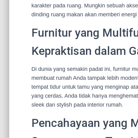
karakter pada ruang. Mungkin sebuah aksen
dinding ruang makan akan memberi energi
Furnitur yang Multif
Kepraktisan dalam G
Di dunia yang semakin padat ini, furnitur mu
membuat rumah Anda tampak lebih modern. 
tempat tidur untuk tamu yang menginap ata
yang cerdas, Anda tidak hanya menghemat 
sleek dan stylish pada interior rumah.
Pencahayaan yang M