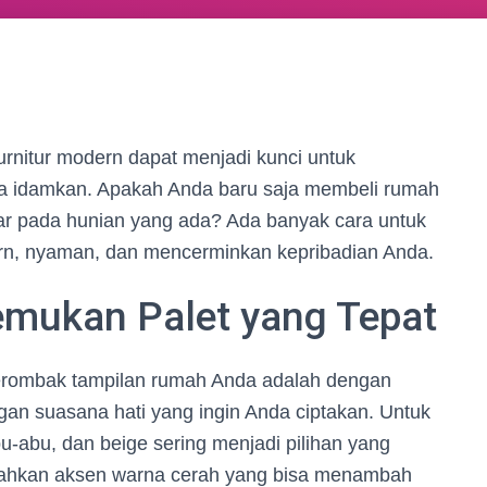
furnitur modern dapat menjadi kunci untuk
da idamkan. Apakah Anda baru saja membeli rumah
ar pada hunian yang ada? Ada banyak cara untuk
n, nyaman, dan mencerminkan kepribadian Anda.
emukan Palet yang Tepat
merombak tampilan rumah Anda adalah dengan
ngan suasana hati yang ingin Anda ciptakan. Untuk
bu-abu, dan beige sering menjadi pilihan yang
ahkan aksen warna cerah yang bisa menambah