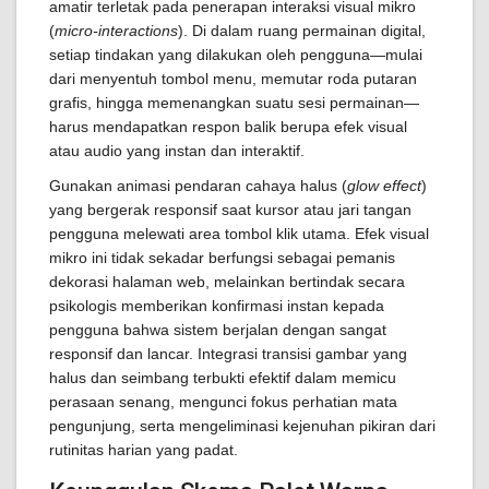
amatir terletak pada penerapan interaksi visual mikro
(
micro-interactions
). Di dalam ruang permainan digital,
setiap tindakan yang dilakukan oleh pengguna—mulai
dari menyentuh tombol menu, memutar roda putaran
grafis, hingga memenangkan suatu sesi permainan—
harus mendapatkan respon balik berupa efek visual
atau audio yang instan dan interaktif.
Gunakan animasi pendaran cahaya halus (
glow effect
)
yang bergerak responsif saat kursor atau jari tangan
pengguna melewati area tombol klik utama. Efek visual
mikro ini tidak sekadar berfungsi sebagai pemanis
dekorasi halaman web, melainkan bertindak secara
psikologis memberikan konfirmasi instan kepada
pengguna bahwa sistem berjalan dengan sangat
responsif dan lancar. Integrasi transisi gambar yang
halus dan seimbang terbukti efektif dalam memicu
perasaan senang, mengunci fokus perhatian mata
pengunjung, serta mengeliminasi kejenuhan pikiran dari
rutinitas harian yang padat.