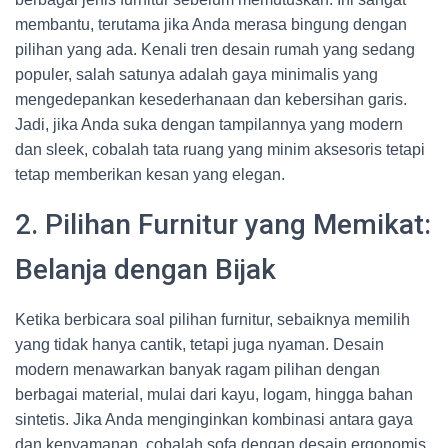
membantu, terutama jika Anda merasa bingung dengan
pilihan yang ada. Kenali tren desain rumah yang sedang
populer, salah satunya adalah gaya minimalis yang
mengedepankan kesederhanaan dan kebersihan garis.
Jadi, jika Anda suka dengan tampilannya yang modern
dan sleek, cobalah tata ruang yang minim aksesoris tetapi
tetap memberikan kesan yang elegan.
2. Pilihan Furnitur yang Memikat:
Belanja dengan Bijak
Ketika berbicara soal pilihan furnitur, sebaiknya memilih
yang tidak hanya cantik, tetapi juga nyaman. Desain
modern menawarkan banyak ragam pilihan dengan
berbagai material, mulai dari kayu, logam, hingga bahan
sintetis. Jika Anda menginginkan kombinasi antara gaya
dan kenyamanan, cobalah sofa dengan desain ergonomis