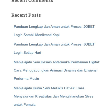
Recent Comments
Recent Posts
Panduan Lengkap dan Aman untuk Proses IJOBET
Login Sambil Menikmati Kopi
Panduan Lengkap dan Aman untuk Proses IJOBET
Login Setiap Hari
Menjelajahi Seni Desain Antarmuka Permainan Digital:
Cara Menggabungkan Animasi Dinamis dan Efisiensi
Performa Mesin
Menjelajahi Dunia Seni Melukis Cat Air: Cara
Menyalurkan Kreativitas dan Menghilangkan Stres
untuk Pemula