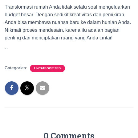
Transformasi rumah Anda tidak selalu soal mengeluarkan
budget besar. Dengan sedikit kreativitas dan pemikiran,
Anda bisa membawa nuansa baru ke dalam hunian Anda.
Nikmati proses mendesain, karena itu adalah bagian
penting dari menciptakan ruang yang Anda cintai!
“`
Categories:
UNCATEGORIZED
0 Comments