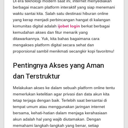
Di era teknologi modern saat ini, internet menyediakan
berbagai macam platform interaktif yang siap menemani
waktu santai kita. Salah satu destinasi hiburan online
yang kerap menjadi perbincangan hangat di kalangan
komunitas digital adalah
ijobet login
berkat berbagai
kemudahan akses dan fitur menarik yang
ditawarkannya. Yuk, kita bahas bagaimana cara
mengakses platform digital secara sehat dan
proporsional sambil menikmati secangkir kopi favoritmu!
Pentingnya Akses yang Aman
dan Terstruktur
Melakukan akses ke dalam sebuah platform online tentu
memerlukan ketelitian agar privasi dan data akun kita
tetap terjaga dengan baik. Terlebih saat bersantai di
tempat umum atau menggunakan jaringan internet
bersama, kehati-hatian dalam menjaga kerahasiaan
akun adalah hal yang wajib diutamakan. Dengan
memahami langkah-langkah yang benar, setiap