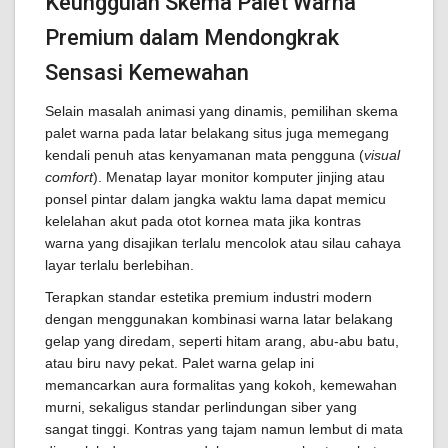
Keunggulan Skema Palet Warna
Premium dalam Mendongkrak
Sensasi Kemewahan
Selain masalah animasi yang dinamis, pemilihan skema
palet warna pada latar belakang situs juga memegang
kendali penuh atas kenyamanan mata pengguna (
visual
comfort
). Menatap layar monitor komputer jinjing atau
ponsel pintar dalam jangka waktu lama dapat memicu
kelelahan akut pada otot kornea mata jika kontras
warna yang disajikan terlalu mencolok atau silau cahaya
layar terlalu berlebihan.
Terapkan standar estetika premium industri modern
dengan menggunakan kombinasi warna latar belakang
gelap yang diredam, seperti hitam arang, abu-abu batu,
atau biru navy pekat. Palet warna gelap ini
memancarkan aura formalitas yang kokoh, kemewahan
murni, sekaligus standar perlindungan siber yang
sangat tinggi. Kontras yang tajam namun lembut di mata