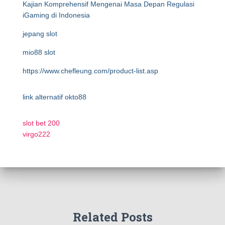
Kajian Komprehensif Mengenai Masa Depan Regulasi
iGaming di Indonesia
jepang slot
mio88 slot
https://www.chefleung.com/product-list.asp
link alternatif okto88
slot bet 200
virgo222
Related Posts