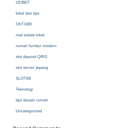
IJOBET
lokal dan tips
OKTO88
real estate lokal
rumah furnitur modern
slot deposit QRIS
slot server jepang
SLOT88
Teknologi
tips desain rumah
Uncategorized