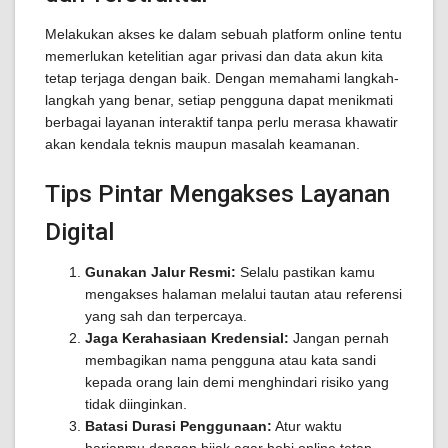
Melakukan akses ke dalam sebuah platform online tentu
memerlukan ketelitian agar privasi dan data akun kita
tetap terjaga dengan baik. Dengan memahami langkah-
langkah yang benar, setiap pengguna dapat menikmati
berbagai layanan interaktif tanpa perlu merasa khawatir
akan kendala teknis maupun masalah keamanan.
Tips Pintar Mengakses Layanan
Digital
Gunakan Jalur Resmi:
Selalu pastikan kamu
mengakses halaman melalui tautan atau referensi
yang sah dan terpercaya.
Jaga Kerahasiaan Kredensial:
Jangan pernah
membagikan nama pengguna atau kata sandi
kepada orang lain demi menghindari risiko yang
tidak diinginkan.
Batasi Durasi Penggunaan:
Atur waktu