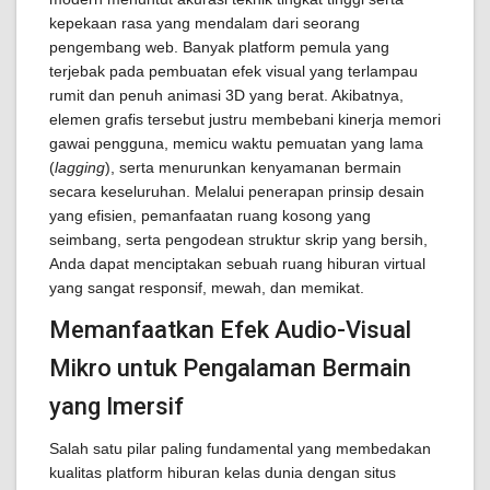
kepekaan rasa yang mendalam dari seorang
pengembang web. Banyak platform pemula yang
terjebak pada pembuatan efek visual yang terlampau
rumit dan penuh animasi 3D yang berat. Akibatnya,
elemen grafis tersebut justru membebani kinerja memori
gawai pengguna, memicu waktu pemuatan yang lama
(
lagging
), serta menurunkan kenyamanan bermain
secara keseluruhan. Melalui penerapan prinsip desain
yang efisien, pemanfaatan ruang kosong yang
seimbang, serta pengodean struktur skrip yang bersih,
Anda dapat menciptakan sebuah ruang hiburan virtual
yang sangat responsif, mewah, dan memikat.
Memanfaatkan Efek Audio-Visual
Mikro untuk Pengalaman Bermain
yang Imersif
Salah satu pilar paling fundamental yang membedakan
kualitas platform hiburan kelas dunia dengan situs