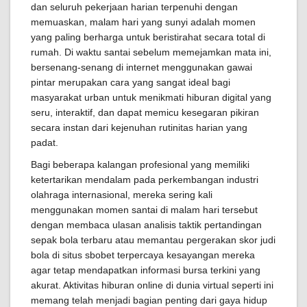
dan seluruh pekerjaan harian terpenuhi dengan
memuaskan, malam hari yang sunyi adalah momen
yang paling berharga untuk beristirahat secara total di
rumah. Di waktu santai sebelum memejamkan mata ini,
bersenang-senang di internet menggunakan gawai
pintar merupakan cara yang sangat ideal bagi
masyarakat urban untuk menikmati hiburan digital yang
seru, interaktif, dan dapat memicu kesegaran pikiran
secara instan dari kejenuhan rutinitas harian yang
padat.
Bagi beberapa kalangan profesional yang memiliki
ketertarikan mendalam pada perkembangan industri
olahraga internasional, mereka sering kali
menggunakan momen santai di malam hari tersebut
dengan membaca ulasan analisis taktik pertandingan
sepak bola terbaru atau memantau pergerakan skor judi
bola di situs sbobet terpercaya kesayangan mereka
agar tetap mendapatkan informasi bursa terkini yang
akurat. Aktivitas hiburan online di dunia virtual seperti ini
memang telah menjadi bagian penting dari gaya hidup