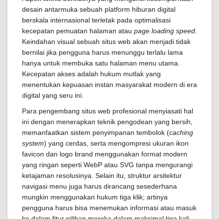
desain antarmuka sebuah platform hiburan digital
berskala internasional terletak pada optimalisasi
kecepatan pemuatan halaman atau
page loading speed
.
Keindahan visual sebuah situs web akan menjadi tidak
bernilai jika pengguna harus menunggu terlalu lama
hanya untuk membuka satu halaman menu utama.
Kecepatan akses adalah hukum mutlak yang
menentukan kepuasan instan masyarakat modern di era
digital yang seru ini.
Para pengembang situs web profesional menyiasati hal
ini dengan menerapkan teknik pengodean yang bersih,
memanfaatkan sistem penyimpanan tembolok (
caching
system
) yang cerdas, serta mengompresi ukuran ikon
favicon dan logo brand menggunakan format modern
yang ringan seperti WebP atau SVG tanpa mengurangi
ketajaman resolusinya. Selain itu, struktur arsitektur
navigasi menu juga harus dirancang sesederhana
mungkin menggunakan hukum tiga klik; artinya
pengguna harus bisa menemukan informasi atau masuk
ke dalam fitur pilihan mereka dalam maksimal tiga kali