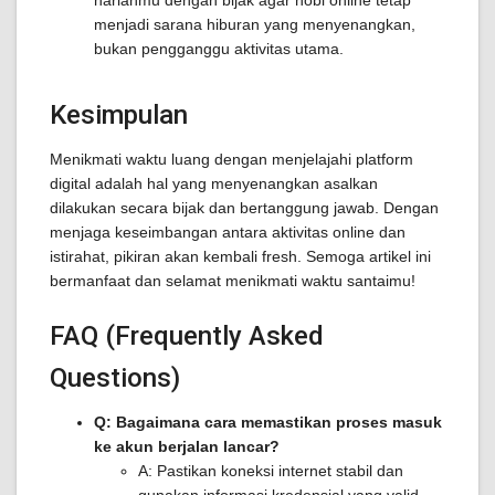
harianmu dengan bijak agar hobi online tetap
menjadi sarana hiburan yang menyenangkan,
bukan pengganggu aktivitas utama.
Kesimpulan
Menikmati waktu luang dengan menjelajahi platform
digital adalah hal yang menyenangkan asalkan
dilakukan secara bijak dan bertanggung jawab. Dengan
menjaga keseimbangan antara aktivitas online dan
istirahat, pikiran akan kembali fresh. Semoga artikel ini
bermanfaat dan selamat menikmati waktu santaimu!
FAQ (Frequently Asked
Questions)
Q: Bagaimana cara memastikan proses masuk
ke akun berjalan lancar?
A: Pastikan koneksi internet stabil dan