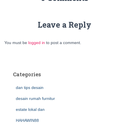
Leave a Reply
You must be
logged in
to post a comment.
Categories
dan tips desain
desain rumah furnitur
estate lokal dan
HAHAWIN88