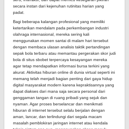
secara instan dari kejenuhan rutinitas harian yang
padat.
Bagi beberapa kalangan profesional yang memiliki
ketertarikan mendalam pada perkembangan industri
olahraga internasional, mereka sering kali
menggunakan momen santai di malam hari tersebut
dengan membaca ulasan analisis taktik pertandingan
sepak bola terbaru atau memantau pergerakan skor judi
bola di situs sbobet terpercaya kesayangan mereka
agar tetap mendapatkan informasi bursa terkini yang
akurat. Aktivitas hiburan online di dunia virtual seperti ini
memang telah menjadi bagian penting dari gaya hidup
digital masyarakat modern karena kepraktisannya yang
dapat diakses dari mana saja secara personal dari
genggaman tangan di ruang pribadi yang sejuk dan
nyaman. Agar proses berselancar dan menikmati
hiburan di internet tersebut selalu berjalan dengan
aman, lancar, dan terlindungi dari segala macam
masalah pemblokiran jaringan internet atau kendala