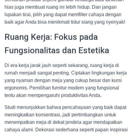
hias juga membuat ruang ini lebih hidup. Dan jangan
lupakan tirai, pilih yang dapat memfilter cahaya dengan
baik agar Anda bisa menikmati tidur siang yang nyenyak!
Ruang Kerja: Fokus pada
Fungsionalitas dan Estetika
Di era kerja jarak jauh seperti sekarang, ruang kerja di
rumah menjadi sangat penting. Ciptakan lingkungan kerja
yang nyaman dengan meja yang cukup besar dan kursi
ergonomis. Pemilihan furnitur modern yang fungsional
tentu akan mempengaruhi produktivitas Anda.
Studi menunjukkan bahwa pencahayaan yang baik dapat
meningkatkan konsentrasi, jadi pertimbangkan untuk
menempatkan meja di dekat jendela agar mendapatkan
cahaya alami. Dekorasi sederhana seperti papan inspirasi