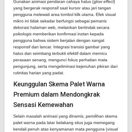
Gunakan animasi pendaran cahaya halus (
glow effect
)
yang bergerak responsif saat kursor atau jari tangan
pengguna melewati area tombol klik utama. Efek visual
mikro ini tidak sekadar berfungsi sebagai pemanis
dekorasi halaman web, melainkan bertindak secara
psikologis memberikan konfirmasi instan kepada
pengguna bahwa sistem berjalan dengan sangat
responsif dan lancar. Integrasi transisi gambar yang
halus dan seimbang terbukti efektif dalam memicu
perasaan senang, mengunci fokus perhatian mata
pengunjung, serta mengeliminasi kejenuhan pikiran dari
rutinitas harian yang padat.
Keunggulan Skema Palet Warna
Premium dalam Mendongkrak
Sensasi Kemewahan
Selain masalah animasi yang dinamis, pemilihan skema
palet warna pada latar belakang situs juga memegang
kendali penuh atas kenyamanan mata pengguna (
visual