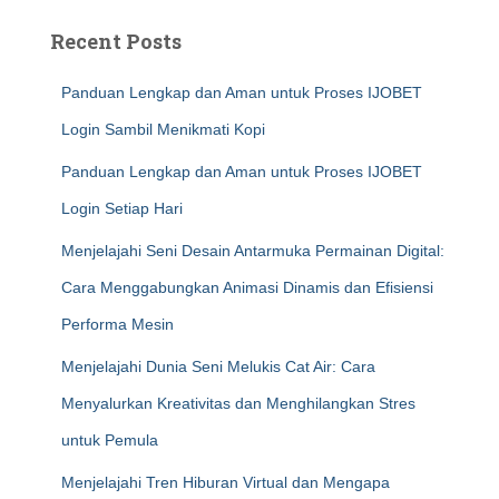
Recent Posts
Panduan Lengkap dan Aman untuk Proses IJOBET
Login Sambil Menikmati Kopi
Panduan Lengkap dan Aman untuk Proses IJOBET
Login Setiap Hari
Menjelajahi Seni Desain Antarmuka Permainan Digital:
Cara Menggabungkan Animasi Dinamis dan Efisiensi
Performa Mesin
Menjelajahi Dunia Seni Melukis Cat Air: Cara
Menyalurkan Kreativitas dan Menghilangkan Stres
untuk Pemula
Menjelajahi Tren Hiburan Virtual dan Mengapa