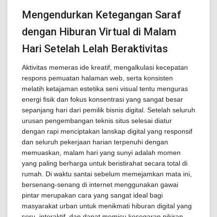
Mengendurkan Ketegangan Saraf
dengan Hiburan Virtual di Malam
Hari Setelah Lelah Beraktivitas
Aktivitas memeras ide kreatif, mengalkulasi kecepatan
respons pemuatan halaman web, serta konsisten
melatih ketajaman estetika seni visual tentu menguras
energi fisik dan fokus konsentrasi yang sangat besar
sepanjang hari dari pemilik bisnis digital. Setelah seluruh
urusan pengembangan teknis situs selesai diatur
dengan rapi menciptakan lanskap digital yang responsif
dan seluruh pekerjaan harian terpenuhi dengan
memuaskan, malam hari yang sunyi adalah momen
yang paling berharga untuk beristirahat secara total di
rumah. Di waktu santai sebelum memejamkan mata ini,
bersenang-senang di internet menggunakan gawai
pintar merupakan cara yang sangat ideal bagi
masyarakat urban untuk menikmati hiburan digital yang
seru, interaktif, dan dapat memicu kesegaran pikiran