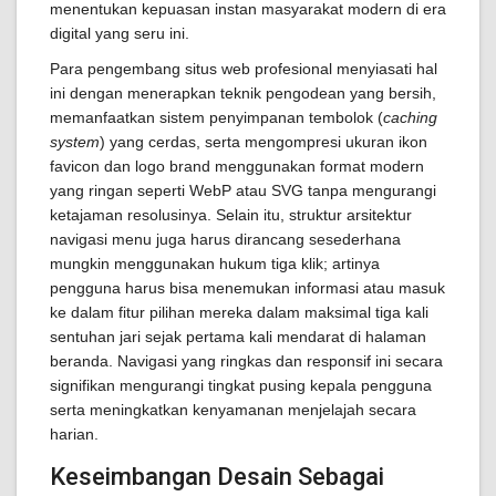
menentukan kepuasan instan masyarakat modern di era
digital yang seru ini.
Para pengembang situs web profesional menyiasati hal
ini dengan menerapkan teknik pengodean yang bersih,
memanfaatkan sistem penyimpanan tembolok (
caching
system
) yang cerdas, serta mengompresi ukuran ikon
favicon dan logo brand menggunakan format modern
yang ringan seperti WebP atau SVG tanpa mengurangi
ketajaman resolusinya. Selain itu, struktur arsitektur
navigasi menu juga harus dirancang sesederhana
mungkin menggunakan hukum tiga klik; artinya
pengguna harus bisa menemukan informasi atau masuk
ke dalam fitur pilihan mereka dalam maksimal tiga kali
sentuhan jari sejak pertama kali mendarat di halaman
beranda. Navigasi yang ringkas dan responsif ini secara
signifikan mengurangi tingkat pusing kepala pengguna
serta meningkatkan kenyamanan menjelajah secara
harian.
Keseimbangan Desain Sebagai