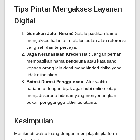
Tips Pintar Mengakses Layanan
Digital
Gunakan Jalur Resmi:
Selalu pastikan kamu
mengakses halaman melalui tautan atau referensi
yang sah dan terpercaya.
Jaga Kerahasiaan Kredensial:
Jangan pernah
membagikan nama pengguna atau kata sandi
kepada orang lain demi menghindari risiko yang
tidak diinginkan.
Batasi Durasi Penggunaan:
Atur waktu
harianmu dengan bijak agar hobi online tetap
menjadi sarana hiburan yang menyenangkan,
bukan pengganggu aktivitas utama.
Kesimpulan
Menikmati waktu luang dengan menjelajahi platform