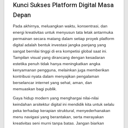
Kunci Sukses Platform Digital Masa
Depan
Pada akhirnya, meluangkan waktu, konsentrasi, dan
energi kreativitas untuk menyusun tata letak antarmuka
permainan secara matang dalam setiap proyek platform
digital adalah bentuk investasi jangka panjang yang
sangat bernilai tinggi di era kompetisi global saat ini.
Tampilan visual yang dirancang dengan kesadaran
estetika penuh tidak hanya meningkatkan angka
kenyamanan pengguna, melainkan juga memberikan
kontribusi nyata dalam menyajikan pengalaman
berselancar internet yang sehat, aman, dan
memuaskan bagi publik.
Gaya hidup modern yang menghargai nilai-nilai
keindahan arsitektur digital ini mendidik kita untuk selalu
peka terhadap kerapian struktural, menyederhanakan
menu navigasi yang berantakan, serta merayakan
kreativitas seni murni tanpa batas. Jangan biarkan