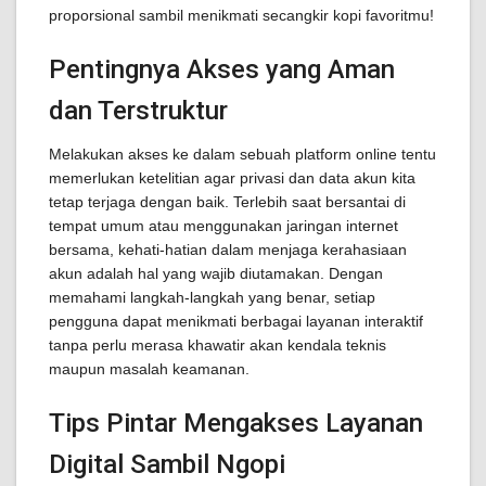
proporsional sambil menikmati secangkir kopi favoritmu!
Pentingnya Akses yang Aman
dan Terstruktur
Melakukan akses ke dalam sebuah platform online tentu
memerlukan ketelitian agar privasi dan data akun kita
tetap terjaga dengan baik. Terlebih saat bersantai di
tempat umum atau menggunakan jaringan internet
bersama, kehati-hatian dalam menjaga kerahasiaan
akun adalah hal yang wajib diutamakan. Dengan
memahami langkah-langkah yang benar, setiap
pengguna dapat menikmati berbagai layanan interaktif
tanpa perlu merasa khawatir akan kendala teknis
maupun masalah keamanan.
Tips Pintar Mengakses Layanan
Digital Sambil Ngopi