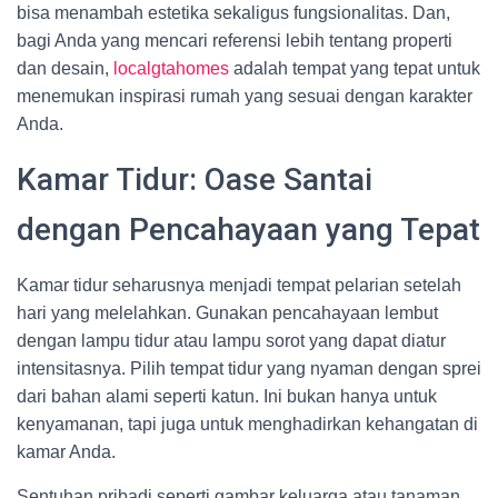
bisa menambah estetika sekaligus fungsionalitas. Dan,
bagi Anda yang mencari referensi lebih tentang properti
dan desain,
localgtahomes
adalah tempat yang tepat untuk
menemukan inspirasi rumah yang sesuai dengan karakter
Anda.
Kamar Tidur: Oase Santai
dengan Pencahayaan yang Tepat
Kamar tidur seharusnya menjadi tempat pelarian setelah
hari yang melelahkan. Gunakan pencahayaan lembut
dengan lampu tidur atau lampu sorot yang dapat diatur
intensitasnya. Pilih tempat tidur yang nyaman dengan sprei
dari bahan alami seperti katun. Ini bukan hanya untuk
kenyamanan, tapi juga untuk menghadirkan kehangatan di
kamar Anda.
Sentuhan pribadi seperti gambar keluarga atau tanaman