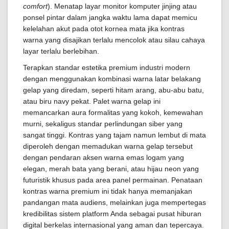
comfort
). Menatap layar monitor komputer jinjing atau
ponsel pintar dalam jangka waktu lama dapat memicu
kelelahan akut pada otot kornea mata jika kontras
warna yang disajikan terlalu mencolok atau silau cahaya
layar terlalu berlebihan.
Terapkan standar estetika premium industri modern
dengan menggunakan kombinasi warna latar belakang
gelap yang diredam, seperti hitam arang, abu-abu batu,
atau biru navy pekat. Palet warna gelap ini
memancarkan aura formalitas yang kokoh, kemewahan
murni, sekaligus standar perlindungan siber yang
sangat tinggi. Kontras yang tajam namun lembut di mata
diperoleh dengan memadukan warna gelap tersebut
dengan pendaran aksen warna emas logam yang
elegan, merah bata yang berani, atau hijau neon yang
futuristik khusus pada area panel permainan. Penataan
kontras warna premium ini tidak hanya memanjakan
pandangan mata audiens, melainkan juga mempertegas
kredibilitas sistem platform Anda sebagai pusat hiburan
digital berkelas internasional yang aman dan tepercaya.