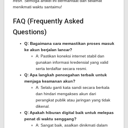
fresh
. Semoga artikel ini bermanfaat dan selamat
menikmati waktu santaimu!
FAQ (Frequently Asked
Questions)
Q: Bagaimana cara memastikan proses masuk
ke akun berjalan lancar?
A: Pastikan koneksi internet stabil dan
gunakan informasi kredensial yang valid
serta terdaftar secara resmi.
Q: Apa langkah pencegahan terbaik untuk
menjaga keamanan akun?
A: Selalu ganti kata sandi secara berkala
dan hindari mengakses akun dari
perangkat publik atau jaringan yang tidak
dikenal.
Q: Apakah hiburan digital baik untuk melepas
penat di waktu senggang?
A: Sangat baik, asalkan dinikmati dalam