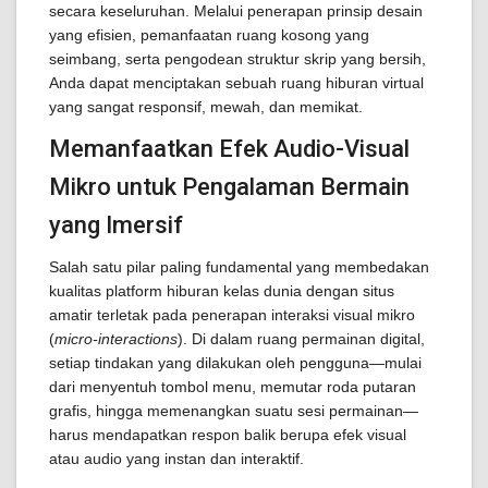
secara keseluruhan. Melalui penerapan prinsip desain
yang efisien, pemanfaatan ruang kosong yang
seimbang, serta pengodean struktur skrip yang bersih,
Anda dapat menciptakan sebuah ruang hiburan virtual
yang sangat responsif, mewah, dan memikat.
Memanfaatkan Efek Audio-Visual
Mikro untuk Pengalaman Bermain
yang Imersif
Salah satu pilar paling fundamental yang membedakan
kualitas platform hiburan kelas dunia dengan situs
amatir terletak pada penerapan interaksi visual mikro
(
micro-interactions
). Di dalam ruang permainan digital,
setiap tindakan yang dilakukan oleh pengguna—mulai
dari menyentuh tombol menu, memutar roda putaran
grafis, hingga memenangkan suatu sesi permainan—
harus mendapatkan respon balik berupa efek visual
atau audio yang instan dan interaktif.