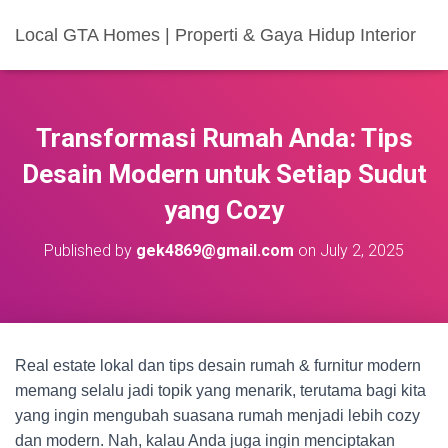
Local GTA Homes | Properti & Gaya Hidup Interior
Transformasi Rumah Anda: Tips
Desain Modern untuk Setiap Sudut
yang Cozy
Published by
gek4869@gmail.com
on
July 2, 2025
Real estate lokal dan tips desain rumah & furnitur modern
memang selalu jadi topik yang menarik, terutama bagi kita
yang ingin mengubah suasana rumah menjadi lebih cozy
dan modern. Nah, kalau Anda juga ingin menciptakan