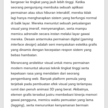
bergeser ke tingkat yang jauh lebih tinggi. Ketika
seorang pengunjung membuka sebuah aplikasi
permainan atau situs hiburan interaktif, mereka tidak
lagi hanya mengharapkan sistem yang berfungsi normal
di balik layar. Mereka menuntut sebuah petualangan
visual yang imersif, menyenangkan, serta mampu
memicu adrenalin secara instan melalui layar gawai
mereka. Desain antarmuka permainan digital (
gaming
interface design
) adalah seni menyatukan estetika grafis
yang dinamis dengan kecepatan respon sistem yang
bebas hambatan.
Merancang arsitektur visual untuk menu permainan
modern menuntut akurasi teknik tingkat tinggi serta
kepekaan rasa yang mendalam dari seorang
pengembang web. Banyak platform pemula yang
terjebak pada pembuatan efek visual yang terlampau
rumit dan penuh animasi 3D yang berat. Akibatnya,
elemen grafis tersebut justru membebani kinerja memori
gawai pengguna, memicu waktu pemuatan yang lama
(
lagging
), serta menurunkan kenyamanan bermain