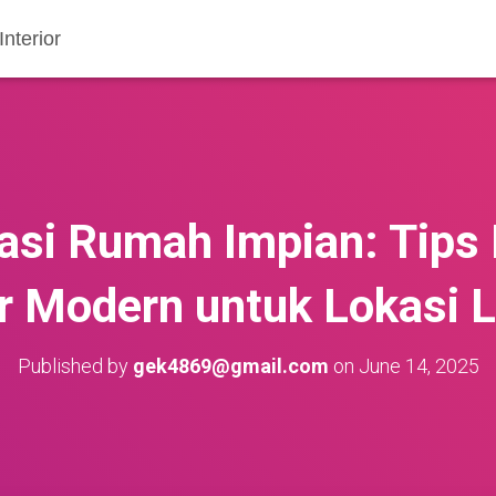
nterior
asi Rumah Impian: Tips 
ur Modern untuk Lokasi 
Published by
gek4869@gmail.com
on
June 14, 2025