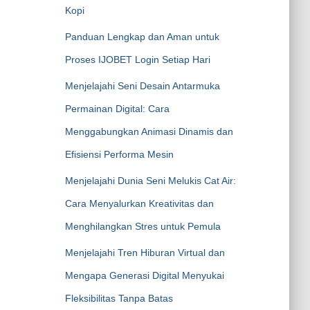
Kopi
Panduan Lengkap dan Aman untuk
Proses IJOBET Login Setiap Hari
Menjelajahi Seni Desain Antarmuka
Permainan Digital: Cara
Menggabungkan Animasi Dinamis dan
Efisiensi Performa Mesin
Menjelajahi Dunia Seni Melukis Cat Air:
Cara Menyalurkan Kreativitas dan
Menghilangkan Stres untuk Pemula
Menjelajahi Tren Hiburan Virtual dan
Mengapa Generasi Digital Menyukai
Fleksibilitas Tanpa Batas