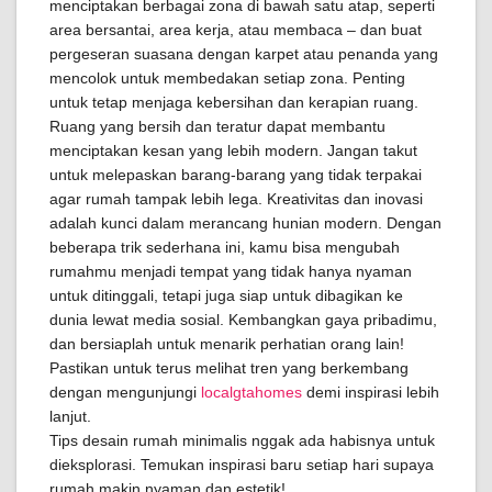
menciptakan berbagai zona di bawah satu atap, seperti
area bersantai, area kerja, atau membaca – dan buat
pergeseran suasana dengan karpet atau penanda yang
mencolok untuk membedakan setiap zona. Penting
untuk tetap menjaga kebersihan dan kerapian ruang.
Ruang yang bersih dan teratur dapat membantu
menciptakan kesan yang lebih modern. Jangan takut
untuk melepaskan barang-barang yang tidak terpakai
agar rumah tampak lebih lega. Kreativitas dan inovasi
adalah kunci dalam merancang hunian modern. Dengan
beberapa trik sederhana ini, kamu bisa mengubah
rumahmu menjadi tempat yang tidak hanya nyaman
untuk ditinggali, tetapi juga siap untuk dibagikan ke
dunia lewat media sosial. Kembangkan gaya pribadimu,
dan bersiaplah untuk menarik perhatian orang lain!
Pastikan untuk terus melihat tren yang berkembang
dengan mengunjungi
localgtahomes
demi inspirasi lebih
lanjut.
Tips desain rumah minimalis nggak ada habisnya untuk
dieksplorasi. Temukan inspirasi baru setiap hari supaya
rumah makin nyaman dan estetik!