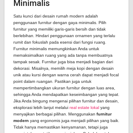
Minimalis
Satu kunci dari desain rumah modern adalah
penggunaan furnitur dengan gaya minimalis. Pilih
furnitur yang memiliki garis-garis bersih dan tidak
berlebihan. Hindari penggunaan ornamen yang terlalu
rumit dan fokuslah pada esensi dari fungsi ruang.
Furnitur minimalis memungkinkan Anda untuk
memaksimalkan ruang yang ada tanpa membuatnya
tampak sesak. Furnitur juga bisa menjadi bagian dari
dekorasi. Misalnya, memilih meja kopi dengan desain
unik atau kursi dengan warna cerah dapat menjadi focal
point dalam ruangan. Pastikan juga untuk
mempertimbangkan ukuran furnitur dengan luas area,
sehingga Anda mendapatkan keseimbangan yang tepat.
Jika Anda bingung mengenai pilihan furnitur dan desain,
eksplorasi lebih lanjut melalui
real estate lokal
yang
menyajikan berbagai pilihan. Menggunakan
furnitur
modern
yang ergonomis juga menjadi pilihan yang baik.
Tidak hanya memastikan kenyamanan, tetapi juga