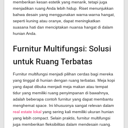
memberikan kesan estetik yang menarik, tetapi juga
menjadikan ruang Anda lebih hidup. Riset menunjukkan
bahwa desain yang menggunakan warna-warna hangat,
seperti kuning atau oranye, dapat meningkatkan
suasana hati dan menciptakan nuansa hangat di dalam
hunian Anda.
Furnitur Multifungsi: Solusi
untuk Ruang Terbatas
Furnitur multifungsi menjadi pilihan cerdas bagi mereka
yang tinggal di hunian dengan ruang terbatas. Meja kopi
yang dapat dibuka menjadi meja makan atau tempat
tidur yang memiliki ruang penyimpanan di bawahnya,
adalah beberapa contoh furnitur yang dapat membantu
menghemat space. Ini khususnya sangat relevan dalam
real estate lokal
yang sering kali memiliki ukuran hunian
yang lebih compact. Selain praktis, furnitur multifungsi
juga memberikan fleksibilitas dalam mendesain ruang.