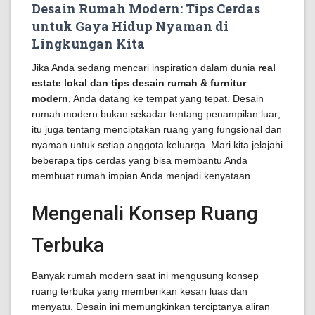
Desain Rumah Modern: Tips Cerdas
untuk Gaya Hidup Nyaman di
Lingkungan Kita
Jika Anda sedang mencari inspiration dalam dunia
real
estate lokal dan tips desain rumah & furnitur
modern
, Anda datang ke tempat yang tepat. Desain
rumah modern bukan sekadar tentang penampilan luar;
itu juga tentang menciptakan ruang yang fungsional dan
nyaman untuk setiap anggota keluarga. Mari kita jelajahi
beberapa tips cerdas yang bisa membantu Anda
membuat rumah impian Anda menjadi kenyataan.
Mengenali Konsep Ruang
Terbuka
Banyak rumah modern saat ini mengusung konsep
ruang terbuka yang memberikan kesan luas dan
menyatu. Desain ini memungkinkan terciptanya aliran