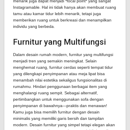
menarik juga dapat menjadi *focal point* yang sangat
Instagramable. Hal ini tidak hanya akan membuat ruang
tamu atau kamar tidur lebih menarik, tetapi juga
memberikan ruang untuk berkreasi dan menampilkan
individu yang berbeda.
Furnitur yang Multifungsi
Dalam desain rumah modern, furnitur yang multifungsi
menjadi tren yang semakin meningkat. Selain
menghemat ruang, furnitur cerdas seperti tempat tidur
yang dilengkapi penyimpanan atau meja lipat bisa
menambah nilai estetika sekaligus fungsionalitas di
rumahmu. Hindari penggunaan berbagai item yang
menghalangi ruang sempit. Sebagai alternatif,
pertimbangkan untuk menggunakan sofa dengan
penyimpanan di bawahnya—praktis dan menawan!
Kamu juga bisa memilih furnitur dengan desain
minimalis yang memiliki garis bersih dan tampilan
modern. Desain furnitur yang simpel tetapi elegan akan