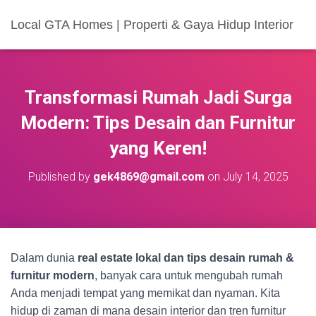
Local GTA Homes | Properti & Gaya Hidup Interior
Transformasi Rumah Jadi Surga
Modern: Tips Desain dan Furnitur
yang Keren!
Published by
gek4869@gmail.com
on
July 14, 2025
Dalam dunia
real estate lokal dan tips desain rumah &
furnitur modern
, banyak cara untuk mengubah rumah
Anda menjadi tempat yang memikat dan nyaman. Kita
hidup di zaman di mana desain interior dan tren furnitur