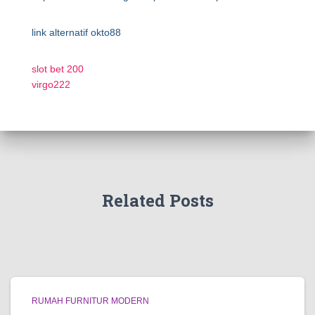
link alternatif okto88
slot bet 200
virgo222
Related Posts
RUMAH FURNITUR MODERN