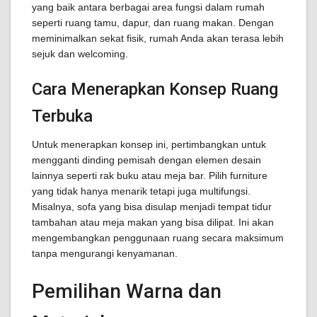
yang baik antara berbagai area fungsi dalam rumah
seperti ruang tamu, dapur, dan ruang makan. Dengan
meminimalkan sekat fisik, rumah Anda akan terasa lebih
sejuk dan welcoming.
Cara Menerapkan Konsep Ruang
Terbuka
Untuk menerapkan konsep ini, pertimbangkan untuk
mengganti dinding pemisah dengan elemen desain
lainnya seperti rak buku atau meja bar. Pilih furniture
yang tidak hanya menarik tetapi juga multifungsi.
Misalnya, sofa yang bisa disulap menjadi tempat tidur
tambahan atau meja makan yang bisa dilipat. Ini akan
mengembangkan penggunaan ruang secara maksimum
tanpa mengurangi kenyamanan.
Pemilihan Warna dan