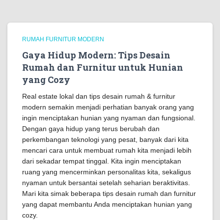
RUMAH FURNITUR MODERN
Gaya Hidup Modern: Tips Desain
Rumah dan Furnitur untuk Hunian
yang Cozy
Real estate lokal dan tips desain rumah & furnitur
modern semakin menjadi perhatian banyak orang yang
ingin menciptakan hunian yang nyaman dan fungsional.
Dengan gaya hidup yang terus berubah dan
perkembangan teknologi yang pesat, banyak dari kita
mencari cara untuk membuat rumah kita menjadi lebih
dari sekadar tempat tinggal. Kita ingin menciptakan
ruang yang mencerminkan personalitas kita, sekaligus
nyaman untuk bersantai setelah seharian beraktivitas.
Mari kita simak beberapa tips desain rumah dan furnitur
yang dapat membantu Anda menciptakan hunian yang
cozy.