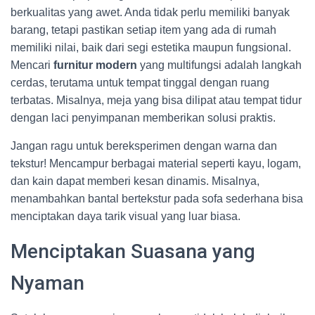
berkualitas yang awet. Anda tidak perlu memiliki banyak
barang, tetapi pastikan setiap item yang ada di rumah
memiliki nilai, baik dari segi estetika maupun fungsional.
Mencari
furnitur modern
yang multifungsi adalah langkah
cerdas, terutama untuk tempat tinggal dengan ruang
terbatas. Misalnya, meja yang bisa dilipat atau tempat tidur
dengan laci penyimpanan memberikan solusi praktis.
Jangan ragu untuk bereksperimen dengan warna dan
tekstur! Mencampur berbagai material seperti kayu, logam,
dan kain dapat memberi kesan dinamis. Misalnya,
menambahkan bantal bertekstur pada sofa sederhana bisa
menciptakan daya tarik visual yang luar biasa.
Menciptakan Suasana yang
Nyaman