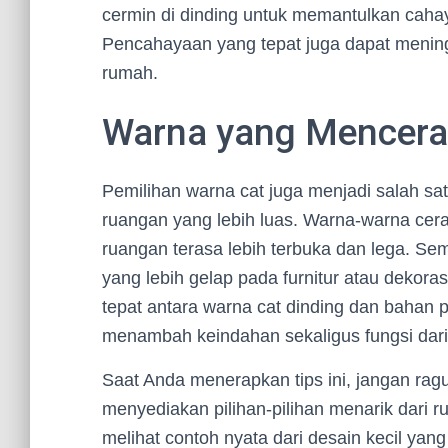
cermin di dinding untuk memantulkan cahay
Pencahayaan yang tepat juga dapat mening
rumah.
Warna yang Mencer
Pemilihan warna cat juga menjadi salah sa
ruangan yang lebih luas. Warna-warna cera
ruangan terasa lebih terbuka dan lega. S
yang lebih gelap pada furnitur atau dekor
tepat antara warna cat dinding dan bahan pe
menambah keindahan sekaligus fungsi dari
Saat Anda menerapkan tips ini, jangan ra
menyediakan pilihan-pilihan menarik dari ru
melihat contoh nyata dari desain kecil yang