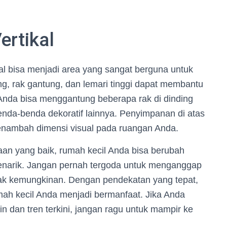
rtikal
hal bisa menjadi area yang sangat berguna untuk
ng, rak gantung, dan lemari tinggi dapat membantu
Anda bisa menggantung beberapa rak di dinding
nda-benda dekoratif lainnya. Penyimpanan di atas
 menambah dimensi visual pada ruangan Anda.
aan yang baik, rumah kecil Anda bisa berubah
narik. Jangan pernah tergoda untuk menganggap
ak kemungkinan. Dengan pendekatan yang tepat,
ah kecil Anda menjadi bermanfaat. Jika Anda
in dan tren terkini, jangan ragu untuk mampir ke