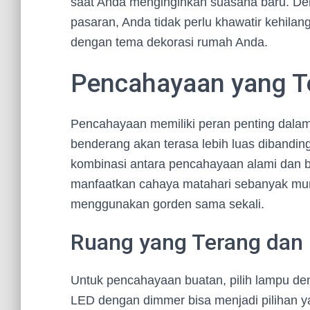
saat Anda menginginkan suasana baru. Den
pasaran, Anda tidak perlu khawatir kehilanga
dengan tema dekorasi rumah Anda.
Pencahayaan yang T
Pencahayaan memiliki peran penting dalam 
benderang akan terasa lebih luas dibandi
kombinasi antara pencahayaan alami dan bu
manfaatkan cahaya matahari sebanyak mun
menggunakan gorden sama sekali.
Ruang yang Terang dan 
Untuk pencahayaan buatan, pilih lampu de
LED dengan dimmer bisa menjadi pilihan y