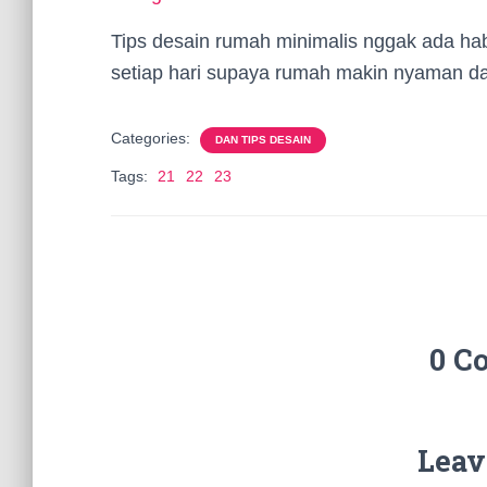
Tips desain rumah minimalis nggak ada hab
setiap hari supaya rumah makin nyaman dan
Categories:
DAN TIPS DESAIN
Tags:
21
22
23
0 C
Leav