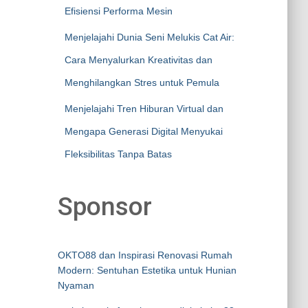
Efisiensi Performa Mesin
Menjelajahi Dunia Seni Melukis Cat Air:
Cara Menyalurkan Kreativitas dan
Menghilangkan Stres untuk Pemula
Menjelajahi Tren Hiburan Virtual dan
Mengapa Generasi Digital Menyukai
Fleksibilitas Tanpa Batas
Sponsor
OKTO88 dan Inspirasi Renovasi Rumah
Modern: Sentuhan Estetika untuk Hunian
Nyaman