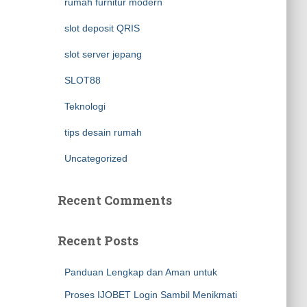
rumah furnitur modern
slot deposit QRIS
slot server jepang
SLOT88
Teknologi
tips desain rumah
Uncategorized
Recent Comments
Recent Posts
Panduan Lengkap dan Aman untuk
Proses IJOBET Login Sambil Menikmati