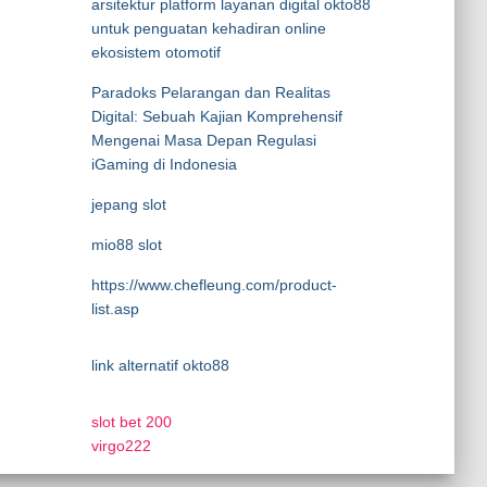
arsitektur platform layanan digital okto88
untuk penguatan kehadiran online
ekosistem otomotif
Paradoks Pelarangan dan Realitas
Digital: Sebuah Kajian Komprehensif
Mengenai Masa Depan Regulasi
iGaming di Indonesia
jepang slot
mio88 slot
https://www.chefleung.com/product-
list.asp
link alternatif okto88
slot bet 200
virgo222