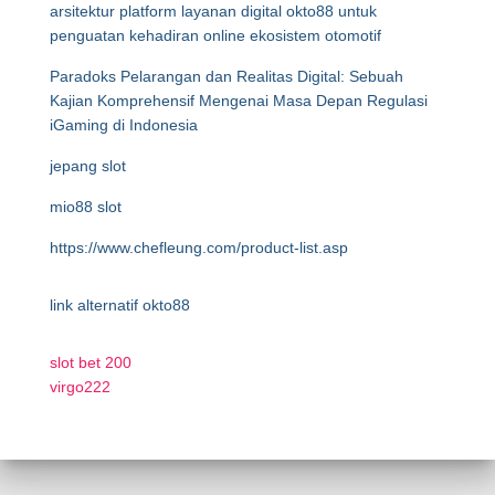
arsitektur platform layanan digital okto88 untuk
penguatan kehadiran online ekosistem otomotif
Paradoks Pelarangan dan Realitas Digital: Sebuah
Kajian Komprehensif Mengenai Masa Depan Regulasi
iGaming di Indonesia
jepang slot
mio88 slot
https://www.chefleung.com/product-list.asp
link alternatif okto88
slot bet 200
virgo222