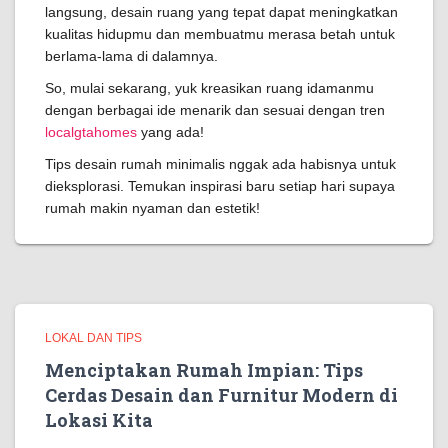
langsung, desain ruang yang tepat dapat meningkatkan
kualitas hidupmu dan membuatmu merasa betah untuk
berlama-lama di dalamnya.
So, mulai sekarang, yuk kreasikan ruang idamanmu
dengan berbagai ide menarik dan sesuai dengan tren
localgtahomes
yang ada!
Tips desain rumah minimalis nggak ada habisnya untuk
dieksplorasi. Temukan inspirasi baru setiap hari supaya
rumah makin nyaman dan estetik!
LOKAL DAN TIPS
Menciptakan Rumah Impian: Tips
Cerdas Desain dan Furnitur Modern di
Lokasi Kita