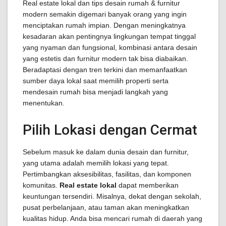
Real estate lokal dan tips desain rumah & furnitur
modern semakin digemari banyak orang yang ingin
menciptakan rumah impian. Dengan meningkatnya
kesadaran akan pentingnya lingkungan tempat tinggal
yang nyaman dan fungsional, kombinasi antara desain
yang estetis dan furnitur modern tak bisa diabaikan.
Beradaptasi dengan tren terkini dan memanfaatkan
sumber daya lokal saat memilih properti serta
mendesain rumah bisa menjadi langkah yang
menentukan.
Pilih Lokasi dengan Cermat
Sebelum masuk ke dalam dunia desain dan furnitur,
yang utama adalah memilih lokasi yang tepat.
Pertimbangkan aksesibilitas, fasilitas, dan komponen
komunitas.
Real estate lokal
dapat memberikan
keuntungan tersendiri. Misalnya, dekat dengan sekolah,
pusat perbelanjaan, atau taman akan meningkatkan
kualitas hidup. Anda bisa mencari rumah di daerah yang