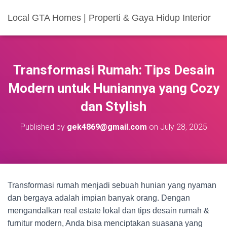
Local GTA Homes | Properti & Gaya Hidup Interior
Transformasi Rumah: Tips Desain
Modern untuk Huniannya yang Cozy
dan Stylish
Published by
gek4869@gmail.com
on
July 28, 2025
Transformasi rumah menjadi sebuah hunian yang nyaman
dan bergaya adalah impian banyak orang. Dengan
mengandalkan real estate lokal dan tips desain rumah &
furnitur modern, Anda bisa menciptakan suasana yang