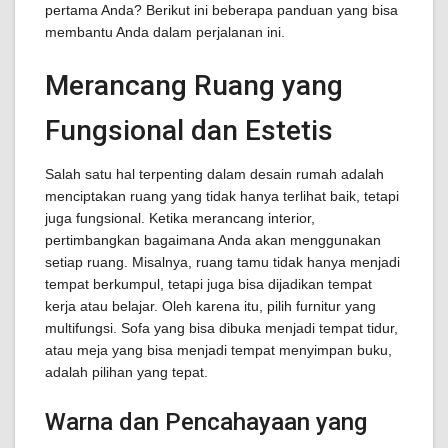
pertama Anda? Berikut ini beberapa panduan yang bisa
membantu Anda dalam perjalanan ini.
Merancang Ruang yang
Fungsional dan Estetis
Salah satu hal terpenting dalam desain rumah adalah
menciptakan ruang yang tidak hanya terlihat baik, tetapi
juga fungsional. Ketika merancang interior,
pertimbangkan bagaimana Anda akan menggunakan
setiap ruang. Misalnya, ruang tamu tidak hanya menjadi
tempat berkumpul, tetapi juga bisa dijadikan tempat
kerja atau belajar. Oleh karena itu, pilih furnitur yang
multifungsi. Sofa yang bisa dibuka menjadi tempat tidur,
atau meja yang bisa menjadi tempat menyimpan buku,
adalah pilihan yang tepat.
Warna dan Pencahayaan yang