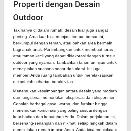
Properti dengan Desain
Outdoor
Tak hanya di dalam rumah, desain luar juga sangat
penting. Area luar bisa menjadi tempat bersantai,
berkumpul dengan teman, atau bahkan area bermain
bagi anak-anak. Pertimbangkan untuk membuat teras
atau taman kecil yang dapat didekorasi dengan furnitur
outdoor yang nyaman. Tambahkan tanaman hijau untuk
menciptakan suasana segar dan alami. Ini juga
memberi Anda ruang tambahan untuk merelaksasikan
diri setelah seharian beraktivitas.
Menemukan keseimbangan antara desain yang modern
dan fungsional memerlukan eksplorasi dan eksperimen.
Cobalah berbagai gaya, warna, dan furnitur hingga
menemukan kombinasi yang paling sesuai dengan
kepribadian dan kebutuhan Anda. Dalam perjalanan ini,
bersenang-senanglah dan nikmati setiap langkah dalam
menciptakan rumah impian Anda. Anda bisa menjelajahi