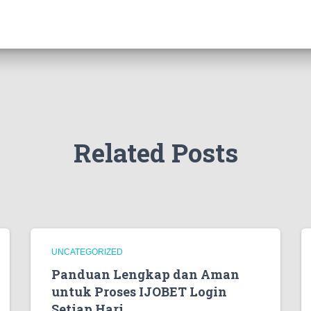
Related Posts
UNCATEGORIZED
Panduan Lengkap dan Aman
untuk Proses IJOBET Login
Setiap Hari