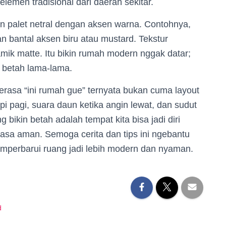
emen tradisional dari daerah sekitar.
n palet netral dengan aksen warna. Contohnya,
n bantal aksen biru atau mustard. Tekstur
amik matte. Itu bikin rumah modern nggak datar;
n betah lama-lama.
merasa “ini rumah gue” ternyata bukan cuma layout
opi pagi, suara daun ketika angin lewat, dan sudut
 bikin betah adalah tempat kita bisa jadi diri
erasa aman. Semoga cerita dan tips ini ngebantu
mperbarui ruang jadi lebih modern dan nyaman.
d