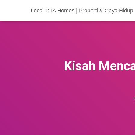
Local GTA Homes | Properti & Gaya Hidup I
Kisah Menca
P