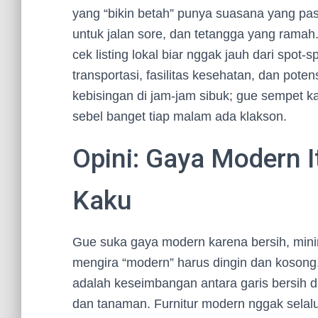
yang “bikin betah” punya suasana yang pa
untuk jalan sore, dan tetangga yang ramah
cek listing lokal biar nggak jauh dari spot-s
transportasi, fasilitas kesehatan, dan po
kebisingan di jam-jam sibuk; gue sempet ka
sebel banget tiap malam ada klakson.
Opini: Gaya Modern I
Kaku
Gue suka gaya modern karena bersih, mini
mengira “modern” harus dingin dan koson
adalah keseimbangan antara garis bersih d
dan tanaman. Furnitur modern nggak selalu 