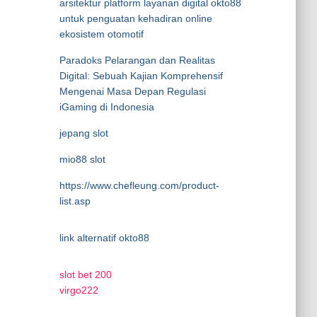
arsitektur platform layanan digital okto88
untuk penguatan kehadiran online
ekosistem otomotif
Paradoks Pelarangan dan Realitas
Digital: Sebuah Kajian Komprehensif
Mengenai Masa Depan Regulasi
iGaming di Indonesia
jepang slot
mio88 slot
https://www.chefleung.com/product-
list.asp
link alternatif okto88
slot bet 200
virgo222