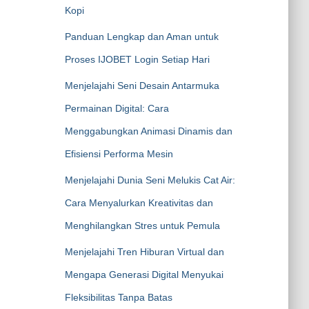
Kopi
Panduan Lengkap dan Aman untuk
Proses IJOBET Login Setiap Hari
Menjelajahi Seni Desain Antarmuka
Permainan Digital: Cara
Menggabungkan Animasi Dinamis dan
Efisiensi Performa Mesin
Menjelajahi Dunia Seni Melukis Cat Air:
Cara Menyalurkan Kreativitas dan
Menghilangkan Stres untuk Pemula
Menjelajahi Tren Hiburan Virtual dan
Mengapa Generasi Digital Menyukai
Fleksibilitas Tanpa Batas