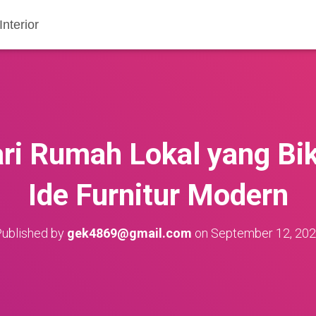
nterior
ri Rumah Lokal yang Bik
Ide Furnitur Modern
ublished by
gek4869@gmail.com
on
September 12, 20