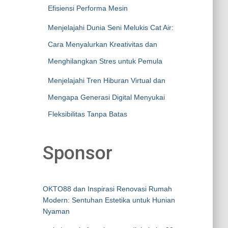
Efisiensi Performa Mesin
Menjelajahi Dunia Seni Melukis Cat Air:
Cara Menyalurkan Kreativitas dan
Menghilangkan Stres untuk Pemula
Menjelajahi Tren Hiburan Virtual dan
Mengapa Generasi Digital Menyukai
Fleksibilitas Tanpa Batas
Sponsor
OKTO88 dan Inspirasi Renovasi Rumah
Modern: Sentuhan Estetika untuk Hunian
Nyaman