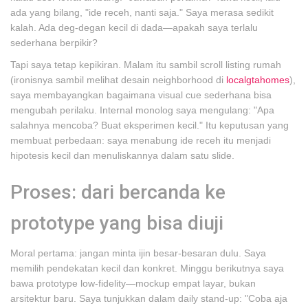
ada yang bilang, "ide receh, nanti saja." Saya merasa sedikit
kalah. Ada deg-degan kecil di dada—apakah saya terlalu
sederhana berpikir?
Tapi saya tetap kepikiran. Malam itu sambil scroll listing rumah
(ironisnya sambil melihat desain neighborhood di
localgtahomes
),
saya membayangkan bagaimana visual cue sederhana bisa
mengubah perilaku. Internal monolog saya mengulang: "Apa
salahnya mencoba? Buat eksperimen kecil." Itu keputusan yang
membuat perbedaan: saya menabung ide receh itu menjadi
hipotesis kecil dan menuliskannya dalam satu slide.
Proses: dari bercanda ke
prototype yang bisa diuji
Moral pertama: jangan minta ijin besar-besaran dulu. Saya
memilih pendekatan kecil dan konkret. Minggu berikutnya saya
bawa prototype low-fidelity—mockup empat layar, bukan
arsitektur baru. Saya tunjukkan dalam daily stand-up: "Coba aja