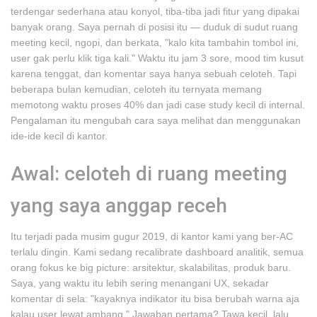
terdengar sederhana atau konyol, tiba-tiba jadi fitur yang dipakai
banyak orang. Saya pernah di posisi itu — duduk di sudut ruang
meeting kecil, ngopi, dan berkata, "kalo kita tambahin tombol ini,
user gak perlu klik tiga kali." Waktu itu jam 3 sore, mood tim kusut
karena tenggat, dan komentar saya hanya sebuah celoteh. Tapi
beberapa bulan kemudian, celoteh itu ternyata memang
memotong waktu proses 40% dan jadi case study kecil di internal.
Pengalaman itu mengubah cara saya melihat dan menggunakan
ide-ide kecil di kantor.
Awal: celoteh di ruang meeting
yang saya anggap receh
Itu terjadi pada musim gugur 2019, di kantor kami yang ber-AC
terlalu dingin. Kami sedang recalibrate dashboard analitik, semua
orang fokus ke big picture: arsitektur, skalabilitas, produk baru.
Saya, yang waktu itu lebih sering menangani UX, sekadar
komentar di sela: "kayaknya indikator itu bisa berubah warna aja
kalau user lewat ambang." Jawaban pertama? Tawa kecil, lalu