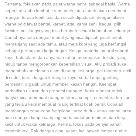
Pertama, fokuskan pada palet warna netral sebagai basis. Warna
seperti abu-abu lembut, krem, putih, atau tanah akan membuat
ruangan terasa lebih luas dan cocok dipadukan dengan aksen
warna bold lewat bantal, karpet, atau karya seni. Kedua, pilih
furnitur multifungsi yang bisa berubah sesuai kebutuhan keluarga.
Contohnya sofa dengan modul yang bisa dipisah-pisah untuk
memanjang saat ada tamu, atau meja kopi yang juga berfungsi
sebagai permukaan kerja ringan. Ketiga, material natural seperti
kayu, batu alam, dan anyaman rattan memberikan tekstur yang
hidup tanpa mengorbankan kebersihan visual. Aku pribadi suka
menambahkan elemen alam di ruang keluarga: pot tanaman kecil
di sudut, kursi dengan kerangka kayu, serta lampu gantung
berdesain organik untuk memberi kesan hangat. Keempat,
perhatikan ukuran dan proporsi ruangan; furnitur besar terlalu
banyak bisa membuat ruangan terasa sempit, sementara furnitur
yang terlalu kecil membuat ruang terlihat tidak berisi. Cobalah
membangun zona-zona fungsional: area duduk untuk santai, area
baca dengan lampu samping, serta sudut permainan atau kerja
kecil untuk waktu keluarga. Kelima, fokus pada penyimpanan
tersembunyi. Rak dengan pintu geser, laci bawah tempat duduk