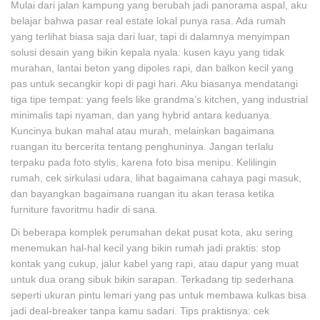
Mulai dari jalan kampung yang berubah jadi panorama aspal, aku
belajar bahwa pasar real estate lokal punya rasa. Ada rumah
yang terlihat biasa saja dari luar, tapi di dalamnya menyimpan
solusi desain yang bikin kepala nyala: kusen kayu yang tidak
murahan, lantai beton yang dipoles rapi, dan balkon kecil yang
pas untuk secangkir kopi di pagi hari. Aku biasanya mendatangi
tiga tipe tempat: yang feels like grandma’s kitchen, yang industrial
minimalis tapi nyaman, dan yang hybrid antara keduanya.
Kuncinya bukan mahal atau murah, melainkan bagaimana
ruangan itu bercerita tentang penghuninya. Jangan terlalu
terpaku pada foto stylis, karena foto bisa menipu. Kelilingin
rumah, cek sirkulasi udara, lihat bagaimana cahaya pagi masuk,
dan bayangkan bagaimana ruangan itu akan terasa ketika
furniture favoritmu hadir di sana.
Di beberapa komplek perumahan dekat pusat kota, aku sering
menemukan hal-hal kecil yang bikin rumah jadi praktis: stop
kontak yang cukup, jalur kabel yang rapi, atau dapur yang muat
untuk dua orang sibuk bikin sarapan. Terkadang tip sederhana
seperti ukuran pintu lemari yang pas untuk membawa kulkas bisa
jadi deal-breaker tanpa kamu sadari. Tips praktisnya: cek