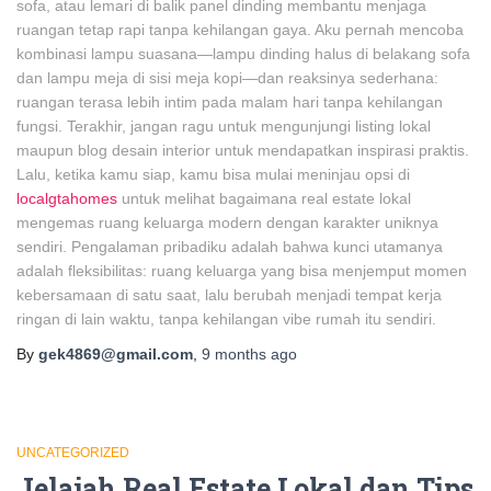
sofa, atau lemari di balik panel dinding membantu menjaga
ruangan tetap rapi tanpa kehilangan gaya. Aku pernah mencoba
kombinasi lampu suasana—lampu dinding halus di belakang sofa
dan lampu meja di sisi meja kopi—dan reaksinya sederhana:
ruangan terasa lebih intim pada malam hari tanpa kehilangan
fungsi. Terakhir, jangan ragu untuk mengunjungi listing lokal
maupun blog desain interior untuk mendapatkan inspirasi praktis.
Lalu, ketika kamu siap, kamu bisa mulai meninjau opsi di
localgtahomes
untuk melihat bagaimana real estate lokal
mengemas ruang keluarga modern dengan karakter uniknya
sendiri. Pengalaman pribadiku adalah bahwa kunci utamanya
adalah fleksibilitas: ruang keluarga yang bisa menjemput momen
kebersamaan di satu saat, lalu berubah menjadi tempat kerja
ringan di lain waktu, tanpa kehilangan vibe rumah itu sendiri.
By
gek4869@gmail.com
,
9 months
ago
UNCATEGORIZED
Jelajah Real Estate Lokal dan Tips