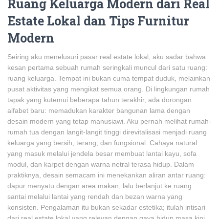
Ruang Keluarga Modern dari Real
Estate Lokal dan Tips Furnitur
Modern
Seiring aku menelusuri pasar real estate lokal, aku sadar bahwa
kesan pertama sebuah rumah seringkali muncul dari satu ruang:
ruang keluarga. Tempat ini bukan cuma tempat duduk, melainkan
pusat aktivitas yang mengikat semua orang. Di lingkungan rumah
tapak yang kutemui beberapa tahun terakhir, ada dorongan
alfabet baru: memadukan karakter bangunan lama dengan
desain modern yang tetap manusiawi. Aku pernah melihat rumah-
rumah tua dengan langit-langit tinggi direvitalisasi menjadi ruang
keluarga yang bersih, terang, dan fungsional. Cahaya natural
yang masuk melalui jendela besar membuat lantai kayu, sofa
modul, dan karpet dengan warna netral terasa hidup. Dalam
praktiknya, desain semacam ini menekankan aliran antar ruang:
dapur menyatu dengan area makan, lalu berlanjut ke ruang
santai melalui lantai yang rendah dan bezan warna yang
konsisten. Pengalaman itu bukan sekadar estetika; itulah intisari
dari real estate lokal yang relevan dengan gaya hidup masa kini.