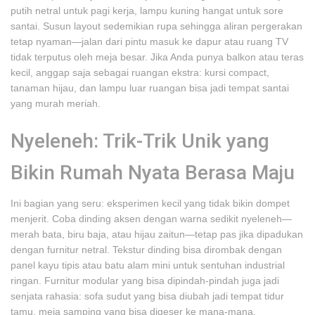
putih netral untuk pagi kerja, lampu kuning hangat untuk sore
santai. Susun layout sedemikian rupa sehingga aliran pergerakan
tetap nyaman—jalan dari pintu masuk ke dapur atau ruang TV
tidak terputus oleh meja besar. Jika Anda punya balkon atau teras
kecil, anggap saja sebagai ruangan ekstra: kursi compact,
tanaman hijau, dan lampu luar ruangan bisa jadi tempat santai
yang murah meriah.
Nyeleneh: Trik-Trik Unik yang
Bikin Rumah Nyata Berasa Maju
Ini bagian yang seru: eksperimen kecil yang tidak bikin dompet
menjerit. Coba dinding aksen dengan warna sedikit nyeleneh—
merah bata, biru baja, atau hijau zaitun—tetap pas jika dipadukan
dengan furnitur netral. Tekstur dinding bisa dirombak dengan
panel kayu tipis atau batu alam mini untuk sentuhan industrial
ringan. Furnitur modular yang bisa dipindah-pindah juga jadi
senjata rahasia: sofa sudut yang bisa diubah jadi tempat tidur
tamu, meja samping yang bisa digeser ke mana-mana.