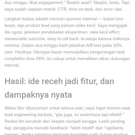
dua minggu, lihat engagement." Reaksi awal? Skeptis, tentu. Tapi
saya sudah siapkan metrik: CTR, time-on-task, dan error rate.
Langkah kedua adalah mencari sponsor internal — bukan bos
besar, tapi product lead yang paham risiko kecil. Saya mengajak
dia ngopi, jelaskan pendekatan eksperimen: rake kecil effort,
measurable outcome, easy to roll back. Ia setuju karena risikonya
minimal. Dalam dua minggu kami jalankan A/B test pada 10%
user. Hasilnya: hitungan kasar menunjukkan pengurangan task
completion time 38%. Itu cukup untuk menaikkan aliran dukungan
internal.
Hasil: ide receh jadi fitur, dan
dampaknya nyata
Waktu fitur diluncurkan untuk semua user, saya ingat momen saat
lead engineering berkata, "gila juga, ini sederhana tapi efektif."
Reaksi tim berubah dari skeptis menjadi bangga. Lebih penting
lagi, pengguna menulis feedback: "lebih intuitif" dan "ngebantu
banget." Angka retention kecil tapi konsisten naik; bukan revolusi,