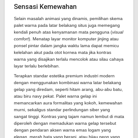
Sensasi Kemewahan
Selain masalah animasi yang dinamis, pemilihan skema
palet warna pada latar belakang situs juga memegang
kendali penuh atas kenyamanan mata pengguna (
visual
comfort
). Menatap layar monitor komputer jinjing atau
ponsel pintar dalam jangka waktu lama dapat memicu
kelelahan akut pada otot kornea mata jika kontras
warna yang disajikan terlalu mencolok atau silau cahaya
layar terlalu berlebihan.
Terapkan standar estetika premium industri modern
dengan menggunakan kombinasi warna latar belakang
gelap yang diredam, seperti hitam arang, abu-abu batu,
atau biru navy pekat. Palet warna gelap ini
memancarkan aura formalitas yang kokoh, kemewahan
murni, sekaligus standar perlindungan siber yang
sangat tinggi. Kontras yang tajam namun lembut di mata
diperoleh dengan memadukan warna gelap tersebut
dengan pendaran aksen warna emas logam yang
elegan, merah bata yang berani, atau hijau neon yang