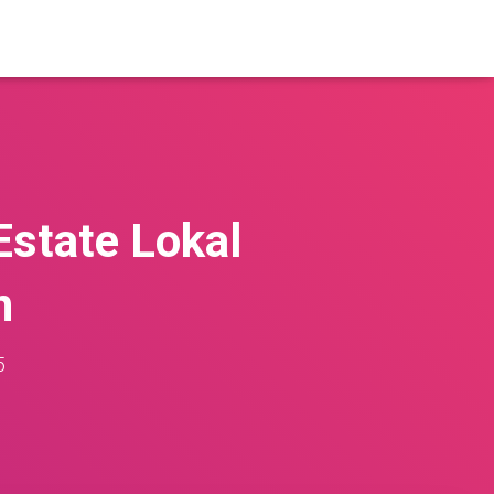
state Lokal
n
5