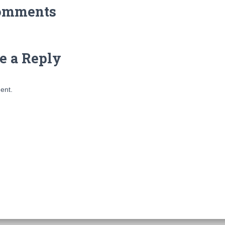
omments
e a Reply
ent.