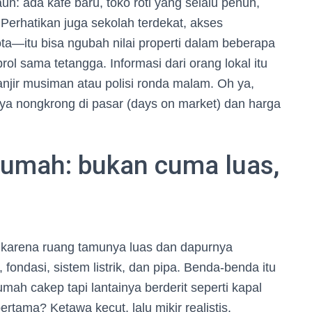
un: ada kafe baru, toko roti yang selalu penuh,
Perhatikan juga sekolah terdekat, akses
a—itu bisa ngubah nilai properti dalam beberapa
rol sama tetangga. Informasi dari orang lokal itu
banjir musiman atau polisi ronda malam. Oh ya,
ya nongkrong di pasar (days on market) dan harga
 rumah: bukan cuma luas,
 karena ruang tamunya luas dan dapurnya
 fondasi, sistem listrik, dan pipa. Benda-benda itu
umah cakep tapi lantainya berderit seperti kapal
rtama? Ketawa kecut, lalu mikir realistis.