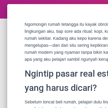
Ngomongin rumah tetangga itu kayak obrolan
lingkungan aku, tiap sore ada ritual: kopi, k
rumah sekitar. Kadang aku kepo karena des
mengelupas—dan dari situ sering kepikiran s
rumah modern yang nyaman tanpa bikin kanto
apa yang aku pelajari sambil ngunyah ke
Ngintip pasar real es
yang harus dicari?
Sebelum loncat beli rumah, pelajari dulu l