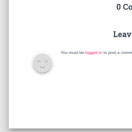
0 C
Leav
You must be
logged in
to post a comm