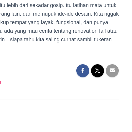
tu lebih dari sekadar gosip. Itu latihan mata untuk
orang lain, dan memupuk ide-ide desain. Kita nggak
kup tempat yang layak, fungsional, dan punya
u ada yang mau cerita tentang renovation fail atau
in—siapa tahu kita saling curhat sambil tukeran
d