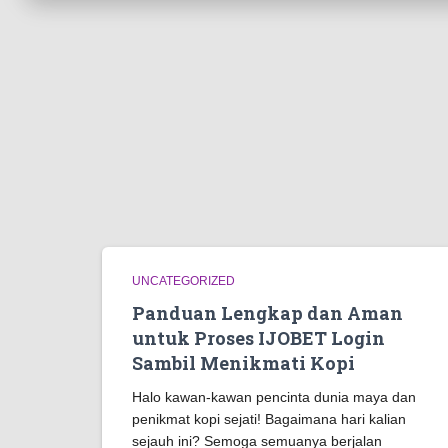
UNCATEGORIZED
Panduan Lengkap dan Aman
untuk Proses IJOBET Login
Sambil Menikmati Kopi
Halo kawan-kawan pencinta dunia maya dan
penikmat kopi sejati! Bagaimana hari kalian
sejauh ini? Semoga semuanya berjalan