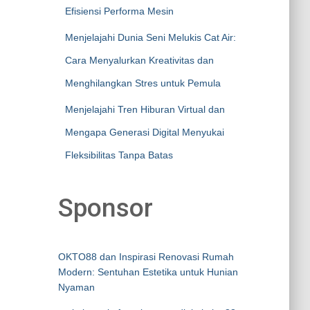
Efisiensi Performa Mesin
Menjelajahi Dunia Seni Melukis Cat Air:
Cara Menyalurkan Kreativitas dan
Menghilangkan Stres untuk Pemula
Menjelajahi Tren Hiburan Virtual dan
Mengapa Generasi Digital Menyukai
Fleksibilitas Tanpa Batas
Sponsor
OKTO88 dan Inspirasi Renovasi Rumah
Modern: Sentuhan Estetika untuk Hunian
Nyaman