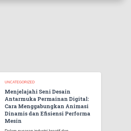
UNCATEGORIZED
Menjelajahi Seni Desain
Antarmuka Permainan Digital:
Cara Menggabungkan Animasi
Dinamis dan Efisiensi Performa
Mesin
Dalam pusaran industri kreatif dan