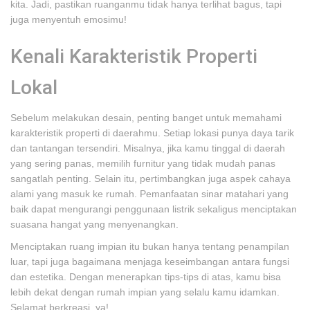
kita. Jadi, pastikan ruanganmu tidak hanya terlihat bagus, tapi
juga menyentuh emosimu!
Kenali Karakteristik Properti
Lokal
Sebelum melakukan desain, penting banget untuk memahami
karakteristik properti di daerahmu. Setiap lokasi punya daya tarik
dan tantangan tersendiri. Misalnya, jika kamu tinggal di daerah
yang sering panas, memilih furnitur yang tidak mudah panas
sangatlah penting. Selain itu, pertimbangkan juga aspek cahaya
alami yang masuk ke rumah. Pemanfaatan sinar matahari yang
baik dapat mengurangi penggunaan listrik sekaligus menciptakan
suasana hangat yang menyenangkan.
Menciptakan ruang impian itu bukan hanya tentang penampilan
luar, tapi juga bagaimana menjaga keseimbangan antara fungsi
dan estetika. Dengan menerapkan tips-tips di atas, kamu bisa
lebih dekat dengan rumah impian yang selalu kamu idamkan.
Selamat berkreasi, ya!