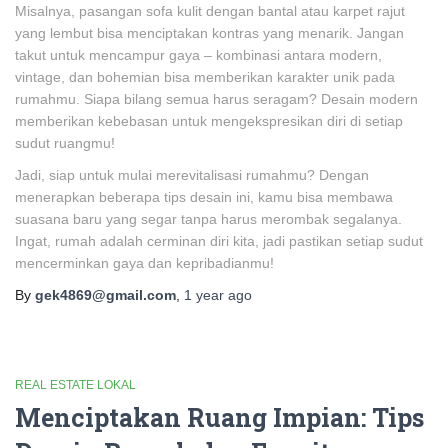
Misalnya, pasangan sofa kulit dengan bantal atau karpet rajut
yang lembut bisa menciptakan kontras yang menarik. Jangan
takut untuk mencampur gaya – kombinasi antara modern,
vintage, dan bohemian bisa memberikan karakter unik pada
rumahmu. Siapa bilang semua harus seragam? Desain modern
memberikan kebebasan untuk mengekspresikan diri di setiap
sudut ruangmu!
Jadi, siap untuk mulai merevitalisasi rumahmu? Dengan
menerapkan beberapa tips desain ini, kamu bisa membawa
suasana baru yang segar tanpa harus merombak segalanya.
Ingat, rumah adalah cerminan diri kita, jadi pastikan setiap sudut
mencerminkan gaya dan kepribadianmu!
By
gek4869@gmail.com
,
1 year
ago
REAL ESTATE LOKAL
Menciptakan Ruang Impian: Tips