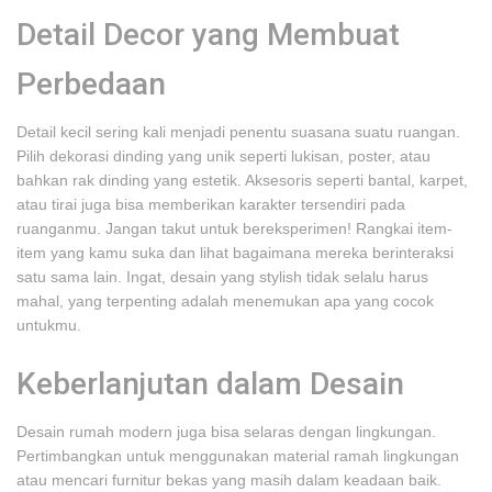
Detail Decor yang Membuat
Perbedaan
Detail kecil sering kali menjadi penentu suasana suatu ruangan.
Pilih dekorasi dinding yang unik seperti lukisan, poster, atau
bahkan rak dinding yang estetik. Aksesoris seperti bantal, karpet,
atau tirai juga bisa memberikan karakter tersendiri pada
ruanganmu. Jangan takut untuk bereksperimen! Rangkai item-
item yang kamu suka dan lihat bagaimana mereka berinteraksi
satu sama lain. Ingat, desain yang stylish tidak selalu harus
mahal, yang terpenting adalah menemukan apa yang cocok
untukmu.
Keberlanjutan dalam Desain
Desain rumah modern juga bisa selaras dengan lingkungan.
Pertimbangkan untuk menggunakan material ramah lingkungan
atau mencari furnitur bekas yang masih dalam keadaan baik.