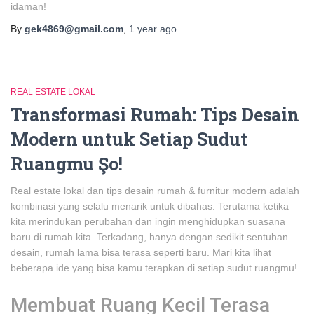
idaman!
By
gek4869@gmail.com
,
1 year
ago
REAL ESTATE LOKAL
Transformasi Rumah: Tips Desain
Modern untuk Setiap Sudut
Ruangmu Şo!
Real estate lokal dan tips desain rumah & furnitur modern adalah
kombinasi yang selalu menarik untuk dibahas. Terutama ketika
kita merindukan perubahan dan ingin menghidupkan suasana
baru di rumah kita. Terkadang, hanya dengan sedikit sentuhan
desain, rumah lama bisa terasa seperti baru. Mari kita lihat
beberapa ide yang bisa kamu terapkan di setiap sudut ruangmu!
Membuat Ruang Kecil Terasa