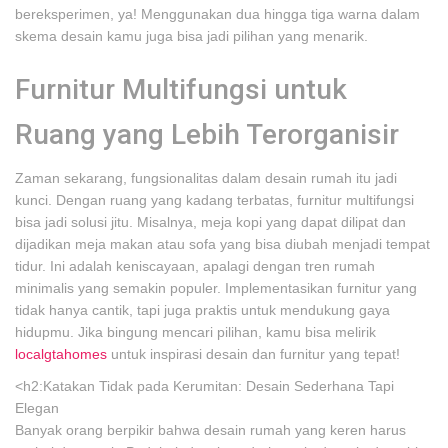
bereksperimen, ya! Menggunakan dua hingga tiga warna dalam
skema desain kamu juga bisa jadi pilihan yang menarik.
Furnitur Multifungsi untuk
Ruang yang Lebih Terorganisir
Zaman sekarang, fungsionalitas dalam desain rumah itu jadi
kunci. Dengan ruang yang kadang terbatas, furnitur multifungsi
bisa jadi solusi jitu. Misalnya, meja kopi yang dapat dilipat dan
dijadikan meja makan atau sofa yang bisa diubah menjadi tempat
tidur. Ini adalah keniscayaan, apalagi dengan tren rumah
minimalis yang semakin populer. Implementasikan furnitur yang
tidak hanya cantik, tapi juga praktis untuk mendukung gaya
hidupmu. Jika bingung mencari pilihan, kamu bisa melirik
localgtahomes
untuk inspirasi desain dan furnitur yang tepat!
<h2:Katakan Tidak pada Kerumitan: Desain Sederhana Tapi
Elegan
Banyak orang berpikir bahwa desain rumah yang keren harus