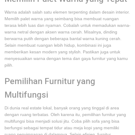
Warna adalah salah satu elemen terpenting dalam desain interior.
Memilih palet warna yang seimbang bisa membuat ruangan
terasa lebih luas dan nyaman. Cobalah untuk memadukan warna-
warna netral dengan aksen warna cerah. Misalnya, dinding
berwarna putih dengan beberapa bantal warna kuning cerah.
Selain membuat ruangan lebih hidup, kombinasi ini juga
memberikan kesan modern yang stylish. Pastikan juga untuk
menyesuaikan warna dengan tema dan gaya furnitur yang kamu
pilih.
Pemilihan Furnitur yang
Multifungsi
Di dunia real estate lokal, banyak orang yang tinggal di area
dengan ruang terbatas. Oleh karena itu, pemilihan furnitur yang
multifungsi bisa menjadi solusi jitu. Coba pilih sofa yang bisa
berfungsi sebagai tempat tidur atau meja kopi yang memiliki
ruang penyimpanan di dalamnya. Selain efisien, furnitur