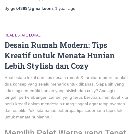
By
gek4869@gmail.com
,
1 year
ago
REAL ESTATE LOKAL
Desain Rumah Modern: Tips
Kreatif untuk Menata Hunian
Lebih Stylish dan Cozy
Real estate lokal dan tips desain rumah & furnitur modern adalah
dua konsep yang selalu menarik untuk dibahas. Siapa sih yang
tidak ingin memiliki hunian yang stylish dan cozy? Apalagi di
tengah perkembangan zaman yang terus berubah, membuat kita
perlu kreatif dalam mendesain ruang tinggal agar tetap nyaman
dan estetik. Yuk, kita bahas beberapa tips sederhana tapi efektif
untuk menata hunianmu!
Memilih Palet Warna yang Tepat