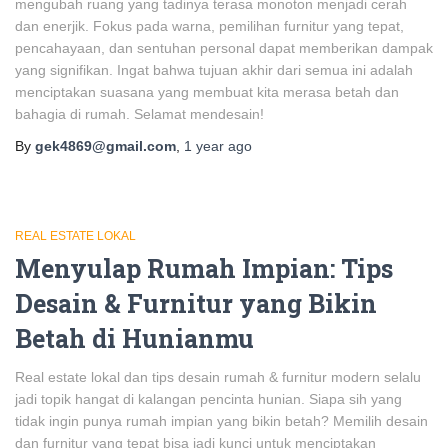
mengubah ruang yang tadinya terasa monoton menjadi cerah
dan enerjik. Fokus pada warna, pemilihan furnitur yang tepat,
pencahayaan, dan sentuhan personal dapat memberikan dampak
yang signifikan. Ingat bahwa tujuan akhir dari semua ini adalah
menciptakan suasana yang membuat kita merasa betah dan
bahagia di rumah. Selamat mendesain!
By
gek4869@gmail.com
,
1 year
ago
REAL ESTATE LOKAL
Menyulap Rumah Impian: Tips
Desain & Furnitur yang Bikin
Betah di Hunianmu
Real estate lokal dan tips desain rumah & furnitur modern selalu
jadi topik hangat di kalangan pencinta hunian. Siapa sih yang
tidak ingin punya rumah impian yang bikin betah? Memilih desain
dan furnitur yang tepat bisa jadi kunci untuk menciptakan