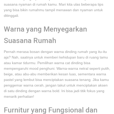
suasana nyaman di rumah kamu. Mari kita ulas beberapa tips
yang bisa bikin rumahmu tampil menawan dan nyaman untuk
ditinggali.
Warna yang Menyegarkan
Suasana Rumah
Pernah merasa bosan dengan warna dinding rumah yang itu-itu
aja? Nah, saatnya untuk memberi kehidupan baru di ruang tamu
atau kamar tidurmu. Pemilihan warna cat dinding bisa
mempengaruhi mood penghuni. Warna-warna netral seperti putih,
beige, atau abu-abu memberikan kesan luas, sementara warna
pastel yang lembut bisa menciptakan suasana tenang. Jika kamu
penggemar warna cerah, jangan takut untuk menciptakan aksen
di satu dinding dengan warna bold. Ini bisa jadi titik fokus yang
menarik perhatian!
Furnitur yang Fungsional dan