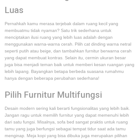
Luas
Pernahkah kamu merasa terjebak dalam ruang kecil yang
membuatmu tidak nyaman? Satu trik sederhana untuk
menciptakan ilusi ruang yang lebih luas adalah dengan
menggunakan warna-warna cerah. Pilih cat dinding warna netral
seperti putih atau beige, dan tambahkan furnitur berwarna cerah
yang dapat membuat kontras. Selain itu, cermin ukuran besar
juga bisa menjadi teman baik untuk memberi kesan ruangan yang
lebih lapang. Bayangkan betapa berbeda suasana rumahmu
hanya dengan beberapa perubahan sederhana!
Pilih Furnitur Multifungsi
Desain modern sering kali berarti fungsionalitas yang lebih baik.
Jangan ragu untuk memilih furnitur yang dapat memenuhi lebih
dari satu fungsi. Misalnya, sofa bed sangat praktis untuk ruang
tamu yang juga berfungsi sebagai tempat tidur saat ada tamu
menginap. Meja kopi yang bisa dibuka juga merupakan pilihan