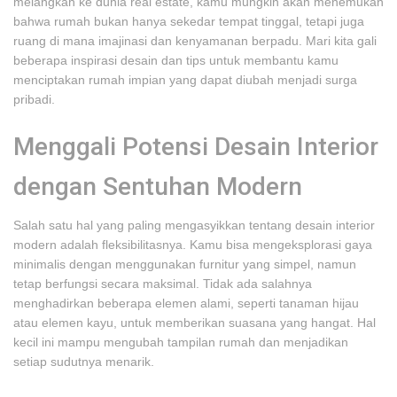
melangkah ke dunia real estate, kamu mungkin akan menemukan
bahwa rumah bukan hanya sekedar tempat tinggal, tetapi juga
ruang di mana imajinasi dan kenyamanan berpadu. Mari kita gali
beberapa inspirasi desain dan tips untuk membantu kamu
menciptakan rumah impian yang dapat diubah menjadi surga
pribadi.
Menggali Potensi Desain Interior
dengan Sentuhan Modern
Salah satu hal yang paling mengasyikkan tentang desain interior
modern adalah fleksibilitasnya. Kamu bisa mengeksplorasi gaya
minimalis dengan menggunakan furnitur yang simpel, namun
tetap berfungsi secara maksimal. Tidak ada salahnya
menghadirkan beberapa elemen alami, seperti tanaman hijau
atau elemen kayu, untuk memberikan suasana yang hangat. Hal
kecil ini mampu mengubah tampilan rumah dan menjadikan
setiap sudutnya menarik.