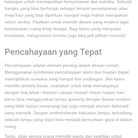
halangan untuk mendapatkan kenyamanan dan estetika. Sebuah
bangku yang bisa berfungsi sebagai tempat penyimpanan atau
meja kopi yang bisa diperluas menjadi meja makan merupakan
solusi cerdas. Pastikan untuk memilih desain yang modern agar
keselarasan ruang tetap terjaga. Bagi kamu yang menyukai
kreativitas, mengcustom furnitur juga bisa jadi pilihan menarik!
Pencahayaan yang Tepat
Pencahayaan adalah elemen penting dalam desain rumah.
Menggunakan kombinasi pencahayaan alami dan buatan dapat
menciptakan suasana yang hangat dan undangan. Jika kamu
memiliki jendela besar, usahakan untuk tidak menutupinya
dengan tirai tebal—biarkan cahaya masuk! Untuk malam hari,
kamu bisa menggunakan lampu gantung dengan desain modern
yang tidak hanya menerangi tapi juga menjadi elemen dekoratif
yang menarik. Jangan underestimate kekuatan lampu; terkadang,
sebuah lampu yang tepat bisa menjadi pernyataan gaya di dalam
ruang.
Tentu, tidak semua orang memiliki waktu dan keahlian untuk