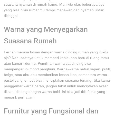
suasana nyaman di rumah kamu. Mari kita ulas beberapa tips
yang bisa bikin rumahmu tampil menawan dan nyaman untuk
ditinggali.
Warna yang Menyegarkan
Suasana Rumah
Pernah merasa bosan dengan warna dinding rumah yang itu-itu
aja? Nah, saatnya untuk memberi kehidupan baru di ruang tamu
atau kamar tidurmu. Pemilihan warna cat dinding bisa
mempengaruhi mood penghuni. Warna-warna netral seperti putih,
beige, atau abu-abu memberikan kesan luas, sementara warna
pastel yang lembut bisa menciptakan suasana tenang. Jika kamu
penggemar warna cerah, jangan takut untuk menciptakan aksen
di satu dinding dengan warna bold. Ini bisa jadi titik fokus yang
menarik perhatian!
Furnitur yang Fungsional dan