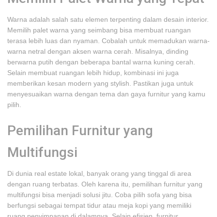
Warna adalah salah satu elemen terpenting dalam desain interior.
Memilih palet warna yang seimbang bisa membuat ruangan
terasa lebih luas dan nyaman. Cobalah untuk memadukan warna-
warna netral dengan aksen warna cerah. Misalnya, dinding
berwarna putih dengan beberapa bantal warna kuning cerah.
Selain membuat ruangan lebih hidup, kombinasi ini juga
memberikan kesan modern yang stylish. Pastikan juga untuk
menyesuaikan warna dengan tema dan gaya furnitur yang kamu
pilih.
Pemilihan Furnitur yang
Multifungsi
Di dunia real estate lokal, banyak orang yang tinggal di area
dengan ruang terbatas. Oleh karena itu, pemilihan furnitur yang
multifungsi bisa menjadi solusi jitu. Coba pilih sofa yang bisa
berfungsi sebagai tempat tidur atau meja kopi yang memiliki
ruang penyimpanan di dalamnya. Selain efisien, furnitur