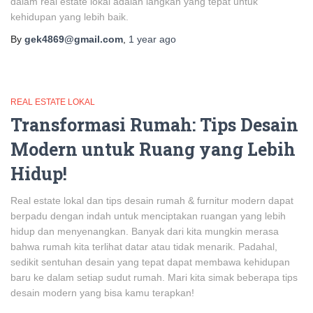
dalam real estate lokal adalah langkah yang tepat untuk
kehidupan yang lebih baik.
By
gek4869@gmail.com
,
1 year
ago
REAL ESTATE LOKAL
Transformasi Rumah: Tips Desain
Modern untuk Ruang yang Lebih
Hidup!
Real estate lokal dan tips desain rumah & furnitur modern dapat
berpadu dengan indah untuk menciptakan ruangan yang lebih
hidup dan menyenangkan. Banyak dari kita mungkin merasa
bahwa rumah kita terlihat datar atau tidak menarik. Padahal,
sedikit sentuhan desain yang tepat dapat membawa kehidupan
baru ke dalam setiap sudut rumah. Mari kita simak beberapa tips
desain modern yang bisa kamu terapkan!