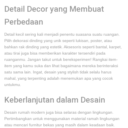
Detail Decor yang Membuat
Perbedaan
Detail kecil sering kali menjadi penentu suasana suatu ruangan.
Pilih dekorasi dinding yang unik seperti lukisan, poster, atau
bahkan rak dinding yang estetik. Aksesoris seperti bantal, karpet,
atau tirai juga bisa memberikan karakter tersendiri pada
ruanganmu. Jangan takut untuk bereksperimen! Rangkai item-
item yang kamu suka dan lihat bagaimana mereka berinteraksi
satu sama lain. Ingat, desain yang stylish tidak selalu harus
mahal, yang terpenting adalah menemukan apa yang cocok
untukmu.
Keberlanjutan dalam Desain
Desain rumah modern juga bisa selaras dengan lingkungan.
Pertimbangkan untuk menggunakan material ramah lingkungan
atau mencari furnitur bekas yang masih dalam keadaan baik.