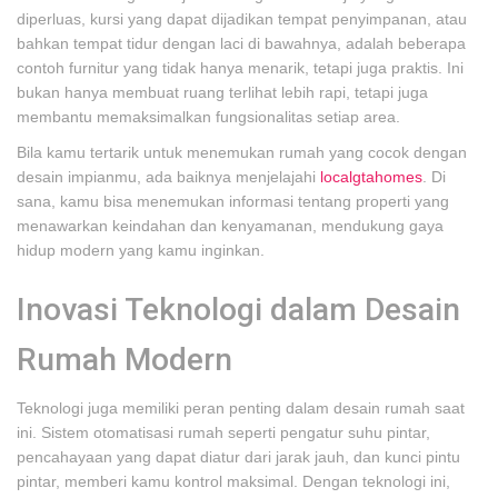
diperluas, kursi yang dapat dijadikan tempat penyimpanan, atau
bahkan tempat tidur dengan laci di bawahnya, adalah beberapa
contoh furnitur yang tidak hanya menarik, tetapi juga praktis. Ini
bukan hanya membuat ruang terlihat lebih rapi, tetapi juga
membantu memaksimalkan fungsionalitas setiap area.
Bila kamu tertarik untuk menemukan rumah yang cocok dengan
desain impianmu, ada baiknya menjelajahi
localgtahomes
. Di
sana, kamu bisa menemukan informasi tentang properti yang
menawarkan keindahan dan kenyamanan, mendukung gaya
hidup modern yang kamu inginkan.
Inovasi Teknologi dalam Desain
Rumah Modern
Teknologi juga memiliki peran penting dalam desain rumah saat
ini. Sistem otomatisasi rumah seperti pengatur suhu pintar,
pencahayaan yang dapat diatur dari jarak jauh, dan kunci pintu
pintar, memberi kamu kontrol maksimal. Dengan teknologi ini,