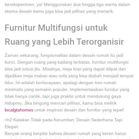
bereksperimen, ya! Menggunakan dua hingga tiga warna dalam
skema desain kamu juga bisa jadi pilihan yang menarik.
Furnitur Multifungsi untuk
Ruang yang Lebih Terorganisir
Zaman sekarang, fungsionalitas dalam desain rumah itu jadi
kunci. Dengan ruang yang kadang terbatas, furnitur multifungsi
bisa jadi solusi jitu. Misalnya, meja kopi yang dapat dilipat dan
dijadikan meja makan atau sofa yang bisa diubah menjadi tempat
tidur. Ini adalah keniscayaan, apalagi dengan tren rumah
minimalis yang semakin populer. Implementasikan furnitur yang
tidak hanya cantik, tapi juga praktis untuk mendukung gaya
hidupmu. Jika bingung mencari pilihan, kamu bisa melirik
localgtahomes
untuk inspirasi desain dan furnitur yang tepat!
<h2:Katakan Tidak pada Kerumitan: Desain Sederhana Tapi
Elegan
Banyak orang berpikir bahwa desain rumah yang keren harus