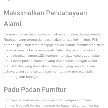
unik!
Maksimalkan Pencahayaan
Alami
Jangan lupakan pentingnya pencahayaan dalam desain rumah.
Ruangan yang terang dan cerah akan terasa lebih hidup. Pilih
gorden tipis untuk tetap menjaga privasi sambil membiarkan sinar
matahari masuk ke dalam rumah. Selain itu, pertimbangkan untuk
memanfaatkan lampu LED dengan intensitas yang dapat diatur
untuk menciptakan suasana yang tepat sesuai dengan waktu
atau aktivitas yang dikerjakan. Ruangan yang mendapatkan
cahaya alami yang cukup akan membuatmu merasa lebih
berenergi dan bahagia!
Padu Padan Furnitur
Kuncinya adalah berani bereksperimen dengan kombinasi
furnitur. Cobalah bermain dengan berbagai tekstur dan warna.