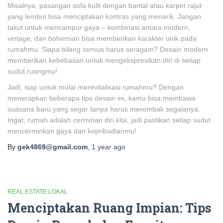
Misalnya, pasangan sofa kulit dengan bantal atau karpet rajut
yang lembut bisa menciptakan kontras yang menarik. Jangan
takut untuk mencampur gaya – kombinasi antara modern,
vintage, dan bohemian bisa memberikan karakter unik pada
rumahmu. Siapa bilang semua harus seragam? Desain modern
memberikan kebebasan untuk mengekspresikan diri di setiap
sudut ruangmu!
Jadi, siap untuk mulai merevitalisasi rumahmu? Dengan
menerapkan beberapa tips desain ini, kamu bisa membawa
suasana baru yang segar tanpa harus merombak segalanya.
Ingat, rumah adalah cerminan diri kita, jadi pastikan setiap sudut
mencerminkan gaya dan kepribadianmu!
By
gek4869@gmail.com
,
1 year
ago
REAL ESTATE LOKAL
Menciptakan Ruang Impian: Tips